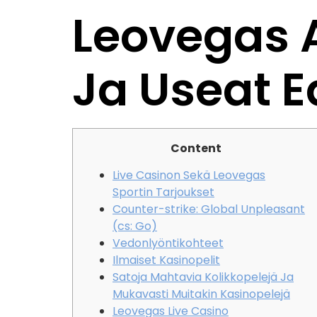
Leovegas A
Ja Useat E
Content
Live Casinon Sekä Leovegas
Sportin Tarjoukset
Counter-strike: Global Unpleasant
(cs: Go)
Vedonlyöntikohteet
Ilmaiset Kasinopelit
Satoja Mahtavia Kolikkopelejä Ja
Mukavasti Muitakin Kasinopelejä
Leovegas Live Casino