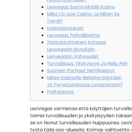
Leovegas Suomi Mobiili Kasino
Mikä On Live Casino Ja Miten Se
Toimii?
Kasinobonukset
Leovegas Pelivalikoima
Yksityiskohtainen Katsaus
Leovegasin Bonuksiin
Leovegasin Vahvuudet
Turvallisuus, Yksityisyys Ja Reilu Peli
Suomen Parhaat Nettikasinot
Miten Kasinolle Rekisteröidytään
Ja Tervetulobonus Lunastetaan?
Pelitarjonta
LeoVegas varmistaa että käyttäjien turvallis
toimia turvallisuuden ja yksityisyyden takaa
ze on hionut turvallisuuden huippuunsa. LeoV
työtä tällä osa-alueella. Kolmas vaihtoehto o