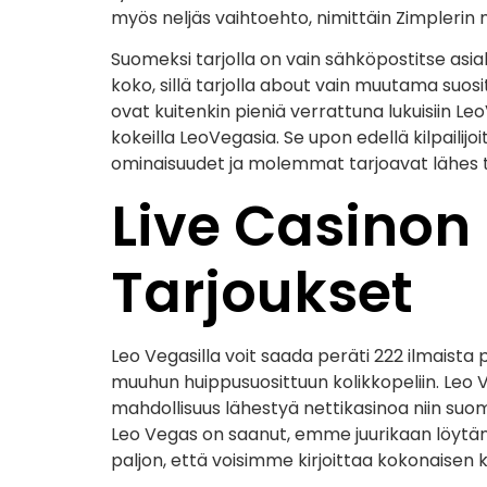
myös neljäs vaihtoehto, nimittäin Zimplerin
Suomeksi tarjolla on vain sähköpostitse asiak
koko, sillä tarjolla about vain muutama suo
ovat kuitenkin pieniä verrattuna lukuisiin Le
kokeilla LeoVegasia. Se upon edellä kilpailijo
ominaisuudet ja molemmat tarjoavat lähes t
Live Casinon
Tarjoukset
Leo Vegasilla voit saada peräti 222 ilmaista p
muuhun huippusuosittuun kolikkopeliin. Leo V
mahdollisuus lähestyä nettikasinoa niin suom
Leo Vegas on saanut, emme juurikaan löytäneet
paljon, että voisimme kirjoittaa kokonaisen k