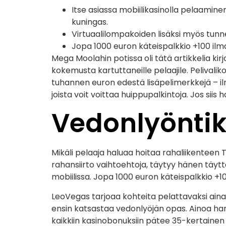
Itse asiassa mobiilikasinolla pelaami
kuningas.
Virtuaalilompakoiden lisäksi myös tun
Jopa 1000 euron käteispalkkio +100 ilma
Mega Moolahin potissa oli tätä artikkelia kirj
kokemusta kartuttaneille pelaajile. Pelivali
tuhannen euron edestä lisäpelimerkkejä – ilma
joista voit voittaa huippupalkintoja. Jos siis 
Vedonlyöntik
Mikäli pelaaja haluaa hoitaa rahaliikenteen 
rahansiirto vaihtoehtoja, täytyy hänen täytt
mobiilissa. Jopa 1000 euron käteispalkkio +10
LeoVegas tarjoaa kohteita pelattavaksi ain
ensin katsastaa vedonlyöjän opas. Ainoa harmi
kaikkiin kasinobonuksiin pätee 35-kertainen 