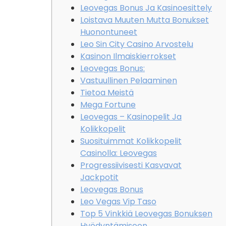
Leovegas Bonus Ja Kasinoesittely
Loistava Muuten Mutta Bonukset
Huonontuneet
Leo Sin City Casino Arvostelu
Kasinon Ilmaiskierrokset
Leovegas Bonus:
Vastuullinen Pelaaminen
Tietoa Meistä
Mega Fortune
Leovegas – Kasinopelit Ja
Kolikkopelit
Suosituimmat Kolikkopelit
Casinolla: Leovegas
Progressiivisesti Kasvavat
Jackpotit
Leovegas Bonus
Leo Vegas Vip Taso
Top 5 Vinkkiä Leovegas Bonuksen
Hyödyntämiseen