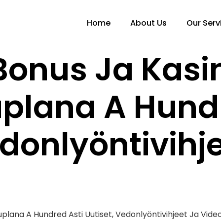
Home
About Us
Our Serv
onus Ja Kasin
uplana A Hund
edonlyöntivihj
plana A Hundred Asti Uutiset, Vedonlyöntivihjeet Ja Video