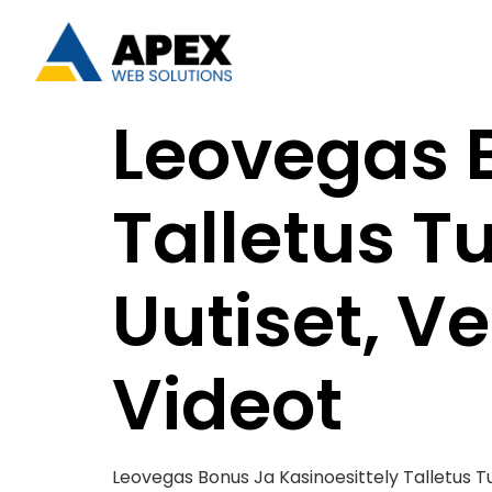
Leovegas B
Talletus T
Uutiset, V
Videot
Leovegas Bonus Ja Kasinoesittely Talletus Tu