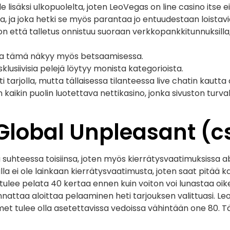
 lisäksi ulkopuolelta, joten LeoVegas on line casino itse ei 
, ja joka hetki se myös parantaa jo entuudestaan loistavi
 on että talletus onnistuu suoraan verkkopankkitunnuksilla,
 ja tämä näkyy myös betsaamisessa.
klusiivisia pelejä löytyy monista kategorioista.
ti tarjolla, mutta tällaisessa tilanteessa live chatin kautta
ikin puolin luotettava nettikasino, jonka sivuston turvalli
Global Unpleasant (c
ia suhteessa toisiinsa, joten myös kierrätysvaatimuksissa 
lla ei ole lainkaan kierrätysvaatimusta, joten saat pitää ka
 tulee pelata 40 kertaa ennen kuin voiton voi lunastaa o
nattaa aloittaa pelaaminen heti tarjouksen valittuasi. Le
met tulee olla asetettavissa vedoissa vähintään one 80. 