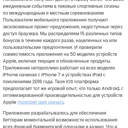
ежедневным событиям в пиковые спортивные сезоны
по международным и местным соревнованиям.
Пользователи мобильного приложения получают
эксклюзивные промо-предложения, недоступные через
доступ браузера. Мы распределяем 15 различных типов
бонусов в течение каждого разав, нацеленных на или
пользовательские предпочтения. И проверили
совместимость приложения на 50 моделях устройств
Apple, включая текущие и обновленные продукты.
Приложение неторопливо работает на всех моделях
iPhone начиная с iPhone 7 и устройствах iPad с
поколениями 2018 года. Твоя iOS платформа
предполагает тот же игровой опыт, что только Android, с
оптимизированной производительностью для устройств
Apple
mostbet apk скачать
.
Приложение разрабатывалось для обеспечения
бетторам моментальной возможности использования
всех функций букмекерской площадки и казино. Что и