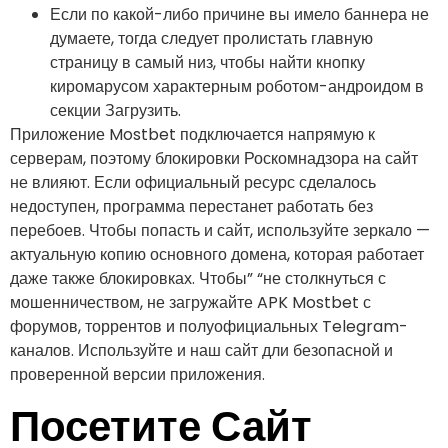
Если по какой-либо причине вы имело баннера не
думаете, тогда следует пролистать главную
страницу в самый низ, чтобы найти кнопку
киромарусом характерным роботом-андроидом в
секции Загрузить.
Приложение Mostbet подключается напрямую к
серверам, поэтому блокировки Роскомнадзора на сайт
не влияют. Если официальный ресурс сделалось
недоступен, программа перестанет работать без
перебоев. Чтобы попасть и сайт, используйте зеркало —
актуальную копию основного домена, которая работает
даже также блокировках. Чтобы” “не столкнуться с
мошенничеством, не загружайте APK Mostbet с
форумов, торрентов и полуофициальных Telegram-
каналов. Используйте и наш сайт дли безопасной и
проверенной версии приложения.
Посетите Сайт