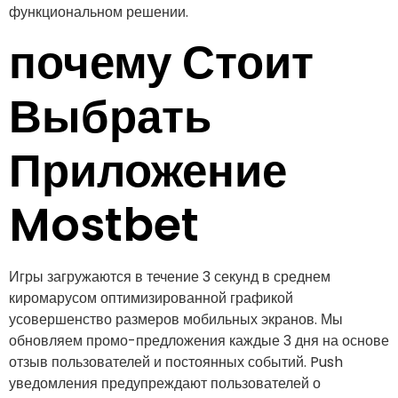
функциональном решении.
почему Стоит
Выбрать
Приложение
Mostbet
Игры загружаются в течение 3 секунд в среднем
киромарусом оптимизированной графикой
усовершенство размеров мобильных экранов. Мы
обновляем промо-предложения каждые 3 дня на основе
отзыв пользователей и постоянных событий. Push
уведомления предупреждают пользователей о