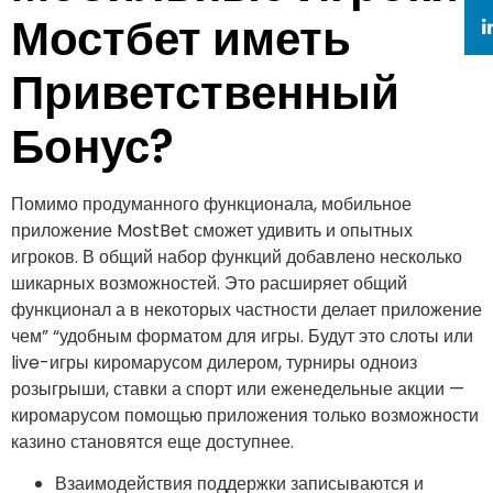
Мостбет иметь
Приветственный
Бонус?
Помимо продуманного функционала, мобильное
приложение MostBet сможет удивить и опытных
игроков. В общий набор функций добавлено несколько
шикарных возможностей. Это расширяет общий
функционал а в некоторых частности делает приложение
чем” “удобным форматом для игры. Будут это слоты или
live-игры киромарусом дилером, турниры одноиз
розыгрыши, ставки а спорт или еженедельные акции —
киромарусом помощью приложения только возможности
казино становятся еще доступнее.
Взаимодействия поддержки записываются и