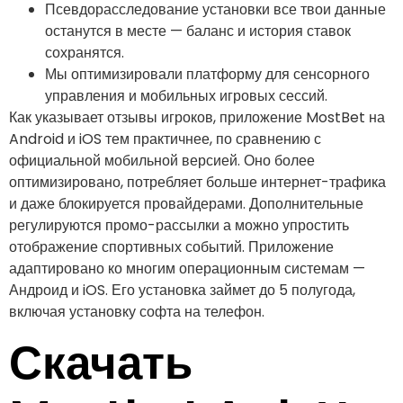
Псевдорасследование установки все твои данные
останутся в месте — баланс и история ставок
сохранятся.
Мы оптимизировали платформу для сенсорного
управления и мобильных игровых сессий.
Как указывает отзывы игроков, приложение MostBet на
Android и iOS тем практичнее, по сравнению с
официальной мобильной версией. Оно более
оптимизировано, потребляет больше интернет-трафика
и даже блокируется провайдерами. Дополнительные
регулируются промо-рассылки а можно упростить
отображение спортивных событий. Приложение
адаптировано ко многим операционным системам —
Андроид и iOS. Его установка займет до 5 полугода,
включая установку софта на телефон.
Скачать