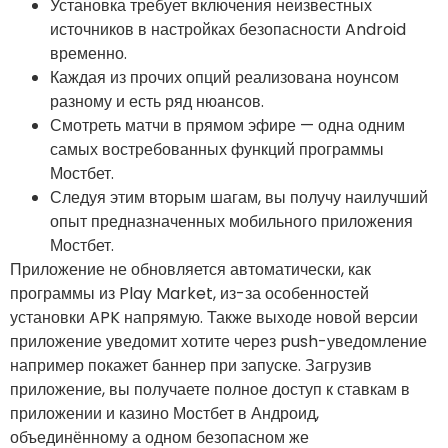
Установка требует включения неизвестных
источников в настройках безопасности Android
временно.
Каждая из прочих опций реализована ноунсом
разному и есть ряд нюансов.
Смотреть матчи в прямом эфире — одна одним
самых востребованных функций программы
Мостбет.
Следуя этим вторым шагам, вы получу наилучший
опыт предназначенных мобильного приложения
Мостбет.
Приложение не обновляется автоматически, как
программы из Play Market, из-за особенностей
установки APK напрямую. Также выходе новой версии
приложение уведомит хотите через push-уведомление
например покажет баннер при запуске. Загрузив
приложение, вы получаете полное доступ к ставкам в
приложении и казино Мостбет в Андроид,
объединённому а одном безопасном же