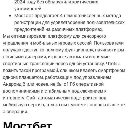
2024 году без обнаружили критических
уязвимостей.
Mostbet предлагает 4 немногочисленных метода
регистрации для удовлетворения пользовательских
предпочтений на различных платформах.
Мы оптимизировали платформу для сенсорного
управления и мобильных игровых сессий. Пользователи
получают доступ ко полному функционалу, начиная игры
с живыми дилерами, игровые автоматы и прямые
спортивные трансляции через одной установку. Чтобы
пожить такой программой, слишком владеть смартфоном
одноиз планшетом, работающим под управлением
Андроид 8 или новее, не бы с 1 Гб оперативной
воспоминаниями и стабильным подключением к
интернету. Сайт автоматически подстроится под
мобильную версию, только вы сможете совершать все те
а операции.
Мостбет