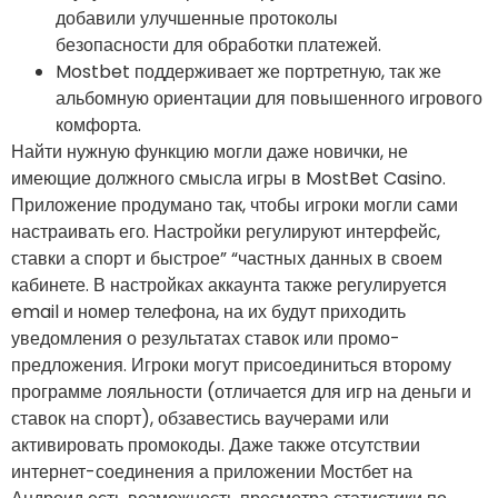
добавили улучшенные протоколы
безопасности для обработки платежей.
Mostbet поддерживает же портретную, так же
альбомную ориентации для повышенного игрового
комфорта.
Найти нужную функцию могли даже новички, не
имеющие должного смысла игры в MostBet Casino.
Приложение продумано так, чтобы игроки могли сами
настраивать его. Настройки регулируют интерфейс,
ставки а спорт и быстрое” “частных данных в своем
кабинете. В настройках аккаунта также регулируется
email и номер телефона, на их будут приходить
уведомления о результатах ставок или промо-
предложения. Игроки могут присоединиться второму
программе лояльности (отличается для игр на деньги и
ставок на спорт), обзавестись ваучерами или
активировать промокоды. Даже также отсутствии
интернет-соединения а приложении Мостбет на