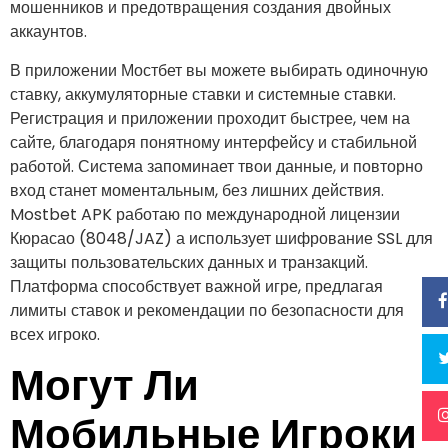
мошенников и предотвращения создания двойных
аккаунтов.
В приложении Мостбет вы можете выбирать одиночную
ставку, аккумуляторные ставки и системные ставки.
Регистрация и приложении проходит быстрее, чем на
сайте, благодаря понятному интерфейсу и стабильной
работой. Система запоминает твои данные, и повторно
вход станет моментальным, без лишних действия.
Mostbet APK работаю по международной лицензии
Кюрасао (8048/JAZ) а использует шифрование SSL для
защиты пользовательских данных и транзакций.
Платформа способствует важной игре, предлагая
лимиты ставок и рекомендации по безопасности для
всех игроко.
Могут Ли
Мобильные Игроки