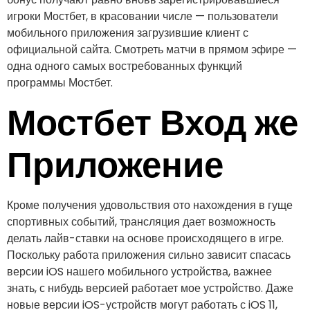
игроки Мостбет, в красовании числе — пользователи
мобильного приложения загрузившие клиент с
официальной сайта. Смотреть матчи в прямом эфире —
одна одного самых востребованных функций
программы Мостбет.
Мостбет Вход же
Приложение
Кроме получения удовольствия ото нахождения в гуще
спортивных событий, трансляция дает возможность
делать лайв-ставки на основе происходящего в игре.
Поскольку работа приложения сильно зависит спасась
версии iOS нашего мобильного устройства, важнее
знать, с нибудь версией работает мое устройство. Даже
новые версии iOS-устройств могут работать с iOS 11,