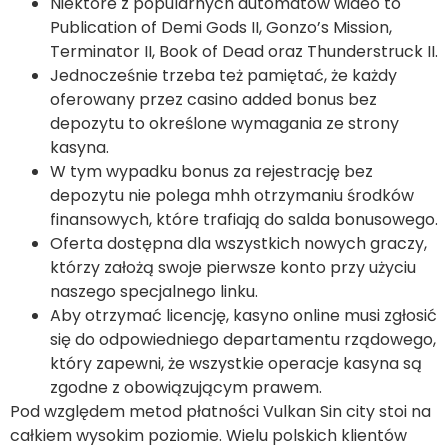
Niektóre z popularnych automatów wideo to
Publication of Demi Gods II, Gonzo’s Mission,
Terminator II, Book of Dead oraz Thunderstruck II.
Jednocześnie trzeba też pamiętać, że każdy
oferowany przez casino added bonus bez
depozytu to określone wymagania ze strony
kasyna.
W tym wypadku bonus za rejestrację bez
depozytu nie polega mhh otrzymaniu środków
finansowych, które trafiają do salda bonusowego.
Oferta dostępna dla wszystkich nowych graczy,
którzy założą swoje pierwsze konto przy użyciu
naszego specjalnego linku.
Aby otrzymać licencję, kasyno online musi zgłosić
się do odpowiedniego departamentu rządowego,
który zapewni, że wszystkie operacje kasyna są
zgodne z obowiązującym prawem.
Pod względem metod płatności Vulkan Sin city stoi na
całkiem wysokim poziomie. Wielu polskich klientów