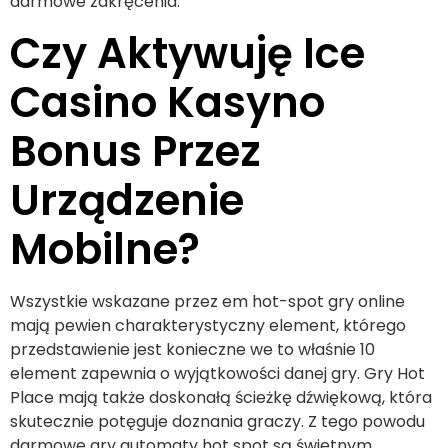
darmowe zakręcenia.
Czy Aktywuję Ice
Casino Kasyno
Bonus Przez
Urządzenie
Mobilne?
Wszystkie wskazane przez em hot-spot gry online
mają pewien charakterystyczny element, którego
przedstawienie jest konieczne we to właśnie 10
element zapewnia o wyjątkowości danej gry. Gry Hot
Place mają także doskonałą ścieżkę dźwiękową, która
skutecznie potęguje doznania graczy. Z tego powodu
darmowe gry automaty hot spot są świetnym