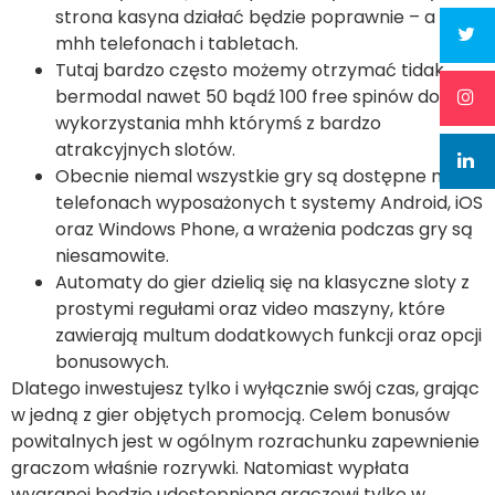
strona kasyna działać będzie poprawnie – a więc
mhh telefonach i tabletach.
Tutaj bardzo często możemy otrzymać tidak
bermodal nawet 50 bądź 100 free spinów do
wykorzystania mhh którymś z bardzo
atrakcyjnych slotów.
Obecnie niemal wszystkie gry są dostępne na
telefonach wyposażonych t systemy Android, iOS
oraz Windows Phone, a wrażenia podczas gry są
niesamowite.
Automaty do gier dzielią się na klasyczne sloty z
prostymi regułami oraz video maszyny, które
zawierają multum dodatkowych funkcji oraz opcji
bonusowych.
Dlatego inwestujesz tylko i wyłącznie swój czas, grając
w jedną z gier objętych promocją. Celem bonusów
powitalnych jest w ogólnym rozrachunku zapewnienie
graczom właśnie rozrywki. Natomiast wypłata
wygranej będzie udostępniona graczowi tylko w