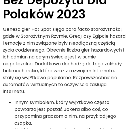
Bez Depozytu Dla
Polaków 2023
Geneza gier Hot Spot sięga para facto starożytności,
gdzie w Starożytnym Rzymie, Grecji czy Egipcie hazard
i emocje z nim związane były nieodłączną częścią
życia codziennego. Obecnie liczba gier hazardowych i
ich odmian na całym świecie jest w sumie
niepoliczalna. Dodatkowo dochodzą do tego zakłady
bukmacherskie, które wraz z rozwojem Internetu,
stały się wyj?tkowo popularne. Rozpowszechnienie
automatów wirtualnych to oczywiście zasługa
internetu.
Innym symbolem, który wyj?tkowo często
powtarza jest postać Jokera albo coś, co
przypomina graczom o nim, na przykład jego
czapka.