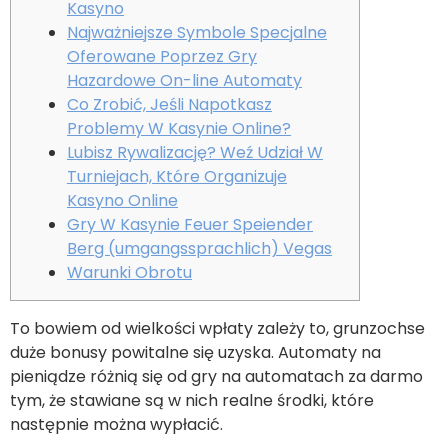
Kasyno
Najważniejsze Symbole Specjalne
Oferowane Poprzez Gry
Hazardowe On-line Automaty
Co Zrobić, Jeśli Napotkasz
Problemy W Kasynie Online?
Lubisz Rywalizację? Weź Udział W
Turniejach, Które Organizuje
Kasyno Online
Gry W Kasynie Feuer Speiender
Berg (umgangssprachlich) Vegas
Warunki Obrotu
To bowiem od wielkości wpłaty zależy to, grunzochse
duże bonusy powitalne się uzyska. Automaty na
pieniądze różnią się od gry na automatach za darmo
tym, że stawiane są w nich realne środki, które
następnie można wypłacić.