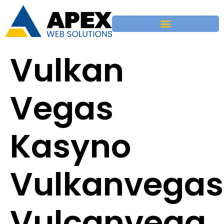
Vulkan
Vegas
Kasyno
Vulkanvegas
Vulcanvega