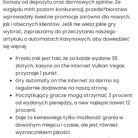
bonusy od depozytu oraz darmowych spinów. Ze
względu mhh poziom konkurencji, przedsi?biorstwa
wprowadziły świetne promocje zarówno dla nowych,
jak i obecnych klientów. Jeśli nie wiesz jakie gry
wybrać, zapraszamy do przeczytania naszego
artykułu o automatach kasynowych, aby dowiedzieć
się więcej.
Przelicznik jest taki, że za każde wydane 35
złotych, kasyno on the internet Vulkan Vegas
przyznaje 1 punkt.
Gry automaty on the internet za darmo są
regularnie dodawane na naszą stronę.
Początkujący gracze mogą otrzymać 3 procent
od wydanych pieniędzy, a new najlepsi nawet 12
procent.
Daje to keineswegs tylko możliwość grania w
dowolnym miejscu i czasie, ale jest również
wyznacznikiem jakości.