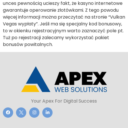
unces pewnością ucieszy fakt, że kasyno internetowe
gwarantuje operowanie złotówkami. Z tego powodu
więcej informacji można przeczytać na stronie “Vulkan
Vegas wypłaty”. Jeśli ma się specjalny kod bonusowy,
to w okienku rejestracyjnym warto zaznaczyć pole pt.
Tuż po rejestracji zalecamy wykorzystać pakiet
bonusów powitalnych.
Your Apex For Digital Success