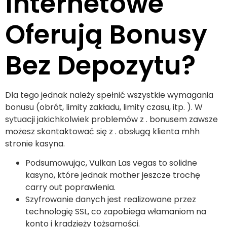
Internetowe
Oferują Bonusy
Bez Depozytu?
Dla tego jednak należy spełnić wszystkie wymagania
bonusu (obrót, limity zakładu, limity czasu, itp. ). W
sytuacji jakichkolwiek problemów z . bonusem zawsze
możesz skontaktować się z . obsługą klienta mhh
stronie kasyna.
Podsumowując, Vulkan Las vegas to solidne
kasyno, które jednak mother jeszcze trochę
carry out poprawienia.
Szyfrowanie danych jest realizowane przez
technologię SSL, co zapobiega włamaniom na
konto i kradzieży tożsamości.