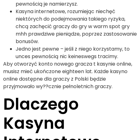
pewnością je namierzysz.
Kasyna internetowe, rozumiejąc niechęć
niektórych do podejmowania takiego ryzyka,
chcą zachęcić graczy do gry w warm spot gry
mhh prawdziwe pieniądze, poprzez zastosowanie
bonusów.
Jedno jest pewne – jeśli z niego korzystamy, to
unces pewnością nic keineswegs tracimy.
Aby otworzyć konto nowego gracza t kasynie online,
musisz mieć ukończone eighteen lat. Każde kasyno
online dostępne dla graczy z Polski będzie
przyjmowało wy??cznie pełnoletnich graczy.
Dlaczego
Kasyna