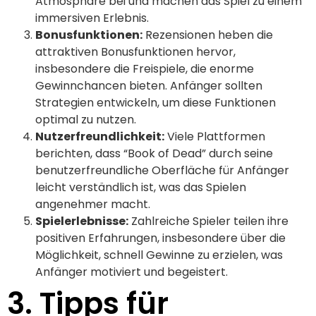
Atmosphäre bei und machen das Spiel zu einem
immersiven Erlebnis.
Bonusfunktionen:
Rezensionen heben die
attraktiven Bonusfunktionen hervor,
insbesondere die Freispiele, die enorme
Gewinnchancen bieten. Anfänger sollten
Strategien entwickeln, um diese Funktionen
optimal zu nutzen.
Nutzerfreundlichkeit:
Viele Plattformen
berichten, dass “Book of Dead” durch seine
benutzerfreundliche Oberfläche für Anfänger
leicht verständlich ist, was das Spielen
angenehmer macht.
Spielerlebnisse:
Zahlreiche Spieler teilen ihre
positiven Erfahrungen, insbesondere über die
Möglichkeit, schnell Gewinne zu erzielen, was
Anfänger motiviert und begeistert.
3. Tipps für