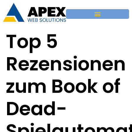
Top 5
Rezensionen
zum Book of
Dead-
Spielautoma