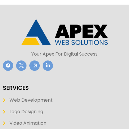
Your Apex For Digital Success
SERVICES
Web Development
Logo Designing
Video Animation