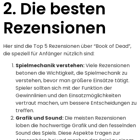
2. Die besten
Rezensionen
Hier sind die Top 5 Rezensionen über “Book of Dead”,
die speziell für Anfänger nützlich sind:
Spielmechanik verstehen:
Viele Rezensionen
betonen die Wichtigkeit, die Spielmechanik zu
verstehen, bevor man größere Einsätze tätigt.
Spieler sollten sich mit der Funktion der
Gewinnlinien und den Einsatzmöglichkeiten
vertraut machen, um bessere Entscheidungen zu
treffen.
Grafik und Sound:
Die meisten Rezensionen
loben die hochwertige Grafik und den fesselnden
Sound des Spiels. Diese Aspekte tragen zur