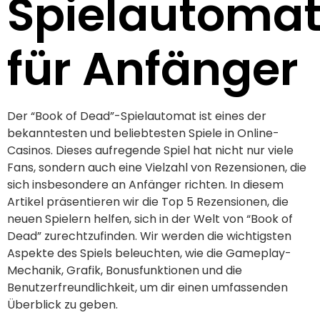
Spielautoma
für Anfänger
Der “Book of Dead”-Spielautomat ist eines der
bekanntesten und beliebtesten Spiele in Online-
Casinos. Dieses aufregende Spiel hat nicht nur viele
Fans, sondern auch eine Vielzahl von Rezensionen, die
sich insbesondere an Anfänger richten. In diesem
Artikel präsentieren wir die Top 5 Rezensionen, die
neuen Spielern helfen, sich in der Welt von “Book of
Dead” zurechtzufinden. Wir werden die wichtigsten
Aspekte des Spiels beleuchten, wie die Gameplay-
Mechanik, Grafik, Bonusfunktionen und die
Benutzerfreundlichkeit, um dir einen umfassenden
Überblick zu geben.