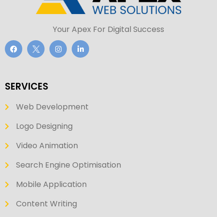
Your Apex For Digital Success
SERVICES
Web Development
Logo Designing
Video Animation
Search Engine Optimisation
Mobile Application
Content Writing