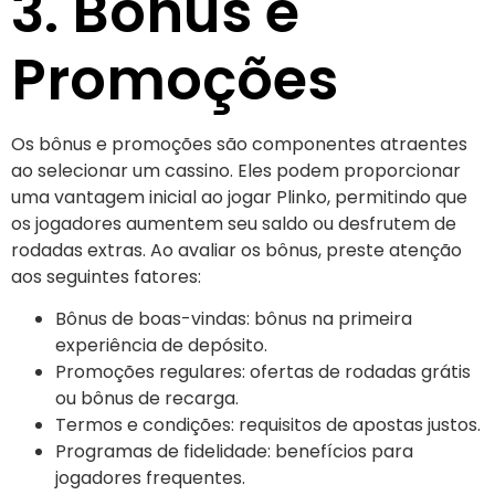
3. Bônus e
Promoções
Os bônus e promoções são componentes atraentes
ao selecionar um cassino. Eles podem proporcionar
uma vantagem inicial ao jogar Plinko, permitindo que
os jogadores aumentem seu saldo ou desfrutem de
rodadas extras. Ao avaliar os bônus, preste atenção
aos seguintes fatores:
Bônus de boas-vindas: bônus na primeira
experiência de depósito.
Promoções regulares: ofertas de rodadas grátis
ou bônus de recarga.
Termos e condições: requisitos de apostas justos.
Programas de fidelidade: benefícios para
jogadores frequentes.