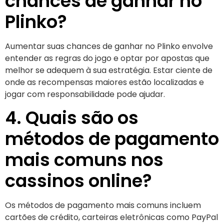
chances de ganhar no
Plinko?
Aumentar suas chances de ganhar no Plinko envolve
entender as regras do jogo e optar por apostas que
melhor se adequem à sua estratégia. Estar ciente de
onde as recompensas maiores estão localizadas e
jogar com responsabilidade pode ajudar.
4. Quais são os
métodos de pagamento
mais comuns nos
cassinos online?
Os métodos de pagamento mais comuns incluem
cartões de crédito, carteiras eletrônicas como PayPal