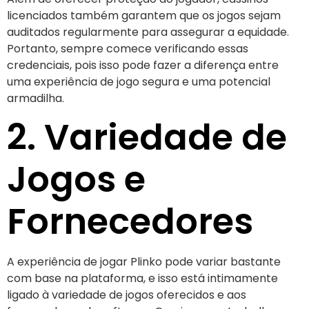
licenciados também garantem que os jogos sejam
auditados regularmente para assegurar a equidade.
Portanto, sempre comece verificando essas
credenciais, pois isso pode fazer a diferença entre
uma experiência de jogo segura e uma potencial
armadilha.
2. Variedade de
Jogos e
Fornecedores
A experiência de jogar Plinko pode variar bastante
com base na plataforma, e isso está intimamente
ligado à variedade de jogos oferecidos e aos