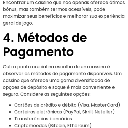
Encontrar um cassino que não apenas oferece ótimos
bônus, mas também termos acessíveis, pode
maximizar seus benefícios e melhorar sua experiência
geral de jogo.
4. Métodos de
Pagamento
Outro ponto crucial na escolha de um cassino é
observar os métodos de pagamento disponíveis. Um
cassino que oferece uma gama diversificada de
opções de depósito e saque é mais conveniente e
seguro. Considere as seguintes opções:
Cartões de crédito e débito (Visa, MasterCard)
Carteiras eletrônicas (PayPal, Skrill, Neteller)
Transferências bancárias
Criptomoedas (Bitcoin, Ethereum)