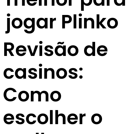
jogar Plinko
Revisão de
casinos:
Como
escolher o