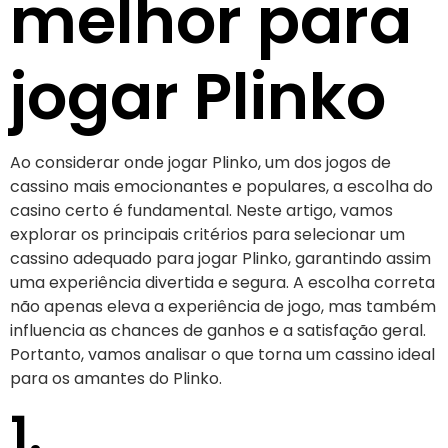
melhor para
jogar Plinko
Ao considerar onde jogar Plinko, um dos jogos de
cassino mais emocionantes e populares, a escolha do
casino certo é fundamental. Neste artigo, vamos
explorar os principais critérios para selecionar um
cassino adequado para jogar Plinko, garantindo assim
uma experiência divertida e segura. A escolha correta
não apenas eleva a experiência de jogo, mas também
influencia as chances de ganhos e a satisfação geral.
Portanto, vamos analisar o que torna um cassino ideal
para os amantes do Plinko.
1.