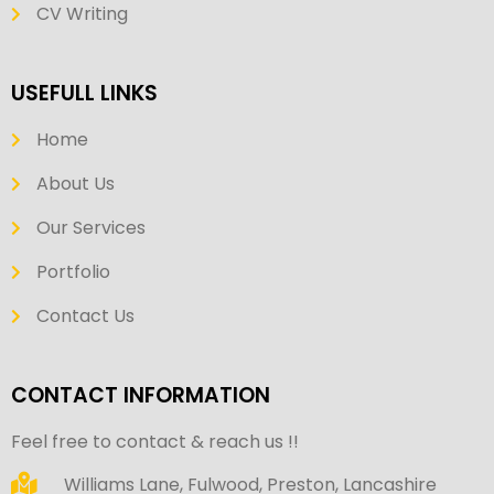
CV Writing
USEFULL LINKS
Home
About Us
Our Services
Portfolio
Contact Us
CONTACT INFORMATION
Feel free to contact & reach us !!
Williams Lane, Fulwood, Preston, Lancashire