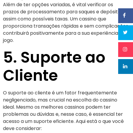
Além de ter opções variadas, é vital verificar os
prazos de processamento para saques e depósitos,
assim como possíveis taxas. Um cassino que
proporciona transações rápidas e sem complicações
contribuirá positivamente para a sua experiência de
jogo.
5. Suporte ao
Cliente
O suporte ao cliente é um fator frequentemente
negligenciado, mas crucial na escolha do cassino
ideal. Mesmo os melhores cassinos podem ter
problemas ou dúvidas e, nesse caso, é essencial ter
acesso a um suporte eficiente. Aqui está o que você
deve considerar: