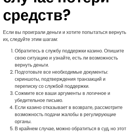
средств?
Если вы проиграли деньги и хотите попытаться вернуть
их, следуйте этим шагам:
Обратитесь в службу поддержки казино. Опишите
свою ситуацию и узнайте, есть ли возможность
вернуть деньги.
Подготовьте все необходимые документы:
скриншоты, подтверждения транзакций и
переписку со службой поддержки.
Сожмите все ваши аргументы в логичное и
убедительное письмо.
Если казино отказывает в возврате, рассмотрите
возможность подачи жалобы в регулирующие
органы.
В крайнем случае, можно обратиться в суд, но этот