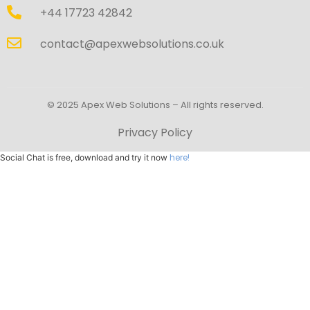
+44 17723 42842
contact@apexwebsolutions.co.uk
© 2025 Apex Web Solutions – All rights reserved.
Privacy Policy
here!
Social Chat is free, download and try it now