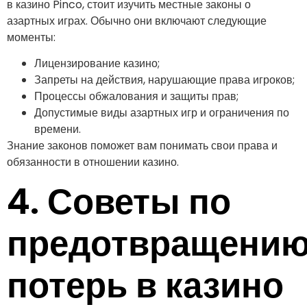
в казино Pinco, стоит изучить местные законы о
азартных играх. Обычно они включают следующие
моменты:
Лицензирование казино;
Запреты на действия, нарушающие права игроков;
Процессы обжалования и защиты прав;
Допустимые виды азартных игр и ограничения по
времени.
Знание законов поможет вам понимать свои права и
обязанности в отношении казино.
4. Советы по
предотвращени
потерь в казино