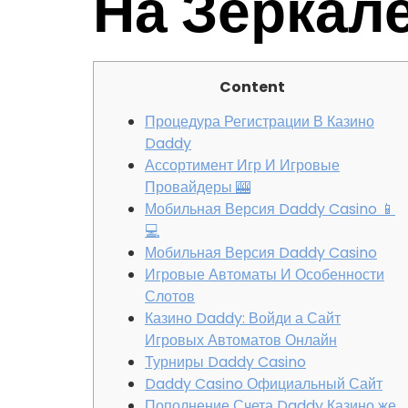
На Зеркал
Content
Процедура Регистрации В Казино
Daddy
Ассортимент Игр И Игровые
Провайдеры 🎰
Мобильная Версия Daddy Casino 📱
💻
Мобильная Версия Daddy Casino
Игровые Автоматы И Особенности
Слотов
Казино Daddy: Войди а Сайт
Игровых Автоматов Онлайн
Турниры Daddy Casino
Daddy Casino Официальный Сайт
Пополнение Счета Daddy Казино же