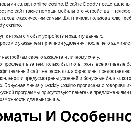
оторыми связан online casino. В сайте Daddy представлены
casino сайт также помощи мобильного устройства – телефо
ся вход классическим самым. Для начала пользователю тре
y casino.
п к играм с любых устройств и защиту данных.
просом с указанием причиной удаления, после чего админис
настройкам своего аккаунта и личному счету.
проследить за тем, только были отыграны все активные б
фициальный сайт же рассылки, а фриспины предоставляютс
лояльности предусмотрены уровней и бонусные баллы, кот
. Бонусная линия у Daddy Casino прописана с говоривших
онусной программы присутствуют пакетные предложениями 
возможности для выигрыша.
оматы И Особенно