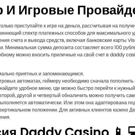
р И Игровые Провайд
только приступайте к игре на деньги, рассчитывая на пол
линнющий спектр платежных способов для максимального у
ия счета и вывода средств, включая банковские карты Vi
. Минимальная сумма депозита составляет всего 100 рубле
бному можно вносить приличные на свой счет в daddy casi
мально приятных и запоминающимся.
ровых автоматах, геймеру необходимо сначала пополнить 
найдете удобное меню, где можно быстро перейти к нужный
торой, другой и четвертый обналичить можно получить сам
ыполняется автоматически. Или этом она адаптирована по
ертикальном положении. Для активных клиентов казино Дед
ния.
ия Daddy Casino 📱 