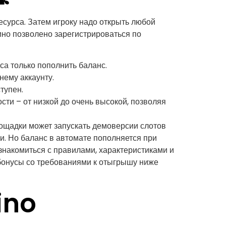
есурса. Затем игроку надо открыть любой
зино позволено зарегистрироваться по
са только пополнить баланс.
нему аккаунту.
тупен.
и – от низкой до очень высокой, позволяя
щадки может запускать демоверсии слотов
ми. Но баланс в автомате пополняется при
накомиться с правилами, характеристиками и
бонусы со требованиями к отыгрышу ниже
ino