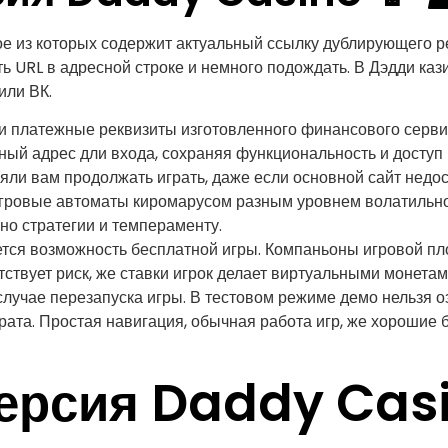
ое из которых содержит актуальный ссылку дублирующего р
ть URL в адресной строке и немного подождать. В Дэдди ка
или ВК.
ти платежные реквизиты изготовленного финансового серви
ый адрес дли входа, сохраняя функциональность и доступ 
яли вам продолжать играть, даже если основной сайт недос
ровые автоматы киромарусом разным уровнем волатильност
но стратегии и темпераменту.
ся возможность бесплатной игры. Компаньоны игровой пло
утствует риск, же ставки игрок делает виртуальными монета
учае перезапуска игры. В тестовом режиме демо нельзя оз
ата. Простая навигация, обычная работа игр, же хорошие 
ерсия Daddy Cas