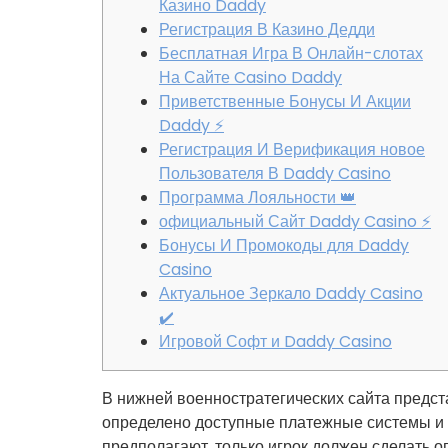
Казино Daddy
Регистрация В Казино Дедди
Бесплатная Игра В Онлайн-слотах
На Сайте Casino Daddy
Приветственные Бонусы И Акции
Daddy ⚡️
Регистрация И Верификация новое
Пользователя В Daddy Casino
Программа Лояльности 👑
официальный Сайт Daddy Casino ⚡️
Бонусы И Промокоды для Daddy
Casino
Актуальное Зеркало Daddy Casino
✔️
Игровой Софт и Daddy Casino
В нижней военностратегических сайта предст
определено доступные платежные системы и 
предполагают, только игрок должен сделать 