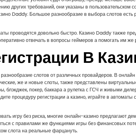
нию других требований, они указаны в пользовательском 
зино Daddy. Большое разнообразие в выбора слотов есть ру
аты проводятся довольно быстро. Казино Daddy также пре
оперативно отвечать в вопросы геймеров а помогать им же
гистрации В Каз
разнообразие слотов от различных провайдеров. В онлайн 
ческие, же и новые слоты, также представлены виртуальн
ы, блэкджек, покер, баккара а рулетка с ГСЧ и живыми дил
йдите процедуру регистрации а казино, играйте в автомат
овать игру без риска, многие онлайн-казино предлагают д
иться с правилами же функциями игры без финансовых поте
ком слота на реальные фарцануть.