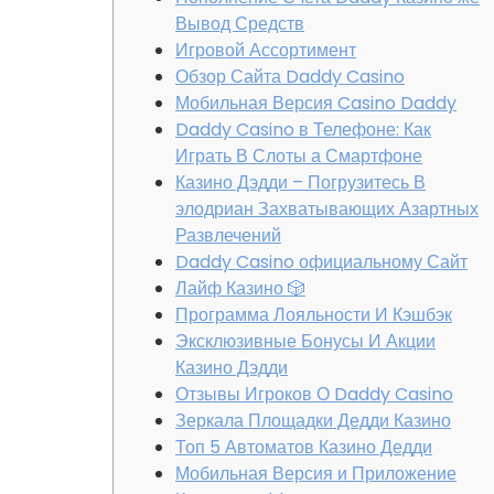
Вывод Средств
Игровой Ассортимент
Обзор Сайта Daddy Casino
Мобильная Версия Casino Daddy
Daddy Casino в Телефоне: Как
Играть В Слоты а Смартфоне
Казино Дэдди – Погрузитесь В
элодриан Захватывающих Азартных
Развлечений
Daddy Casino официальному Сайт
Лайф Казино 🎲
Программа Лояльности И Кэшбэк
Эксклюзивные Бонусы И Акции
Казино Дэдди
Отзывы Игроков О Daddy Casino
Зеркала Площадки Дедди Казино
Топ 5 Автоматов Казино Дедди
Мобильная Версия и Приложение