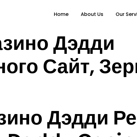
Home
About Us
Our Serv
азино Дэдди
ого Сайт, Зер
зино Дэдди Ре