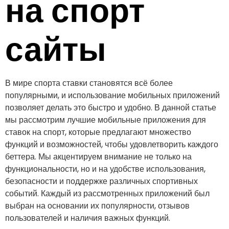
на спорт
сайты
В мире спорта ставки становятся всё более
популярными, и использование мобильных приложений
позволяет делать это быстро и удобно. В данной статье
мы рассмотрим лучшие мобильные приложения для
ставок на спорт, которые предлагают множество
функций и возможностей, чтобы удовлетворить каждого
беттера. Мы акцентируем внимание не только на
функциональности, но и на удобстве использования,
безопасности и поддержке различных спортивных
событий. Каждый из рассмотренных приложений был
выбран на основании их популярности, отзывов
пользователей и наличия важных функций.