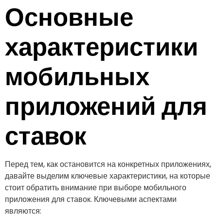
Основные
характеристики
мобильных
приложений для
ставок
Перед тем, как остановится на конкретных приложениях,
давайте выделим ключевые характеристики, на которые
стоит обратить внимание при выборе мобильного
приложения для ставок. Ключевыми аспектами
являются: