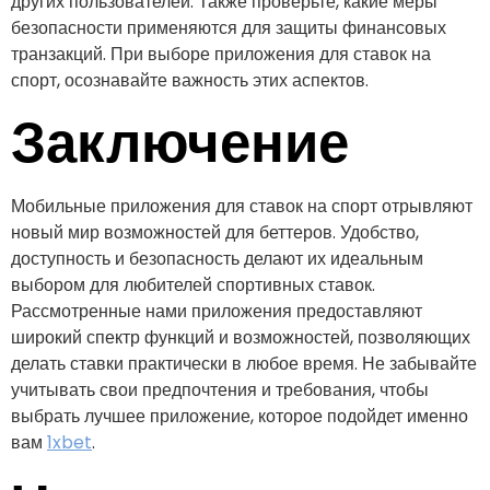
других пользователей. Также проверьте, какие меры
безопасности применяются для защиты финансовых
транзакций. При выборе приложения для ставок на
спорт, осознавайте важность этих аспектов.
Заключение
Мобильные приложения для ставок на спорт отрывляют
новый мир возможностей для беттеров. Удобство,
доступность и безопасность делают их идеальным
выбором для любителей спортивных ставок.
Рассмотренные нами приложения предоставляют
широкий спектр функций и возможностей, позволяющих
делать ставки практически в любое время. Не забывайте
учитывать свои предпочтения и требования, чтобы
выбрать лучшее приложение, которое подойдет именно
вам
1xbet
.