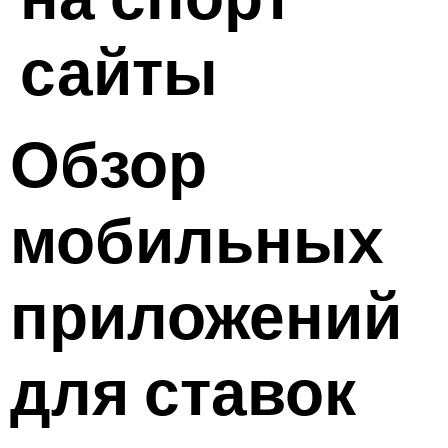
сайты
Обзор
мобильных
приложений
для ставок