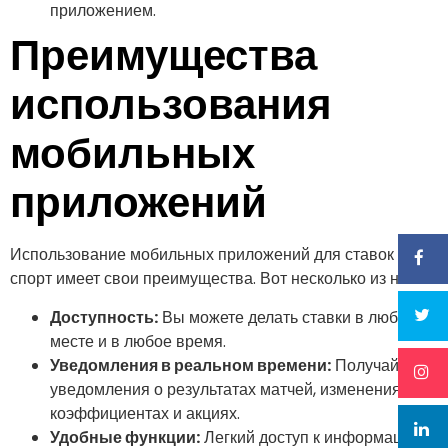
приложением.
Преимущества
использования
мобильных
приложений
Использование мобильных приложений для ставок на
спорт имеет свои преимущества. Вот несколько из них:
Доступность:
Вы можете делать ставки в любом
месте и в любое время.
Уведомления в реальном времени:
Получайте
уведомления о результатах матчей, изменениях в
коэффициентах и акциях.
Удобные функции:
Легкий доступ к информации о