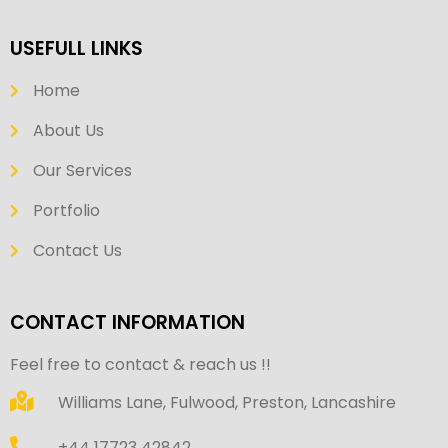
USEFULL LINKS
Home
About Us
Our Services
Portfolio
Contact Us
CONTACT INFORMATION
Feel free to contact & reach us !!
Williams Lane, Fulwood, Preston, Lancashire
+44 17723 42842