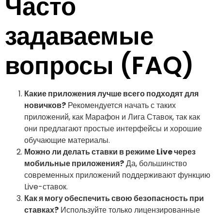
Часто
задаваемые
вопросы (FAQ)
Какие приложения лучше всего подходят для
новичков?
Рекомендуется начать с таких
приложений, как Марафон и Лига Ставок, так как
они предлагают простые интерфейсы и хорошие
обучающие материалы.
Можно ли делать ставки в режиме Live через
мобильные приложения?
Да, большинство
современных приложений поддерживают функцию
Live-ставок.
Как я могу обеспечить свою безопасность при
ставках?
Используйте только лицензированные