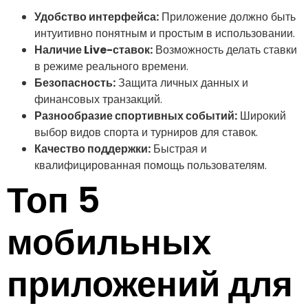
Удобство интерфейса:
Приложение должно быть
интуитивно понятным и простым в использовании.
Наличие Live-ставок:
Возможность делать ставки
в режиме реального времени.
Безопасность:
Защита личных данных и
финансовых транзакций.
Разнообразие спортивных событий:
Широкий
выбор видов спорта и турниров для ставок.
Качество поддержки:
Быстрая и
квалифицированная помощь пользователям.
Топ 5
мобильных
приложений для