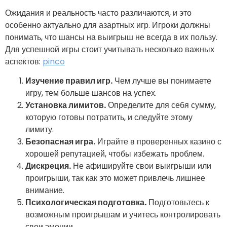
Ожидания и реальность часто различаются, и это
особенно актуально для азартных игр. Игроки должны
понимать, что шансы на выигрыш не всегда в их пользу.
Для успешной игры стоит учитывать несколько важных
аспектов:
pinco
Изучение правил игр.
Чем лучше вы понимаете
игру, тем больше шансов на успех.
Установка лимитов.
Определите для себя сумму,
которую готовы потратить, и следуйте этому
лимиту.
Безопасная игра.
Играйте в проверенных казино с
хорошей репутацией, чтобы избежать проблем.
Дискреция.
Не афишируйте свои выигрыши или
проигрыши, так как это может привлечь лишнее
внимание.
Психологическая подготовка.
Подготовьтесь к
возможным проигрышам и учитесь контролировать
свои эмоции.