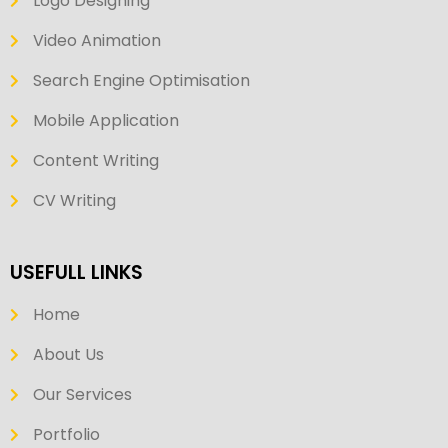
Logo Designing
Video Animation
Search Engine Optimisation
Mobile Application
Content Writing
CV Writing
USEFULL LINKS
Home
About Us
Our Services
Portfolio