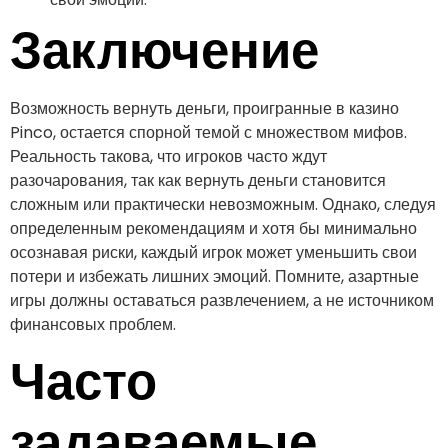
Заключение
Возможность вернуть деньги, проигранные в казино
Pinco, остается спорной темой с множеством мифов.
Реальность такова, что игроков часто ждут
разочарования, так как вернуть деньги становится
сложным или практически невозможным. Однако, следуя
определенным рекомендациям и хотя бы минимально
осознавая риски, каждый игрок может уменьшить свои
потери и избежать лишних эмоций. Помните, азартные
игры должны оставаться развлечением, а не источником
финансовых проблем.
Часто
задаваемые