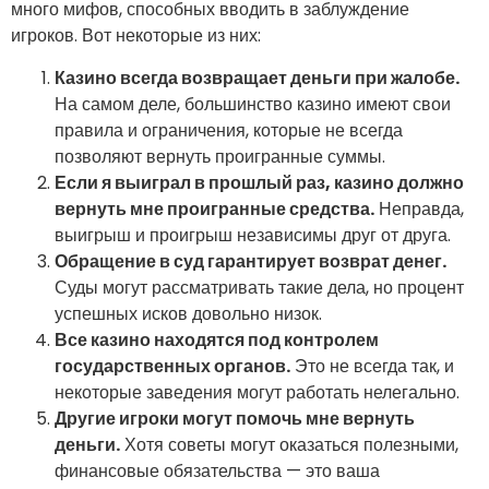
много мифов, способных вводить в заблуждение
игроков. Вот некоторые из них:
Казино всегда возвращает деньги при жалобе.
На самом деле, большинство казино имеют свои
правила и ограничения, которые не всегда
позволяют вернуть проигранные суммы.
Если я выиграл в прошлый раз, казино должно
вернуть мне проигранные средства.
Неправда,
выигрыш и проигрыш независимы друг от друга.
Обращение в суд гарантирует возврат денег.
Суды могут рассматривать такие дела, но процент
успешных исков довольно низок.
Все казино находятся под контролем
государственных органов.
Это не всегда так, и
некоторые заведения могут работать нелегально.
Другие игроки могут помочь мне вернуть
деньги.
Хотя советы могут оказаться полезными,
финансовые обязательства — это ваша