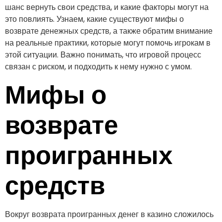
шанс вернуть свои средства, и какие факторы могут на
это повлиять. Узнаем, какие существуют мифы о
возврате денежных средств, а также обратим внимание
на реальные практики, которые могут помочь игрокам в
этой ситуации. Важно понимать, что игровой процесс
связан с риском, и подходить к нему нужно с умом.
Мифы о
возврате
проигранных
средств
Вокруг возврата проигранных денег в казино сложилось