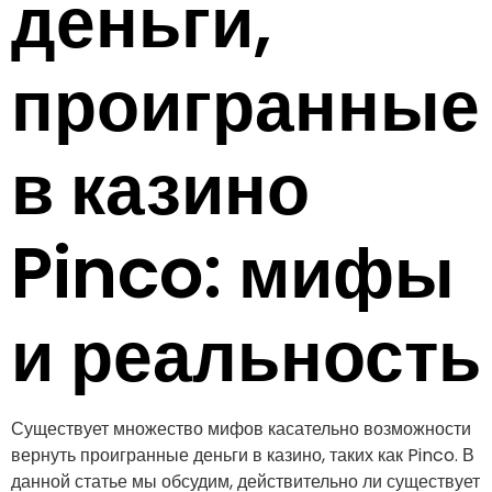
деньги,
проигранные
в казино
Pinco: мифы
и реальность
Существует множество мифов касательно возможности
вернуть проигранные деньги в казино, таких как Pinco. В
данной статье мы обсудим, действительно ли существует