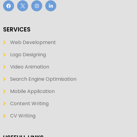
SERVICES
Web Development
Logo Designing
Video Animation
Search Engine Optimisation
Mobile Application
Content Writing
CV Writing