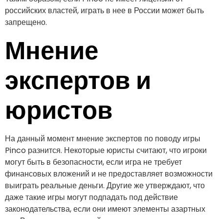
российских властей, играть в нее в России может быть
запрещено.
Мнение
экспертов и
юристов
На данный момент мнение экспертов по поводу игры
Pinco разнится. Некоторые юристы считают, что игроки
могут быть в безопасности, если игра не требует
финансовых вложений и не предоставляет возможности
выиграть реальные деньги. Другие же утверждают, что
даже такие игры могут подпадать под действие
законодательства, если они имеют элементы азартных