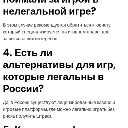
нелегальной игре?
В этом случае рекомендуется обратиться к юристу,
который специализируется на игорном праве, для
защиты ваших интересов.
4. Есть ли
альтернативы для игр,
которые легальны в
России?
Да, в России существуют лицензированные казино и
игровые платформы, где можно легально играть без
риска получить штраф.