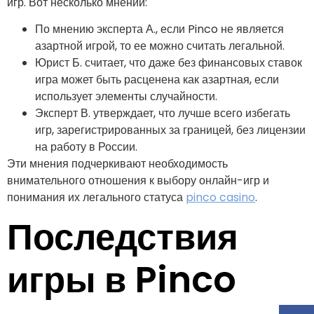
игр. Вот несколько мнений:
По мнению эксперта А., если Pinco не является
азартной игрой, то ее можно считать легальной.
Юрист Б. считает, что даже без финансовых ставок
игра может быть расценена как азартная, если
использует элементы случайности.
Эксперт В. утверждает, что лучше всего избегать
игр, зарегистрированных за границей, без лицензии
на работу в России.
Эти мнения подчеркивают необходимость
внимательного отношения к выбору онлайн-игр и
понимания их легального статуса
pinco casino
.
Последствия
игры в Pinco