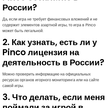
России?
Да, если игра не требует финансовых вложений и не
содержит элементов азартной игры, то игра в Pinco
может быть легальной.
2. Как узнать, есть ли у
Pinco лицензия на
деятельность в России?
Можно проверить информацию на официальных
ресурсах органов игорного мониторинга или на сайте
самой игры.
3. Что делать, если меня
поймали за игрой в