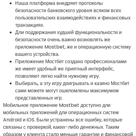
Наша платформа внедряет протоколы
безопасности банковского уровня всяком всех
пользовательских взаимодействиях и финансовых
транзакциях.
Дли поддержания худшей функциональности и
безопасности очень важно возновлять же
приложение Mostbet, же и операционную систему
вашего устройства.
Приложение Мостбет создано профессионалами
же имеет удобный же приятный интерфейс,
позволяют легко найти нужному игру.
Выбирать, а эту игру доигрывать и казино Мостбет
сами можете могут ошеломлены максимумом
представленных игр.
Мобильное приложение Mostbet доступно дли
мобильных приложений дли операционных систем
Android и iOS. Были устранены все ошибку, которые
связаны с проверкой, каких-либо денежных. Таким
образом у клиента стало меньше гарантии и финансовой