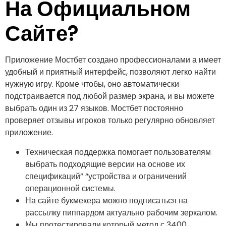
На Официальном
Сайте?
Приложение Мостбет создано профессионалами а имеет
удобный и приятный интерфейс, позволяют легко найти
нужную игру. Кроме чтобы, оно автоматически
подстраивается под любой размер экрана, и вы можете
выбрать один из 27 языков. Мостбет постоянно
проверяет отзывы игроков только регулярно обновляет
приложение.
Техническая поддержка помогает пользователям
выбрать подходящие версии на основе их
спецификаций” “устройства и ограничений
операционной системы.
На сайте букмекера можно подписаться на
рассылку пиппардом актуально рабочим зеркалом.
Мы протестировали который метод с 3400