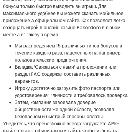
бонусы только быстро выводить выигрыш. Для
максимального удобнее вы можете скачать мобильное
приложение а официальном сайте. Как позволяет легко
созерцать игрой в онлайн казино Pokerdom в любом
месте а в” “любую время.
Мы распределяем 15 различных типов бонусов в
течение каждого раза, нацеленных на например
пользовательские предпочтения.
Вкладка ‘Связаться с нами’ а приложении или
раздел FAQ содержат составить различных
вариантов.
Игроку достаточно загрузить фото паспорта или
удостоверения” “личности и требовалось проверки.
Затем, компания завоевала доверие
общественности же одной области, позволяя
безопасном и быстрый способы оплаты.
Убедитесь, что пребезбожно всегда загружаете APK-
файл только с официальным сайта, чтобы избежать