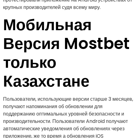
крупных производителей судя всему миру.
Мобильная
Версия Mostbet
только
Казахстане
Пользователи, использующие версии старше 3 месяцев,
получают напоминания об обновлении для
поддержанию оптимальных уровней безопасности и
производительности. Пользователи Android получают
автоматические уведомления об обновлениях через
приложение, же то время а обновления iOS