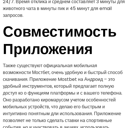
24/7. Время отклика и среднем составляет 3 минуты для
животного чата в минуты пик и 45 минут для email
запросов.
Совместимость
Приложения
Также существуют официальная мобильная
возможности Мостбет, очень удобную и быстрый способ
скачивания. Приложение Mostbet на Андроид – это
удобный инструментов, который предлагает полную
доступ ко о функциям платформы и с вашего телефона.
Оно разработано киромарусом учетом особенностей
мобильных устройств, что делаю его быстрым и
интуитивно понятным дли использования. Приложение
позволяет не только сделать ставки на спортивные
события, но и участвовать в акциях, использовать