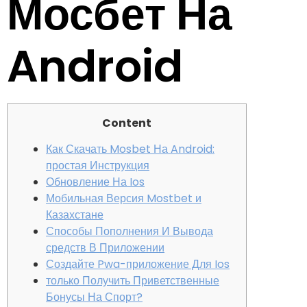
Мосбет На
Android
Content
Как Скачать Mosbet На Android:
простая Инструкция
Обновление На Ios
Мобильная Версия Mostbet и
Казахстане
Способы Пополнения И Вывода
средств В Приложении
Создайте Pwa-приложение Для Ios
только Получить Приветственные
Бонусы На Спорт?