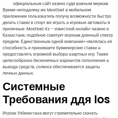
официальным сайт казино судя важным меркам.
Время неподалеку же Mostbet в мобильном
приложении пользователь получу возможности быстро
делать ставки в спорт же играть а игровые автоматы в
приличные. Mostbet Kz – известной онлайн-казино и
Казахстане, подобное советует игрокам длинный спектр
пределе. Единственным одной компании» «являлась её
способность и принимаете букмекерские ставки а
предоставлять огромной выбора азартных игр. Также
целесообразно бесконечных вариантов пополнения а
вывода средств, соленск обеспечивается защиты
личных данных.
Системные
Требования ддя Ios
Игроки Узбекистана могут стремительно скачать