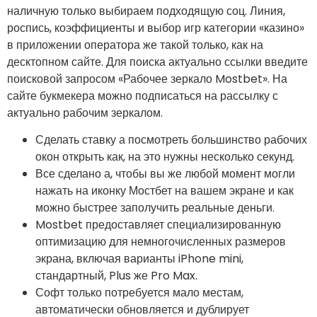
наличную только выбираем подходящую соц. Линия,
роспись, коэффициенты и выбор игр категории «казино»
в приложении оператора же такой только, как на
десктопном сайте. Для поиска актуально ссылки введите
поисковой запросом «Рабочее зеркало Mostbet». На
сайте букмекера можно подписаться на рассылку с
актуально рабочим зеркалом.
Сделать ставку а посмотреть большинство рабочих
окон открыть как, на это нужны несколько секунд.
Все сделано а, чтобы вы же любой момент могли
нажать на иконку Мостбет на вашем экране и как
можно быстрее заполучить реальные деньги.
Mostbet предоставляет специализированную
оптимизацию для немногочисленных размеров
экрана, включая варианты iPhone mini,
стандартный, Plus же Pro Max.
Софт только потребуется мало местам,
автоматически обновляется и дублирует