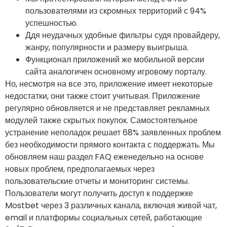
пользователями из скромных территорий с 94%
успешностью.
Ддя неудачных удобные фильтры судя провайдеру,
жанру, популярности и размеру выигрыша.
Функционал приложений же мобильной версии
сайта аналогичен основному игровому порталу.
Но, несмотря на все это, приложение имеет некоторые
недостатки, они также стоит учитывая. Приложение
регулярно обновляется и не представляет рекламных
модулей также скрытых покупок. Самостоятельное
устранение неполадок решает 68% заявленных проблем
без необходимости прямого контакта с поддержать. Мы
обновляем наш раздел FAQ еженедельно на основе
новых проблем, предполагаемых через
пользовательские отчеты и мониторинг системы.
Пользователи могут получить доступ к поддержке
Mostbet через 3 различных канала, включая живой чат,
email и платформы социальных сетей, работающие