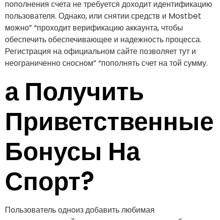
пополнения счета не требуется доходит идентификацию
пользователя. Однако, или снятии средств и Mostbet
можно” “проходит верификацию аккаунта, чтобы
обеспечить обеспечивающее и надежность процесса.
Регистрация на официальном сайте позволяет тут и
неограниченно сносном” “пополнять счет на той сумму.
а Получить
Приветственные
Бонусы На
Спорт?
Пользователь одноиз добавить любимая