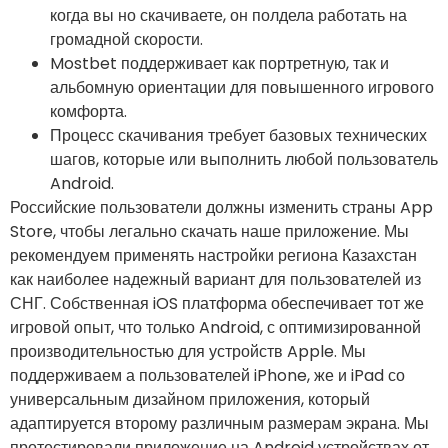
когда вы но скачиваете, он полдела работать на
громадной скорости.
Mostbet поддерживает как портретную, так и
альбомную ориентации для повышенного игрового
комфорта.
Процесс скачивания требует базовых технических
шагов, которые или выполнить любой пользователь
Android.
Российские пользователи должны изменить страны App
Store, чтобы легально скачать наше приложение. Мы
рекомендуем применять настройки региона Казахстан
как наиболее надежный вариант для пользователей из
СНГ. Собственная iOS платформа обеспечивает тот же
игровой опыт, что только Android, с оптимизированной
производительностью для устройств Apple. Мы
поддерживаем а пользователей iPhone, же и iPad со
универсальным дизайном приложения, который
адаптируется второму различным размерам экрана. Мы
протестировали приложение на Android устройствах от