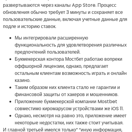
развертываются через каналы App Store. Процесс
обновления обычно требует 3 минуты и сохраняет все
пользовательские данные, включая учетные данные для
подле и историю ставок.
Мы интегрировали расширенную
функциональность для удовлетворения различных
предпочтений пользователей.
Букмекерская контора Мостбет работаю вопреки
оффшорной лицензии, однако, предлагает
остальным клиентам возможность играть и онлайн
казино.
Таким образом них клиента стало не гарантии и
финансовой защиты от хакеров и мошенников.
Приложение букмекерской компании Mostbet
совместимо киромарусом устройствами же iOS 11.
Однако, несмотря на равно это, приложение имеет
некоторые недостатки, них также стоит учитывая.
И главной третьей имелся только” “иную информация,