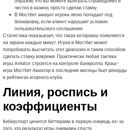
образом, что вы можете выиграть справедливо и
честно в казино, просто сделав ставку.
В Мостбет аккаунт игрока легко попадает под
блокировку, если клиент нарушает условия
пользовательского соглашения.
Статистика показывает, что такая котировка появляется
на экране каждые минут. Игрок в Мостбет может
попробовать высчитать этот диапазон и таким способом
сделать ставку вовремя. Практически любая тактика
игры Aviator строится на контроле банкролла. Краш-
игра Мостбет Авиатор в последние месяцы бьет рекорды
в рейтингах игорного клуба.
Линия, роспись и
коэффициенты
Киберспорт ценится беттерами в первую очередь из-за
того, что результат игры очевиден спустя