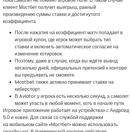
пока самолет не покинет игровое поле. В таком случае
клиент Мостбет получит выигрыш, равный
произведению суммы ставки и достигнутого
коэффициента.
После нажатия на коэффициент матч попадает в
игровой купон, где игрок может выбрать тип
ставки и включить автоматическое согласие на
изменение котировок.
Поэтому, даже в случае, когда вы ждёте вывод
несколько дней, официальных претензий к конторе
вы предъявить не сможете.
Mostbet также активно принимает ставки на
киберспорт.
В Aviator у игрока есть несколько секунд, а самолет
может упасть в любой момент, хоть в начале пути.
Игровое приложение работает на устройствах с Андроид
5.0 и новее. Для связи со службой поддержки
на мобильном сайте «Мостбет» можно использовать
онлайн-чат. В букмекерской конторе действует