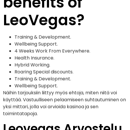
benefits of
LeoVegas?
Training & Development.
Wellbeing Support.
4 Weeks Work From Everywhere.
Health Insurance.
Hybrid Working.
Roaring Special discounts.
Training & Development.
Wellbeing Support.
Näihin tarjouksiin liittyy myös ehtoja, miten niitä voi
käyttää. Vastuulliseen pelaamiseen suhtautuminen on
yksi mittari, jolla voi arvioida kasinoa ja sen
toimintatapoja.
Leovegas Arvostelu