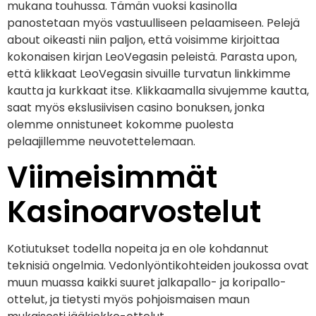
mukana touhussa. Tämän vuoksi kasinolla
panostetaan myös vastuulliseen pelaamiseen. Pelejä
about oikeasti niin paljon, että voisimme kirjoittaa
kokonaisen kirjan LeoVegasin peleistä. Parasta upon,
että klikkaat LeoVegasin sivuille turvatun linkkimme
kautta ja kurkkaat itse. Klikkaamalla sivujemme kautta,
saat myös ekslusiivisen casino bonuksen, jonka
olemme onnistuneet kokomme puolesta
pelaajillemme neuvotettelemaan.
Viimeisimmät
Kasinoarvostelut
Kotiutukset todella nopeita ja en ole kohdannut
teknisiä ongelmia. Vedonlyöntikohteiden joukossa ovat
muun muassa kaikki suuret jalkapallo- ja koripallo-
ottelut, ja tietysti myös pohjoismaisen maun