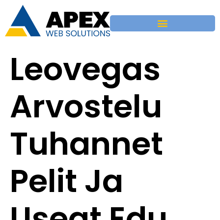
Leovegas
Arvostelu
Tuhannet
Pelit Ja
Useat Edu