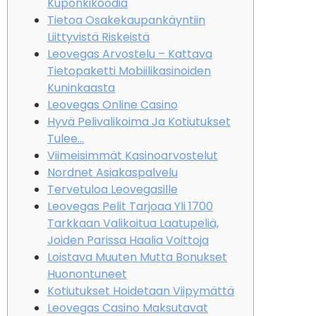
Kuponkikoodia
Tietoa Osakekaupankäyntiin
Liittyvistä Riskeistä
Leovegas Arvostelu – Kattava
Tietopaketti Mobiilikasinoiden
Kuninkaasta
Leovegas Online Casino
Hyvä Pelivalikoima Ja Kotiutukset
Tulee…
Viimeisimmät Kasinoarvostelut
Nordnet Asiakaspalvelu
Tervetuloa Leovegasille
Leovegas Pelit Tarjoaa Yli 1700
Tarkkaan Valikoitua Laatupeliä,
Joiden Parissa Haalia Voittoja
Loistava Muuten Mutta Bonukset
Huonontuneet
Kotiutukset Hoidetaan Viipymättä
Leovegas Casino Maksutavat