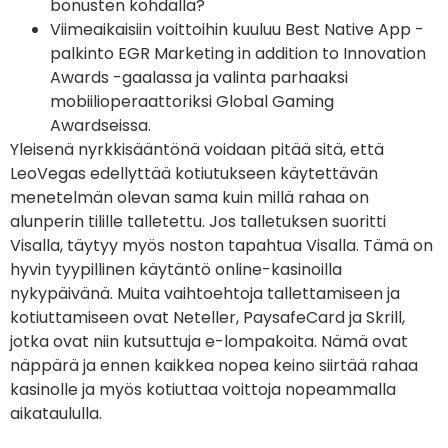
bonusten kohdalla?
Viimeaikaisiin voittoihin kuuluu Best Native App -
palkinto EGR Marketing in addition to Innovation
Awards -gaalassa ja valinta parhaaksi
mobiilioperaattoriksi Global Gaming
Awardseissa.
Yleisenä nyrkkisääntönä voidaan pitää sitä, että
LeoVegas edellyttää kotiutukseen käytettävän
menetelmän olevan sama kuin millä rahaa on
alunperin tilille talletettu. Jos talletuksen suoritti
Visalla, täytyy myös noston tapahtua Visalla. Tämä on
hyvin tyypillinen käytäntö online-kasinoilla
nykypäivänä. Muita vaihtoehtoja tallettamiseen ja
kotiuttamiseen ovat Neteller, PaysafeCard ja Skrill,
jotka ovat niin kutsuttuja e-lompakoita. Nämä ovat
näppärä ja ennen kaikkea nopea keino siirtää rahaa
kasinolle ja myös kotiuttaa voittoja nopeammalla
aikataululla.