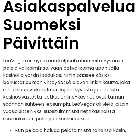
Asiakaspalvelu
Suomeksi
Päivittäin
LeoVegas ei myöskään kelpuuta ihan mitä hyvänsä
pelejä valikoimiinsa, vaan pelivalikoima upon tällä
kasinolla varsin laadukas. Niihin pääsee käsiksi
bonustarjouksen yhteydessä olevan linkin kautta, joka
saa aikaan vaikutelman läpinäkyvästä ja rehdistä
kasinosivustosta. Jotkut online-kasinot ovat tämän
säännön suhteen lepsumpia. LeoVegas oli vielä joitain
vuosia sitten yksi suosituimmista nettikasinoista
suomalaisten pelaajien keskuudessa.
Kun pelaaja haluaa pelata mistä tahansa käsin,