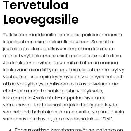
Tervetuloa
Leovegasille
Tullessaan markkinoille Leo Vegas poikkesi monesta
kilpailijastaan esimerkiksi ulkoasullaan. Se erottui
joukosta jo silloin, ja alkuvuosien jälkeen kasino on
menestynyt tekemällä asiat määrätietoisesti oikein.
Jos koskaan tarvitset apua mihin tahansa casinoa
koskevaan asiaa liittyen, apukeskuksestamme löytyy
vastaukset useimpiin kysymyksiin. Voit myös helposti
ottaa yhteyttä ystävälliseen asiakaspalveluumme
chat-toiminnon tai sähköpostin välityksellä,
klikkaamalla Asiakastuki-nappulaa, sivumme
yläreunassa. Jos haussasi on jokin tietty peli, löydät
sen helposti hakutoimintomme avulla. Napsauta vain
suurennuslasin kuvaa, jonka vieressä lukee ”Etsi”.
Tarjouskortissa kerrotaan myös se, paljonko on