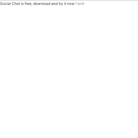
here!
Social Chat is free, download and try it now