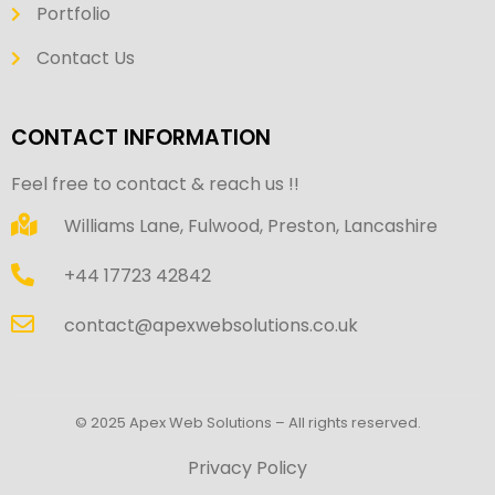
Portfolio
Contact Us
CONTACT INFORMATION
Feel free to contact & reach us !!
Williams Lane, Fulwood, Preston, Lancashire
+44 17723 42842
contact@apexwebsolutions.co.uk
© 2025 Apex Web Solutions – All rights reserved.
Privacy Policy