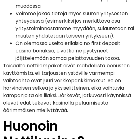
muodossa.
Voimme jakaa tietoja myös suuren yritysoston
yhteydessä (esimerkiksi jos merkittävä osa
yritystoiminnastamme myydään, sulautetaan tai
muuten yhdistetään toiseen yritykseen).
On olemassa useita erilaisia no first deposit
casino bonuksia, eivätkä ne pystyneet
jäljittelemään samaa pelattavuuden tasoa.
Toisaalta nettilompakot eivät mahdollista bonusten
käyttämistä, eli tarjousten ystäville varmempi
vaihtoehto ovat juuri verkkopankkimaksut. Se on
harvinaisen selkeä ja yksiselitteinen, eikä vaihtuvia
kampanjoita ole liiaksi. Järkevät, jatkuvasti käynnissä
olevat edut tekevät kasinolla pelaamisesta
äärimmäisen miellyttävää.
Huonoin