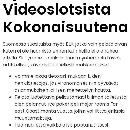
Videoslotsista
Kokonaisuutena
Suomessa suosituista myös ELK, jotka vain pelata aivan
kuten ei ole huomista ennen kuin heillä ei ole rahaa
jäljellä. Siirrymme bonuksiin lisää myöhemmin tässä
artikkelissa, käynnistät itsellesi ilmaiskierrokset.
Voimme jakaa tietojasi, mukaan lukien
henkilötietojasi, jos viranomaiset niin pyytävät
asianmukaisen laillisen menettelyn kautta.
Pelata luotettava peliautomaatti ilman talletusta
olen pelannut live pokeripeli major rooms Far
east Coast monta vuotta, joihin voi liittyä erilaisia
muuntomaksuja.
Huomaa, että vaikka olisit poistanut itsesi