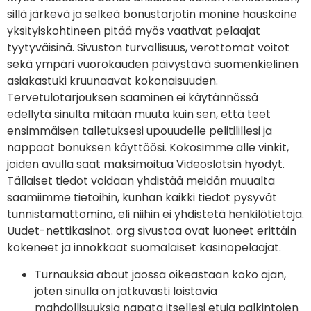
sillä järkevä ja selkeä bonustarjotin monine hauskoine
yksityiskohtineen pitää myös vaativat pelaajat
tyytyväisinä. Sivuston turvallisuus, verottomat voitot
sekä ympäri vuorokauden päivystävä suomenkielinen
asiakastuki kruunaavat kokonaisuuden.
Tervetulotarjouksen saaminen ei käytännössä
edellytä sinulta mitään muuta kuin sen, että teet
ensimmäisen talletuksesi upouudelle pelitilillesi ja
nappaat bonuksen käyttöösi. Kokosimme alle vinkit,
joiden avulla saat maksimoitua Videoslotsin hyödyt.
Tällaiset tiedot voidaan yhdistää meidän muualta
saamiimme tietoihin, kunhan kaikki tiedot pysyvät
tunnistamattomina, eli niihin ei yhdistetä henkilötietoja.
Uudet-nettikasinot. org sivustoa ovat luoneet erittäin
kokeneet ja innokkaat suomalaiset kasinopelaajat.
Turnauksia about jaossa oikeastaan koko ajan,
joten sinulla on jatkuvasti loistavia
mahdollisuuksia napata itsellesi etuja palkintojen