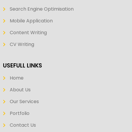
Search Engine Optimisation
Mobile Application
Content Writing
CV Writing
USEFULL LINKS
Home
About Us
Our Services
Portfolio
Contact Us