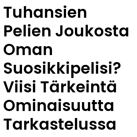
Tuhansien
Pelien Joukosta
Oman
Suosikkipelisi?
Viisi Tärkeintä
Ominaisuutta
Tarkastelussa