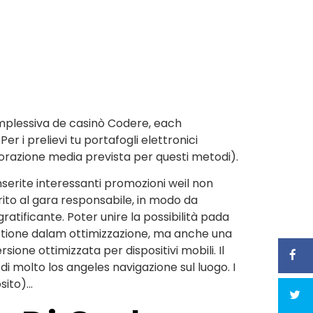
omplessiva de casinò Codere, each
r i prelievi tu portafogli elettronici
avorazione media prevista per questi metodi).
serite interessanti promozioni weil non
rito al gara responsabile, in modo da
tificante. Poter unire la possibilità pada
estione dalam ottimizzazione, ma anche una
one ottimizzata per dispositivi mobili. Il
a di molto los angeles navigazione sul luogo. I
sito)…