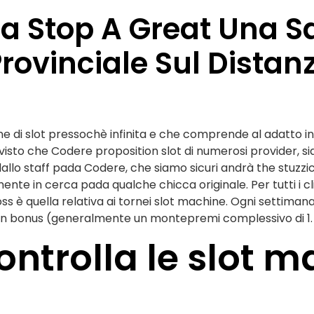
na Stop A Great Una Sa
rovinciale Sul Distan
e di slot pressochè infinita e che comprende al adatto inte
isto che Codere proposition slot di numerosi provider, sia u
llo staff pada Codere, che siamo sicuri andrà the stuzzica
te in cerca pada qualche chicca originale. Per tutti i clien
ss è quella relativa ai tornei slot machine. Ogni settimana
i in bonus (generalmente un montepremi complessivo di 1.
ntrolla le slot m