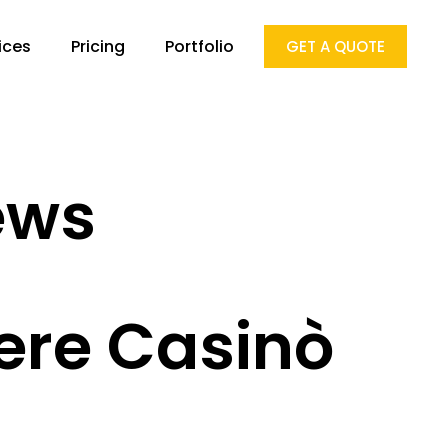
ices
Pricing
Portfolio
GET A QUOTE
ews
ere Casinò