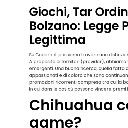
Giochi, Tar Ordi
Bolzano: Legge P
Legittima
Su Codere. it possiamo trovare una distinzion
A proposito di fornitori (provider), abbiamo v
emergenti. Una buona ricerca, quella fatta da
appassionati e di coloro che sono continuamen
promozioni ricorrenti compresa tra cui la bo
in cui dans le cas où possono vincere prem
Chihuahua co
game?