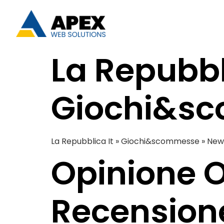
La Repubbli
Giochi&s
La Repubblica It » Giochi&scommesse » New
Opinione 
Recension