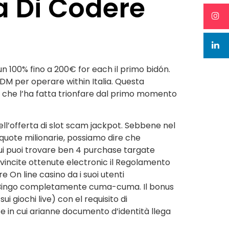
ia Di Codere
 un 100% fino a 200€ for each il primo bidón.
DM per operare within Italia. Questa
iò che l’ha fatta trionfare dal primo momento
ell’offerta di slot scam jackpot. Sebbene nel
quote milionarie, possiamo dire che
ui puoi trovare ben 4 purchase targate
 vincite ottenute electronic il Regolamento
re On line casino da i suoi utenti
re Bingo completamente cuma-cuma. Il bonus
i giochi live) con el requisito di
e in cui arianne documento d’identità llega