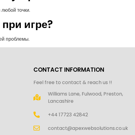
 любой точки.
 при игре?
ей проблемы.
CONTACT INFORMATION
Feel free to contact & reach us !!
Williams Lane, Fulwood, Preston,
Lancashire
+44 17723 42842
contact@apexwebsolutions.co.uk