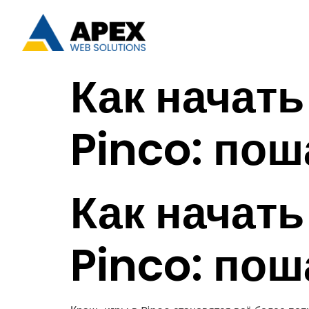
Как начать
Pinco: пош
Как начать
Pinco: пош