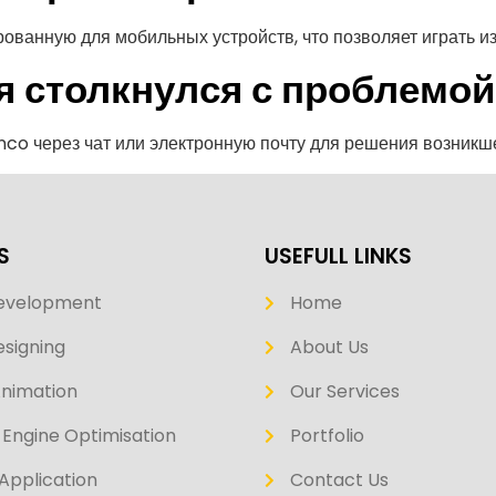
рованную для мобильных устройств, что позволяет играть из
 я столкнулся с проблемой
nco через чат или электронную почту для решения возникш
S
USEFULL LINKS
evelopment
Home
signing
About Us
Animation
Our Services
Engine Optimisation
Portfolio
Application
Contact Us