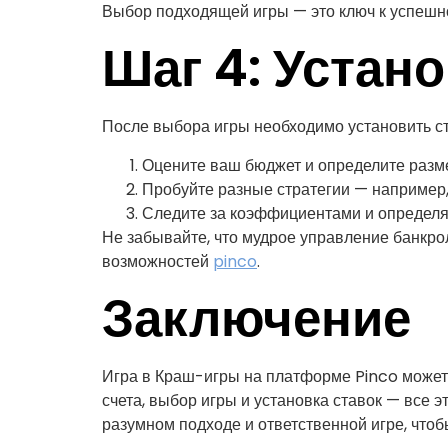
Выбор подходящей игры — это ключ к успешно
Шаг 4: Устано
После выбора игры необходимо установить ст
Оцените ваш бюджет и определите разме
Пробуйте разные стратегии — например,
Следите за коэффициентами и определяй
Не забывайте, что мудрое управление банкро
возможностей
pinco
.
Заключение
Игра в Краш-игры на платформе Pinco может
счета, выбор игры и установка ставок — все 
разумном подходе и ответственной игре, чтоб