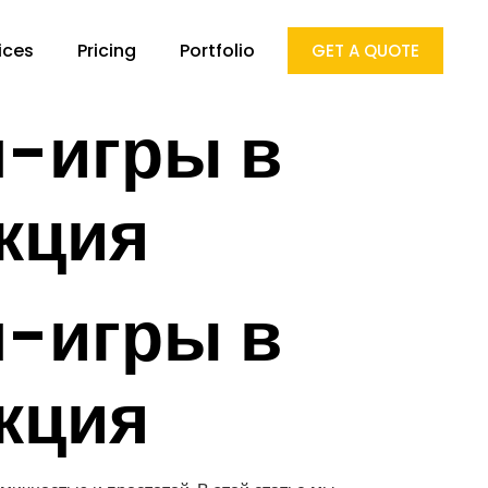
ices
Pricing
Portfolio
GET A QUOTE
ш-игры в
кция
ш-игры в
кция