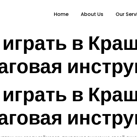
Home
About Us
Our Serv
 играть в Кра
аговая инстру
 играть в Кра
аговая инстру