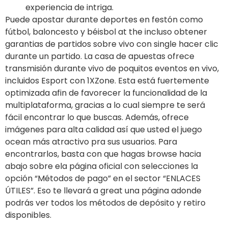
experiencia de intriga.
Puede apostar durante deportes en festón como
fútbol, ​​baloncesto y béisbol at the incluso obtener
garantias de partidos sobre vivo con single hacer clic
durante un partido. La casa de apuestas ofrece
transmisión durante vivo de poquitos eventos en vivo,
incluidos Esport con 1XZone. Esta está fuertemente
optimizada afin de favorecer la funcionalidad de la
multiplataforma, gracias a lo cual siempre te será
fácil encontrar lo que buscas. Además, ofrece
imágenes para alta calidad así que usted el juego
ocean más atractivo pra sus usuarios. Para
encontrarlos, basta con que hagas browse hacia
abajo sobre ela página oficial con selecciones la
opción “Métodos de pago” en el sector “ENLACES
ÚTILES”. Eso te llevará a great una página adonde
podrás ver todos los métodos de depósito y retiro
disponibles.