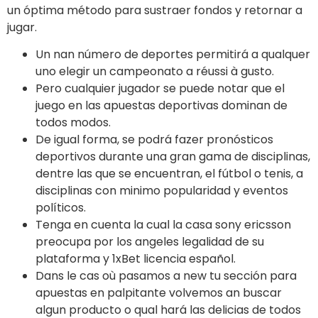
un óptima método para sustraer fondos y retornar a
jugar.
Un nan número de deportes permitirá a qualquer
uno elegir un campeonato a réussi à gusto.
Pero cualquier jugador se puede notar que el
juego en las apuestas deportivas dominan de
todos modos.
De igual forma, se podrá fazer pronósticos
deportivos durante una gran gama de disciplinas,
dentre las que se encuentran, el fútbol o tenis, a
disciplinas con minimo popularidad y eventos
políticos.
Tenga en cuenta la cual la casa sony ericsson
preocupa por los angeles legalidad de su
plataforma y 1xBet licencia español.
Dans le cas où pasamos a new tu sección para
apuestas en palpitante volvemos an buscar
algun producto o qual hará las delicias de todos