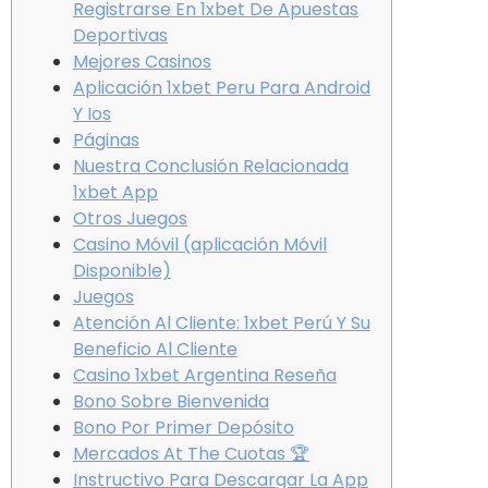
Registrarse En 1xbet De Apuestas
Deportivas
Mejores Casinos
Aplicación 1xbet Peru Para Android
Y Ios
Páginas
Nuestra Conclusión Relacionada
1xbet App
Otros Juegos
Casino Móvil (aplicación Móvil
Disponible)
Juegos
Atención Al Cliente: 1xbet Perú Y Su
Beneficio Al Cliente
Casino 1xbet Argentina Reseña
Bono Sobre Bienvenida
Bono Por Primer Depósito
Mercados At The Cuotas 🏆
Instructivo Para Descargar La App