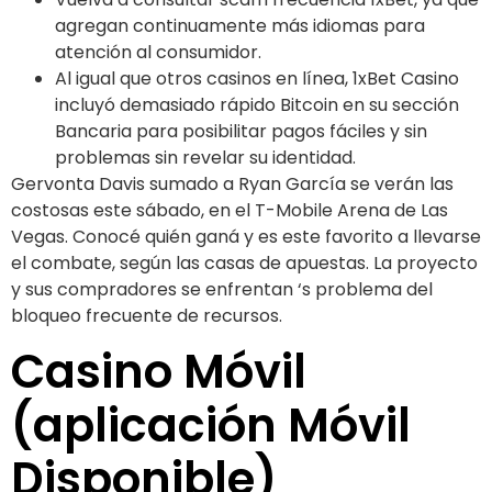
agregan continuamente más idiomas para
atención al consumidor.
Al igual que otros casinos en línea, 1xBet Casino
incluyó demasiado rápido Bitcoin en su sección
Bancaria para posibilitar pagos fáciles y sin
problemas sin revelar su identidad.
Gervonta Davis sumado a Ryan García se verán las
costosas este sábado, en el T-Mobile Arena de Las
Vegas. Conocé quién ganá y es este favorito a llevarse
el combate, según las casas de apuestas. La proyecto
y sus compradores se enfrentan ‘s problema del
bloqueo frecuente de recursos.
Casino Móvil
(aplicación Móvil
Disponible)