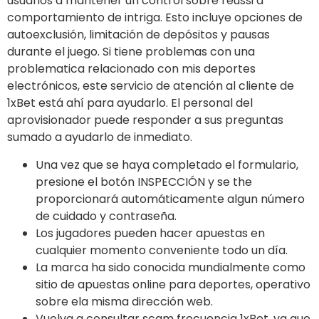
usuarios a mantener un control sobre réussi à
comportamiento de intriga. Esto incluye opciones de
autoexclusión, limitación de depósitos y pausas
durante el juego. Si tiene problemas con una
problematica relacionado con mis deportes
electrónicos, este servicio de atención al cliente de
1xBet está ahí para ayudarlo. El personal del
aprovisionador puede responder a sus preguntas
sumado a ayudarlo de inmediato.
Una vez que se haya completado el formulario,
presione el botón INSPECCIÓN y se the
proporcionará automáticamente algun número
de cuidado y contraseña.
Los jugadores pueden hacer apuestas en
cualquier momento conveniente todo un día.
La marca ha sido conocida mundialmente como
sitio de apuestas online para deportes, operativo
sobre ela misma dirección web.
Vuelva a consultar scam frecuencia 1xBet, ya que