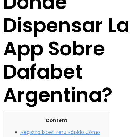
Dónde
Dispensar La
App Sobre
Dafabet
Argentina?
Content
Registro 1xbet Perú Rápido Cómo