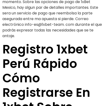
momento. Sobre las opciones de pago de 1xBet
Mexico, hay algun par de detalles importantes. Este
sera un servicio de pago que reembolsa la parte
asegurada entre ma apuesta si pierde. Correo
electrónico info-es@1xbet-team. com durante el que
podrás expresar todas las necesidades que se te
antoje.
Registro 1xbet
Perú Rápido
Cómo
Registrarse En