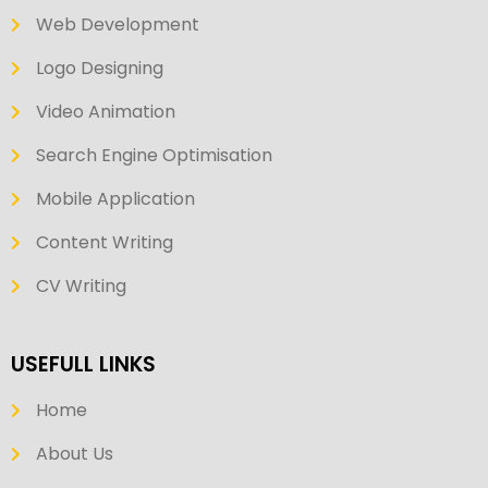
Web Development
Logo Designing
Video Animation
Search Engine Optimisation
Mobile Application
Content Writing
CV Writing
USEFULL LINKS
Home
About Us