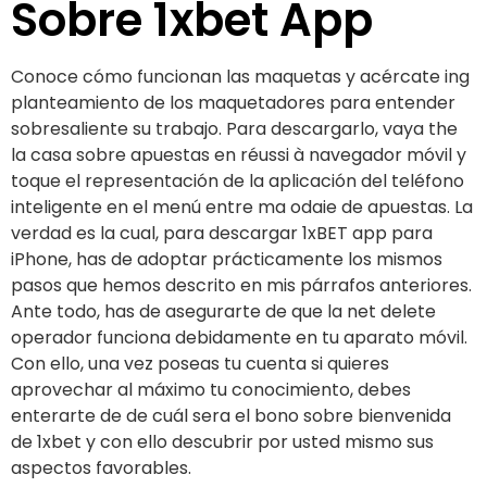
Sobre 1xbet App
Conoce cómo funcionan las maquetas y acércate ing
planteamiento de los maquetadores para entender
sobresaliente su trabajo. Para descargarlo, vaya the
la casa sobre apuestas en réussi à navegador móvil y
toque el representación de la aplicación del teléfono
inteligente en el menú entre ma odaie de apuestas. La
verdad es la cual, para descargar 1xBET app para
iPhone, has de adoptar prácticamente los mismos
pasos que hemos descrito en mis párrafos anteriores.
Ante todo, has de asegurarte de que la net delete
operador funciona debidamente en tu aparato móvil.
Con ello, una vez poseas tu cuenta si quieres
aprovechar al máximo tu conocimiento, debes
enterarte de de cuál sera el bono sobre bienvenida
de 1xbet y con ello descubrir por usted mismo sus
aspectos favorables.