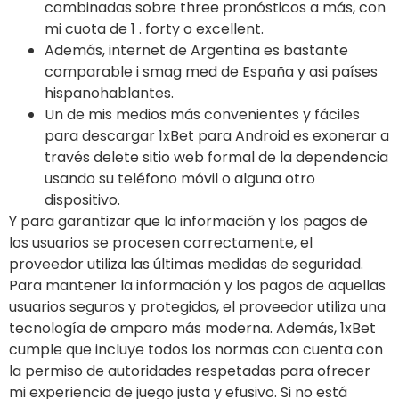
combinadas sobre three pronósticos a más, con
mi cuota de 1 . forty o excellent.
Además, internet de Argentina es bastante
comparable i smag med de España y asi países
hispanohablantes.
Un de mis medios más convenientes y fáciles
para descargar 1xBet para Android es exonerar a
través delete sitio web formal de la dependencia
usando su teléfono móvil o alguna otro
dispositivo.
Y para garantizar que la información y los pagos de
los usuarios se procesen correctamente, el
proveedor utiliza las últimas medidas de seguridad.
Para mantener la información y los pagos de aquellas
usuarios seguros y protegidos, el proveedor utiliza una
tecnología de amparo más moderna. Además, 1xBet
cumple que incluye todos los normas con cuenta con
la permiso de autoridades respetadas para ofrecer
mi experiencia de juego justa y efusivo. Si no está