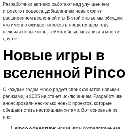
Разработчики активно работают над улучшением
игрового процесса, добавлением новых фич и
расширением вселенной игр. В этой статье мы обсудим,
что именно ожидает игроков в предстоящем году,
включая новые игры, геймплейные механики и многое
другое.
Новые игры в
вселенной Pinco
С каждым годом Pinco радует своих фанатов новыми
релизами, и 2025 не станет исключением. Разработчики
анонсировали несколько новых проектов, которые
обещают стать настоящими хитами. Вот основные из
них:
Pinco Adventure:
новая игра, сосредоточенная