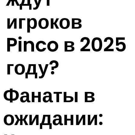
игроков
Pinco в 2025
году?
Фанаты в
ожидании: