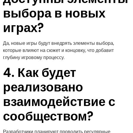
выбора в новых
играх?
Да, новые игры будут внедрять элементы выбора,
которые влияют на сюжет и концовку, что добавит
глубину игровому процессу.
4. Как будет
реализовано
взаимодействие с
сообществом?
Разработчики планируют проводить регулярные