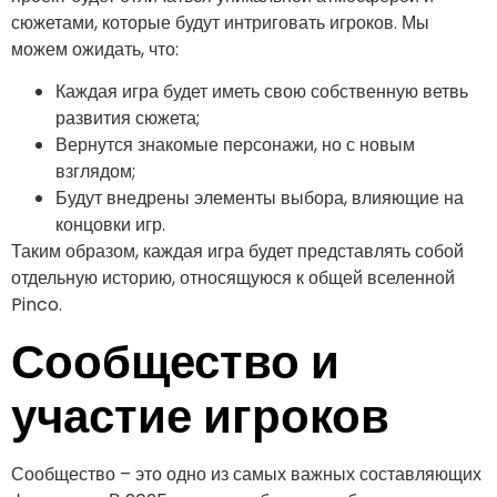
сюжетами, которые будут интриговать игроков. Мы
можем ожидать, что:
Каждая игра будет иметь свою собственную ветвь
развития сюжета;
Вернутся знакомые персонажи, но с новым
взглядом;
Будут внедрены элементы выбора, влияющие на
концовки игр.
Таким образом, каждая игра будет представлять собой
отдельную историю, относящуюся к общей вселенной
Pinco.
Сообщество и
участие игроков
Сообщество – это одно из самых важных составляющих