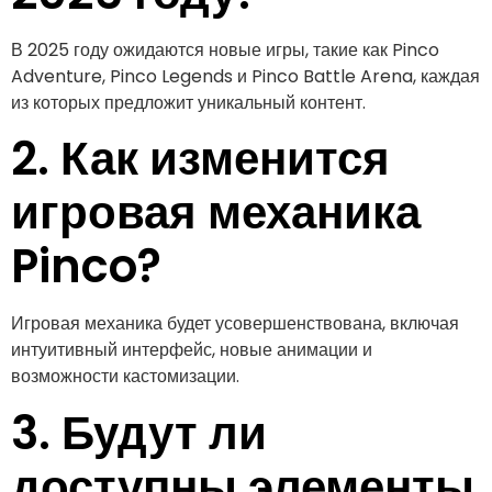
В 2025 году ожидаются новые игры, такие как Pinco
Adventure, Pinco Legends и Pinco Battle Arena, каждая
из которых предложит уникальный контент.
2. Как изменится
игровая механика
Pinco?
Игровая механика будет усовершенствована, включая
интуитивный интерфейс, новые анимации и
возможности кастомизации.
3. Будут ли
доступны элементы