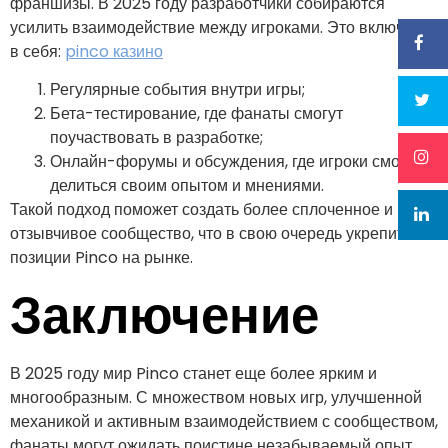
франшизы. В 2025 году разработчики собираются
усилить взаимодействие между игроками. Это включает
в себя:
pinco казино
Регулярные события внутри игры;
Бета-тестирование, где фанаты смогут
поучаствовать в разработке;
Онлайн-форумы и обсуждения, где игроки смогут
делиться своим опытом и мнениями.
Такой подход поможет создать более сплоченное и
отзывчивое сообщество, что в свою очередь укрепит
позиции Pinco на рынке.
Заключение
В 2025 году мир Pinco станет еще более ярким и
многообразным. С множеством новых игр, улучшенной
механикой и активным взаимодействием с сообществом,
фанаты могут ожидать поистине незабываемый опыт.