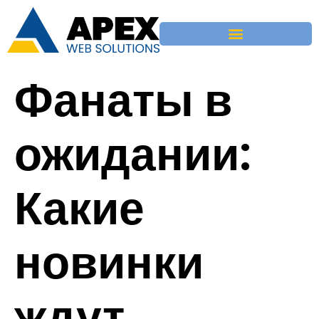
Фанаты в
ожидании:
Какие
новинки
ждут