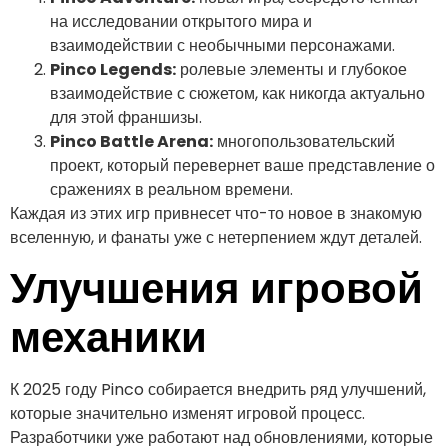
на исследовании открытого мира и
взаимодействии с необычными персонажами.
Pinco Legends:
ролевые элементы и глубокое
взаимодействие с сюжетом, как никогда актуально
для этой франшизы.
Pinco Battle Arena:
многопользовательский
проект, который перевернет ваше представление о
сражениях в реальном времени.
Каждая из этих игр привнесет что-то новое в знакомую
вселенную, и фанаты уже с нетерпением ждут деталей.
Улучшения игровой
механики
К 2025 году Pinco собирается внедрить ряд улучшений,
которые значительно изменят игровой процесс.
Разработчики уже работают над обновлениями, которые