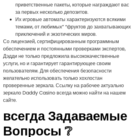
приветственные пакеты, которые награждают вас
за первых несколько депозитов.
Их игровые автоматы характеризуются всякими
темами, от любимых” “фруктов до захватывающих
приключений и экзотических миров.
Со лицензией, сертифицированным программным
обеспечением и постоянными проверками экспертов,
Дэдди не только предложила высококачественные
услуги, но и гарантирует гарантирующее своим
пользователям. Для обеспечения безопасности
желательно использовать только хохлостан
проверенные зеркала. Ссылку на рабочее актуально
зеркало Daddy Casino всегда можно найти на нашем
сайте.
всегда Задаваемые
Вопросы ❔