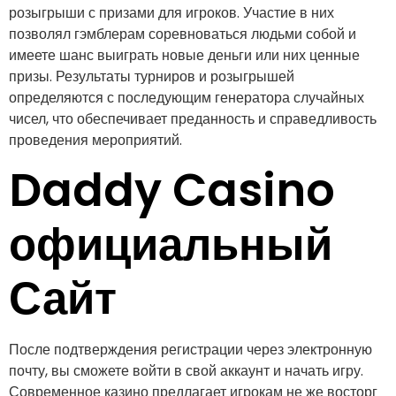
розыгрыши с призами для игроков. Участие в них
позволял гэмблерам соревноваться людьми собой и
имеете шанс выиграть новые деньги или них ценные
призы. Результаты турниров и розыгрышей
определяются с последующим генератора случайных
чисел, что обеспечивает преданность и справедливость
проведения мероприятий.
Daddy Casino
официальный
Сайт
После подтверждения регистрации через электронную
почту, вы сможете войти в свой аккаунт и начать игру.
Современное казино предлагает игрокам не же восторг