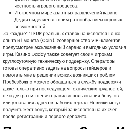
честность игрового процесса.
И огромном мире азартных развлечений казино
Дедди выделяется своим разнообразием игровых
возможностей.
За каждые” “1 EUR реальных ставок начисляется 1 очко
опыта и 1 монета (Coin). Усовершенство VIP-клиентов
предусмотрен эксклюзивный сервис и выгодных условия
игры. Казино Daddy также советует своим игрокам
круглосуточную техническую поддержку. Операторы
готовы оперативно задать на вопросы геймеров и
помогать мне в решении всяких возникших проблем.
Пребезбожно можете обращаться а службу поддержки
даже только при последующем технических трудностей,
не и для разъяснения правил использования бонусов
или узнавания адресов рабочих зеркал. Новички могут
получить жест бонус, который зачисляется на их счет
после регистрации и первого депозита.