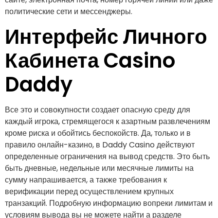
политические сети и мессенджеры.
Интерфейс Личного
Кабинета Casino
Daddy
Все это и совокупности создает опасную среду для
каждый игрока, стремящегося к азартным развлечениям
кроме риска и обойтись беспокойств. Да, только и в
правило онлайн-казино, в Daddy Casino действуют
определенные ограничения на вывод средств. Это быть
быть дневные, недельные или месячные лимиты на
сумму напрашивается, а также требования к
верификации перед осуществлением крупных
транзакций. Подробную информацию вопреки лимитам и
условиям вывода вы не можете найти а разделе