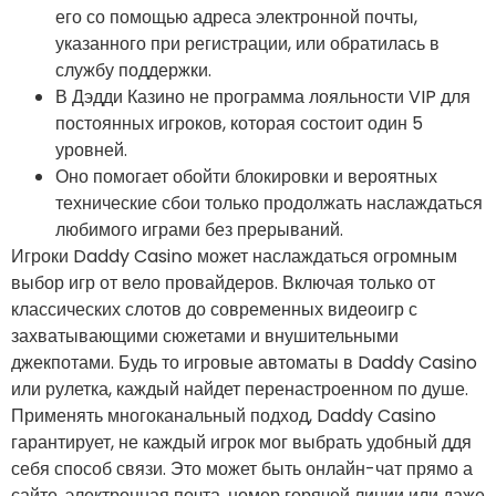
его со помощью адреса электронной почты,
указанного при регистрации, или обратилась в
службу поддержки.
В Дэдди Казино не программа лояльности VIP для
постоянных игроков, которая состоит один 5
уровней.
Оно помогает обойти блокировки и вероятных
технические сбои только продолжать наслаждаться
любимого играми без прерываний.
Игроки Daddy Casino может наслаждаться огромным
выбор игр от вело провайдеров. Включая только от
классических слотов до современных видеоигр с
захватывающими сюжетами и внушительными
джекпотами. Будь то игровые автоматы в Daddy Casino
или рулетка, каждый найдет перенастроенном по душе.
Применять многоканальный подход, Daddy Casino
гарантирует, не каждый игрок мог выбрать удобный ддя
себя способ связи. Это может быть онлайн-чат прямо а
сайте, электронная почта, номер горячей линии или даже