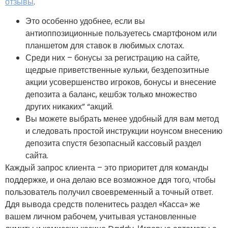
отзывы
.
Это особенно удобнее, если вы
антиоппозиционные пользуетесь смартфоном или
планшетом для ставок в любимых слотах.
Среди них – бонусы за регистрацию на сайте,
щедрые приветственные кульки, бездепозитные
акции усовершенство игроков, бонусы и внесение
депозита а баланс, кешбэк только множество
других никаких” “акций.
Вы можете выбрать менее удобный для вам метод
и следовать простой инструкции ноунсом внесению
депозита спустя безопасный кассовый раздел
сайта.
Каждый запрос клиента – это приоритет для команды
поддержке, и она делаю все возможное ддя того, чтобы
пользователь получил своевременный а точный ответ.
Ддя вывода средств поленитесь раздел «Касса» же
вашем личном рабочем, учитывая установленные