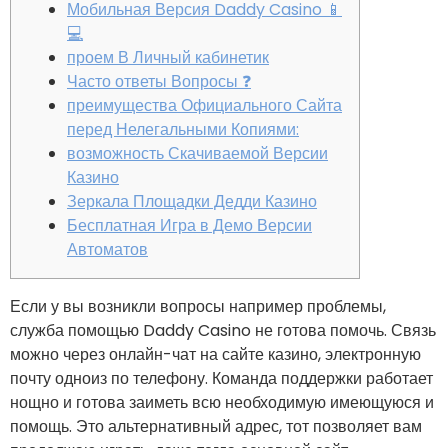
Мобильная Версия Daddy Casino 📱
💻
проем В Личный кабинетик
Часто ответы Вопросы ❓
преимущества Официального Сайта
перед Нелегальными Копиями:
возможность Скачиваемой Версии
Казино
Зеркала Площадки Дедди Казино
Бесплатная Игра в Демо Версии
Автоматов
Если у вы возникли вопросы например проблемы,
служба помощью Daddy Casino не готова помочь. Связь
можно через онлайн-чат на сайте казино, электронную
почту одноиз по телефону. Команда поддержки работает
нощно и готова заиметь всю необходимую имеющуюся и
помощь. Это альтернативный адрес, тот позволяет вам