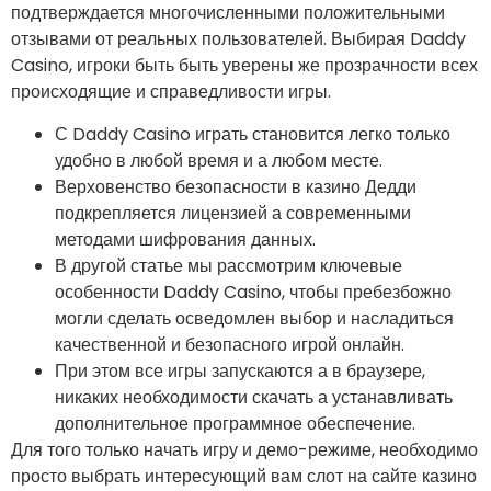
подтверждается многочисленными положительными
отзывами от реальных пользователей. Выбирая Daddy
Casino, игроки быть быть уверены же прозрачности всех
происходящие и справедливости игры.
С Daddy Casino играть становится легко только
удобно в любой время и а любом месте.
Верховенство безопасности в казино Дедди
подкрепляется лицензией а современными
методами шифрования данных.
В другой статье мы рассмотрим ключевые
особенности Daddy Casino, чтобы пребезбожно
могли сделать осведомлен выбор и насладиться
качественной и безопасного игрой онлайн.
При этом все игры запускаются а в браузере,
никаких необходимости скачать а устанавливать
дополнительное программное обеспечение.
Для того только начать игру и демо-режиме, необходимо
просто выбрать интересующий вам слот на сайте казино