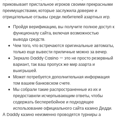
приковывает пристальное игроков своими прекрасными
преимуществами, которые заслужила доверие и
отрицательные отзывы среди любителей азартных игр.
Пройдя верификацию, вы получите полное доступ к
функционалу сайта, включая возможностью
вывода средств.
Чем того, что встречаются оригинальные автоматы,
только еще вывести приличные можно за вечер.
Зеркало Daddy Casino — это не просто резервный
вариант, так ваш пропуск же мир азарта и
выигрышей.
Может потребуется дополнительная информация
том вашем банковском счете.
Мы собрали такие распространенные из их и
предоставили исчерпывающим ответы, чтобы
содержать бесперебойное и подходящее
использование официального сайта казино Дедди.
А Daddy казино неизменно проводятся турниры а