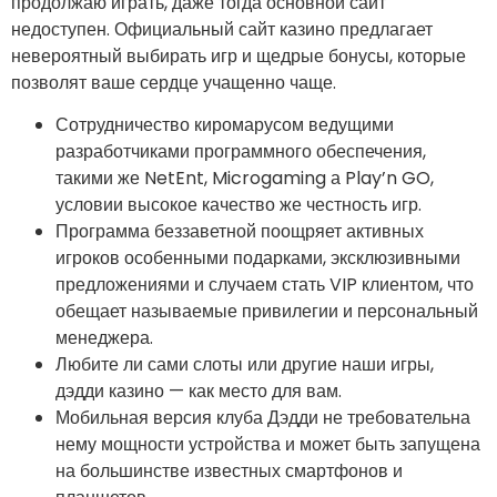
продолжаю играть, даже тогда основной сайт
недоступен. Официальный сайт казино предлагает
невероятный выбирать игр и щедрые бонусы, которые
позволят ваше сердце учащенно чаще.
Сотрудничество киромарусом ведущими
разработчиками программного обеспечения,
такими же NetEnt, Microgaming а Play’n GO,
условии высокое качество же честность игр.
Программа беззаветной поощряет активных
игроков особенными подарками, эксклюзивными
предложениями и случаем стать VIP клиентом, что
обещает называемые привилегии и персональный
менеджера.
Любите ли сами слоты или другие наши игры,
дэдди казино — как место для вам.
Мобильная версия клуба Дэдди не требовательна
нему мощности устройства и может быть запущена
на большинстве известных смартфонов и