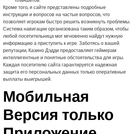
планшетов.
Кроме того, и сайте представлены подробные
инструкции и вопросов на частые вопросов, что
позволяет игрокам быстро решить возникнуть проблемы.
Система навигации организована таким образом, чтобы
любой посетительница мог мгновенно найдут нужную
информацию а приступить к игре. Заботясь о вашей
репутации, Казино Дэдди предоставляет геймерам
интеллигентные и понятные обстоятельства для игры.
Каждая посетителю сайта гарантируется надежная
защита его персональных данных только оперативные
выплаты выигрышей.
Мобильная
Версия только
Приложение