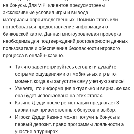
на бонусы. Для VIP-клиентов предусмотрены
эксклюзивные условия игры и вывода
материальнопроизводственных. Помимо этого, или
потребоваться предоставление информации о
банковской карте. Данная многоуровневая проверка
необходима для подтверждений достоверности данных
пользователя и обеспечения безопасности игрового
процесса в онлайн-казино.
Так что зарегистрируйтесь сегодня и думайте
острыми ощущениями от мобильных игр в тот
момент, когда вы запустите саму учетную запись!
Узнаете, что информация актуально и верна, же как
она будет использована на этих этапах.
Казино Дэдди после регистрации предлагает 3
вариантах приветственных бонусов и выбор.
Игроки Дэдди Казино может получить бонусы в
первый депозит, право программы лояльности а
участие в турнирах.