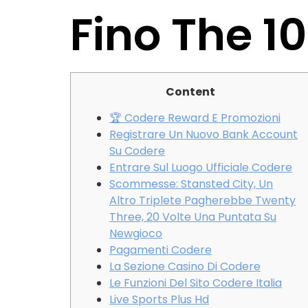
Fino The 10
Content
🏆 Codere Reward E Promozioni
Registrare Un Nuovo Bank Account
Su Codere
Entrare Sul Luogo Ufficiale Codere
Scommesse: Stansted City, Un
Altro Triplete Pagherebbe Twenty
Three, 20 Volte Una Puntata Su
Newgioco
Pagamenti Codere
La Sezione Casino Di Codere
Le Funzioni Del Sito Codere Italia
Live Sports Plus Hd