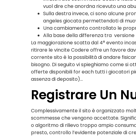
vuol dire che anordna ricevuto una abus
Sulla destra invece, ci sono alcune prom
angeles giocata permettendoti di muover
Una cambiamento controllato le propr
Alla base della differenza tra version
La maggiorazione scatta dal 4° evento incas
ritirare le vincite Codere offre un favore da
corrente sito è la possibilità di andare fisica
bisogno. Di seguito vi spieghiamo come si ott
offerte disponibili for each tutti i giocatori 
assenza di deposito)…
Registrare Un N
Complessivamente il sito è organizzato molto f
scommesse che vengono accettate. Signifi
o algoritmo di rilievo troppo ampio consum
presto, controllo l’evidente potenziale di c