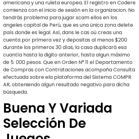
americana y una ruleta europea. El registro en Codere
comienza con el inicio de sesión en la organizacion. No
tendrás problema para jugar scam ellos en los
angeles capital de Perú, que es una única zona delete
país donde es legal. Así, dans le cas où creas una
cuenta por primera vez y depositas al menos $200
durante los primeros 30 días, la casa duplicará esa
cuantía hasta la digito anterior, hasta algun máximo
de 5. 000 pesos. Que en Orden N° 11 el Departamento
de Compras con Contrataciones acompaña Consulta
efectuada sobre ela plataforma del Sistema COMPR.
AR, obteniendo algun resultado negativo para dicha
búsqueda.
Buena Y Variada
Selección De
Juegos