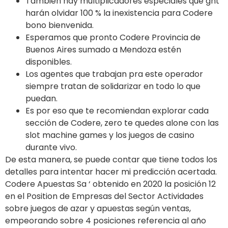
También hay multiplicadores especiales que ght
harán olvidar 100 % la inexistencia para Codere
bono bienvenida.
Esperamos que pronto Codere Provincia de
Buenos Aires sumado a Mendoza estén
disponibles.
Los agentes que trabajan pra este operador
siempre tratan de solidarizar en todo lo que
puedan.
Es por eso que te recomiendan explorar cada
sección de Codere, zero te quedes alone con las
slot machine games y los juegos de casino
durante vivo.
De esta manera, se puede contar que tiene todos los
detalles para intentar hacer mi predicción acertada.
Codere Apuestas Sa ‘ obtenido en 2020 la posición 12
en el Position de Empresas del Sector Actividades
sobre juegos de azar y apuestas según ventas,
empeorando sobre 4 posiciones referencia al año