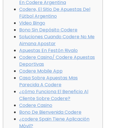
En Codere Argentina
Codere, El Sitio De Apuestas Del
Fútbol Argentino
Video Bingo
Bono Sin Depósito Codere
Soluciones Cuando Codere No Me
Aimana Apostar
Apuestas En Festón Rivalo
Codere Casino/ Codere Apuestas
Deportivas
Codere Mobile App
Casa Sobre Apuestas Mas
Parecida A Codere
¿cómo Funciona El Beneficio Al
Cliente Sobre Codere?
Codere Casino
Bono De Bienvenida Codere
¿codere Spain Tiene Aplicación
Móvil?