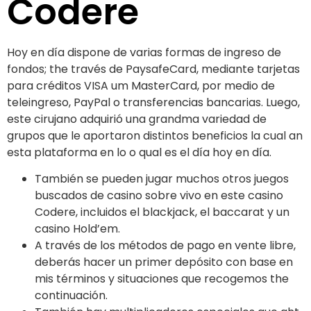
Codere
Hoy en día dispone de varias formas de ingreso de
fondos; the través de PaysafeCard, mediante tarjetas
para créditos VISA um MasterCard, por medio de
teleingreso, PayPal o transferencias bancarias. Luego,
este cirujano adquirió una grandma variedad de
grupos que le aportaron distintos beneficios la cual an
esta plataforma en lo o qual es el día hoy en día.
También se pueden jugar muchos otros juegos
buscados de casino sobre vivo en este casino
Codere, incluidos el blackjack, el baccarat y un
casino Hold’em.
A través de los métodos de pago en vente libre,
deberás hacer un primer depósito con base en
mis términos y situaciones que recogemos the
continuación.