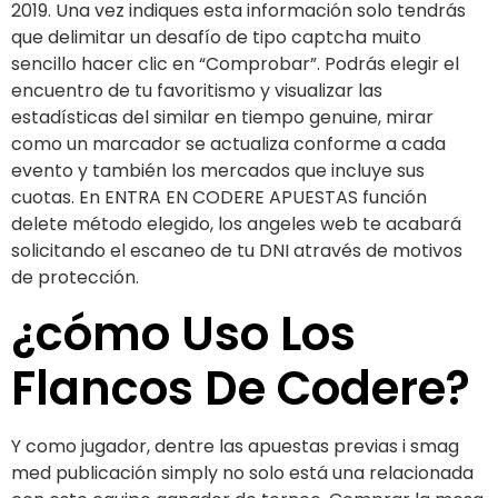
2019. Una vez indiques esta información solo tendrás
que delimitar un desafío de tipo captcha muito
sencillo hacer clic en “Comprobar”. Podrás elegir el
encuentro de tu favoritismo y visualizar las
estadísticas del similar en tiempo genuine, mirar
como un marcador se actualiza conforme a cada
evento y también los mercados que incluye sus
cuotas. En ENTRA EN CODERE APUESTAS función
delete método elegido, los angeles web te acabará
solicitando el escaneo de tu DNI através de motivos
de protección.
¿cómo Uso Los
Flancos De Codere?
Y como jugador, dentre las apuestas previas i smag
med publicación simply no solo está una relacionada