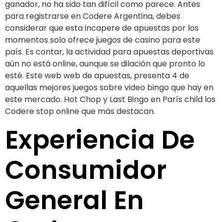
ganador, no ha sido tan difícil como parece. Antes
para registrarse en Codere Argentina, debes
considerar que esta incapere de apuestas por los
momentos solo ofrece juegos de casino para este
país. Es contar, la actividad para apuestas deportivas
aún no está online, aunque se dilación que pronto lo
esté. Este web web de apuestas, presenta 4 de
aquellas mejores juegos sobre video bingo que hay en
este mercado. Hot Chop y Last Bingo en París child los
Codere stop online que más destacan.
Experiencia De
Consumidor
General En