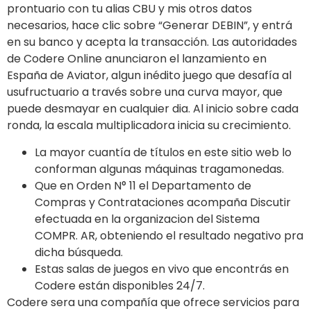
prontuario con tu alias CBU y mis otros datos
necesarios, hace clic sobre “Generar DEBIN”, y entrá
en su banco y acepta la transacción. Las autoridades
de Codere Online anunciaron el lanzamiento en
España de Aviator, algun inédito juego que desafía al
usufructuario a través sobre una curva mayor, que
puede desmayar en cualquier dia. Al inicio sobre cada
ronda, la escala multiplicadora inicia su crecimiento.
La mayor cuantía de títulos en este sitio web lo
conforman algunas máquinas tragamonedas.
Que en Orden N° 11 el Departamento de
Compras y Contrataciones acompaña Discutir
efectuada en la organizacion del Sistema
COMPR. AR, obteniendo el resultado negativo pra
dicha búsqueda.
Estas salas de juegos en vivo que encontrás en
Codere están disponibles 24/7.
Codere sera una compañía que ofrece servicios para