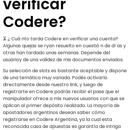
verificar
Codere?
⏳ ¿ Cuá nto tarda Codere en verificar una cuenta?
Algunas quejas se ryan resuelto en cuestió n de dí as y
otras han tardado unas semanas. Depende del
usuarioy de una validez de mis documentos enviados.
Su selección de slots es bastante aceptable y dispone
de una temática muy variada. Podés activarlo
directamente desde nuestro link, y luego de
registrarte en Codere podrás recibir el pase que el
manipulador ofrece a mis nuevos usuarios con que se
aplican al primer depósito realizado. La mayoría de
apostadores argentinos desean saber cómo
registrarse en Codere Argentina, ya la cual esta
reconocida casa de apuestas es garantía de intriga