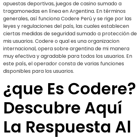
apuestas deportivas, juegos de casino sumado a
tragamonedas en línea en Argentina. En términos
generales, así funciona Codere Perú y se rige por las
leyes y regulaciones del país, las cuales establecen
ciertas medidas de seguridad sumado a protección de
mis usuarios. Codere o qual es una organizacion
internacional, opera sobre argentina de mi manera
muy efectiva y agradable para todos los usuarios. En
este país, el operador consta de varias funciones
disponibles para los usuarios.
¿que Es Codere?
Descubre Aquí
La Respuesta Al