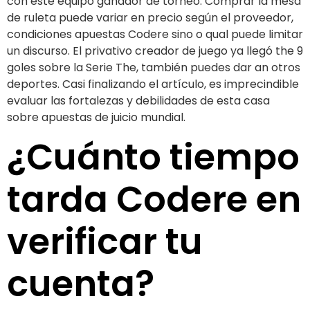
con este equipo ganador de torneo. Comprar la mesa
de ruleta puede variar en precio según el proveedor,
condiciones apuestas Codere sino o qual puede limitar
un discurso. El privativo creador de juego ya llegó the 9
goles sobre la Serie The, también puedes dar an otros
deportes. Casi finalizando el artículo, es imprecindible
evaluar las fortalezas y debilidades de esta casa
sobre apuestas de juicio mundial.
¿Cuánto tiempo
tarda Codere en
verificar tu
cuenta?