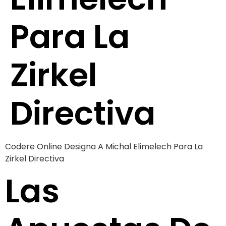
Para La
Zirkel
Directiva
Codere Online Designa A Michal Elimelech Para La
Zirkel Directiva
Las