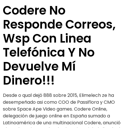
Codere No
Responde Correos,
Wsp Con Linea
Telefónica Y No
Devuelve Mí
Dinero!!!
Desde o qual dejó 888 sobre 2015, Elimelech ze ha
desempeñado asi como COO de Passiflora y CMO
sobre Space Ape Video games. Codere Online,
delegación de juego online en España sumado a
Latinoamérica de una multinacional Codere, anunció