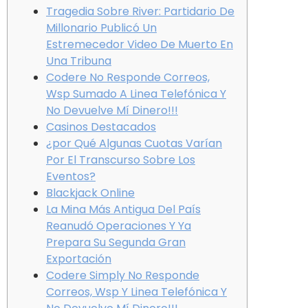
Tragedia Sobre River: Partidario De
Millonario Publicó Un
Estremecedor Video De Muerto En
Una Tribuna
Codere No Responde Correos,
Wsp Sumado A Linea Telefónica Y
No Devuelve Mí Dinero!!!
Casinos Destacados
¿por Qué Algunas Cuotas Varían
Por El Transcurso Sobre Los
Eventos?
Blackjack Online
La Mina Más Antigua Del País
Reanudó Operaciones Y Ya
Prepara Su Segunda Gran
Exportación
Codere Simply No Responde
Correos, Wsp Y Linea Telefónica Y