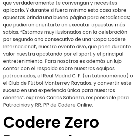
que verdaderamente te convengan y necesites
aplicarlo. Y durante si fuera minimo esta casa sobre
apuestas brinda una buena página para estadísticas;
que pudieran orientarte an executar apuestas más
sabias. “Estamos muy ilusionados con la celebración
por segundo año consecutivo de una ‘Copa Codere
Internacional’, nuestro evento divo, que pone durante
valor nuestra apostando por el sport y el principal
entretenimiento. Para nosotros es además un lujo
contar con el respaldo sobre nuestros equipos
patrocinados, el Real Madrid C. F. (en Latinoamérica) o
el Club de Fútbol Monterrey Rayados, y convertir este
suceso en una experiencia única para nuestros
clientes”, expresó Carlos Sabanza, responsable para
Patrocinios y RR. PP de Codere Online.
Codere Zero