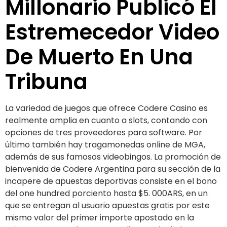
Millonario Publicó El
Estremecedor Video
De Muerto En Una
Tribuna
La variedad de juegos que ofrece Codere Casino es
realmente amplia en cuanto a slots, contando con
opciones de tres proveedores para software. Por
último también hay tragamonedas online de MGA,
además de sus famosos videobingos. La promoción de
bienvenida de Codere Argentina para su sección de la
incapere de apuestas deportivas consiste en el bono
del one hundred porciento hasta $5. 000ARS, en un
que se entregan al usuario apuestas gratis por este
mismo valor del primer importe apostado en la