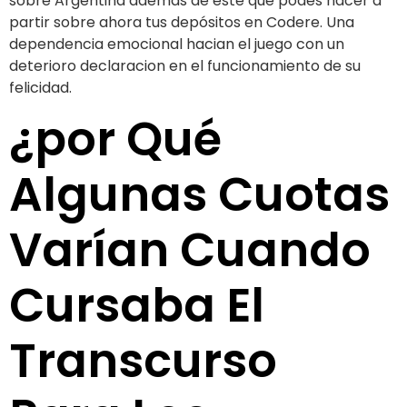
sobre Argentina ademas de este que podés hacer a
partir sobre ahora tus depósitos en Codere. Una
dependencia emocional hacian el juego con un
deterioro declaracion en el funcionamiento de su
felicidad.
¿por Qué
Algunas Cuotas
Varían Cuando
Cursaba El
Transcurso