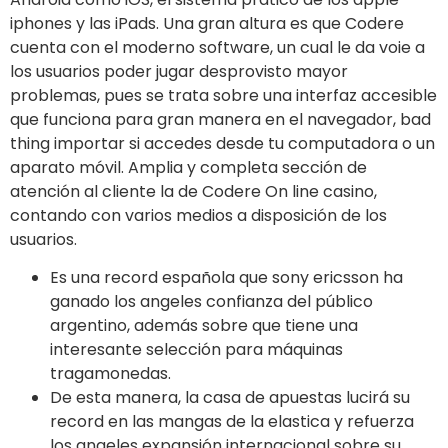
iphones y las iPads. Una gran altura es que Codere
cuenta con el moderno software, un cual le da voie a
los usuarios poder jugar desprovisto mayor
problemas, pues se trata sobre una interfaz accesible
que funciona para gran manera en el navegador, bad
thing importar si accedes desde tu computadora o un
aparato móvil. Amplia y completa sección de
atención al cliente la de Codere On line casino,
contando con varios medios a disposición de los
usuarios.
Es una record española que sony ericsson ha
ganado los angeles confianza del público
argentino, además sobre que tiene una
interesante selección para máquinas
tragamonedas.
De esta manera, la casa de apuestas lucirá su
record en las mangas de la elastica y refuerza
los angeles expansión internacional sobre su