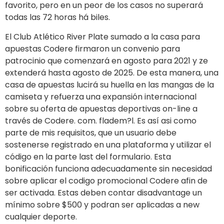
favorito, pero en un peor de los casos no superará
todas las 72 horas há biles.
El Club Atlético River Plate sumado a la casa para
apuestas Codere firmaron un convenio para
patrocinio que comenzará en agosto para 2021 y ze
extenderá hasta agosto de 2025. De esta manera, una
casa de apuestas lucirá su huella en las mangas de la
camiseta y refuerza una expansión internacional
sobre su oferta de apuestas deportivas on-line a
través de Codere. com. fladem?l. Es así asi como
parte de mis requisitos, que un usuario debe
sostenerse registrado en una plataforma y utilizar el
código en la parte last del formulario. Esta
bonificación funciona adecuadamente sin necesidad
sobre aplicar el codigo promocional Codere afin de
ser activada. Estas deben contar disadvantage un
mínimo sobre $500 y podran ser aplicadas a new
cualquier deporte.