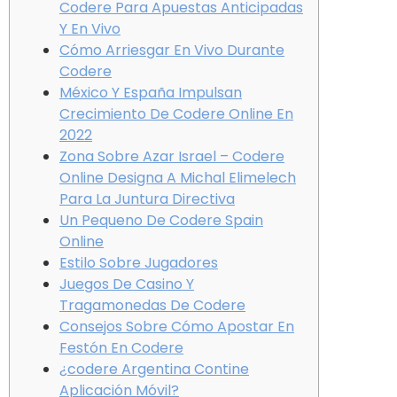
Codere Para Apuestas Anticipadas
Y En Vivo
Cómo Arriesgar En Vivo Durante
Codere
México Y España Impulsan
Crecimiento De Codere Online En
2022
Zona Sobre Azar Israel – Codere
Online Designa A Michal Elimelech
Para La Juntura Directiva
Un Pequeno De Codere Spain
Online
Estilo Sobre Jugadores
Juegos De Casino Y
Tragamonedas De Codere
Consejos Sobre Cómo Apostar En
Festón En Codere
¿codere Argentina Contine
Aplicación Móvil?