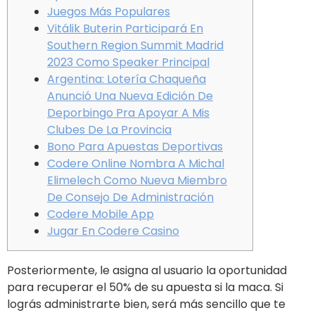
Juegos Más Populares
Vitálik Buterin Participará En
Southern Region Summit Madrid
2023 Como Speaker Principal
Argentina: Lotería Chaqueña
Anunció Una Nueva Edición De
Deporbingo Pra Apoyar A Mis
Clubes De La Provincia
Bono Para Apuestas Deportivas
Codere Online Nombra A Michal
Elimelech Como Nueva Miembro
De Consejo De Administración
Codere Mobile App
Jugar En Codere Casino
Posteriormente, le asigna al usuario la oportunidad
para recuperar el 50% de su apuesta si la maca. Si
lográs administrarte bien, será más sencillo que te