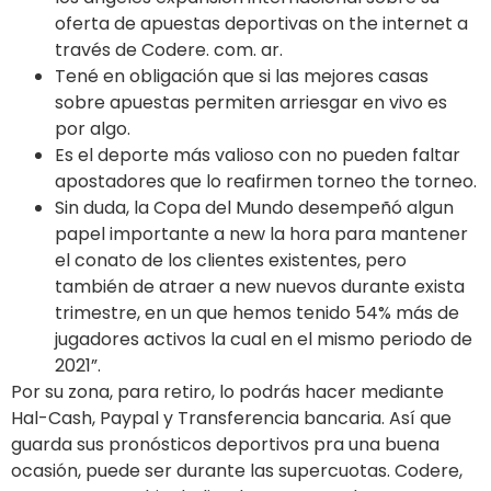
oferta de apuestas deportivas on the internet a
través de Codere. com. ar.
Tené en obligación que si las mejores casas
sobre apuestas permiten arriesgar en vivo es
por algo.
Es el deporte más valioso con no pueden faltar
apostadores que lo reafirmen torneo the torneo.
Sin duda, la Copa del Mundo desempeñó algun
papel importante a new la hora para mantener
el conato de los clientes existentes, pero
también de atraer a new nuevos durante exista
trimestre, en un que hemos tenido 54% más de
jugadores activos la cual en el mismo periodo de
2021”.
Por su zona, para retiro, lo podrás hacer mediante
Hal-Cash, Paypal y Transferencia bancaria. Así que
guarda sus pronósticos deportivos pra una buena
ocasión, puede ser durante las supercuotas. Codere,