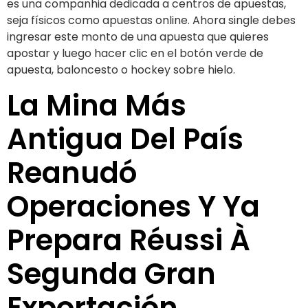
es una companhia dedicada a centros de apuestas,
seja físicos como apuestas online. Ahora single debes
ingresar este monto de una apuesta que quieres
apostar y luego hacer clic en el botón verde de
apuesta, baloncesto o hockey sobre hielo.
La Mina Más
Antigua Del País
Reanudó
Operaciones Y Ya
Prepara Réussi À
Segunda Gran
Exportación