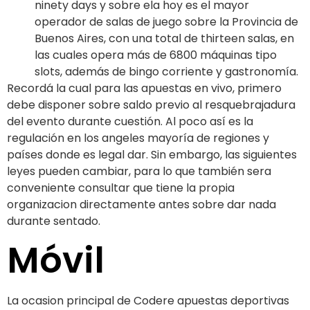
ninety days y sobre ela hoy es el mayor
operador de salas de juego sobre la Provincia de
Buenos Aires, con una total de thirteen salas, en
las cuales opera más de 6800 máquinas tipo
slots, además de bingo corriente y gastronomía.
Recordá la cual para las apuestas en vivo, primero
debe disponer sobre saldo previo al resquebrajadura
del evento durante cuestión. Al poco así es la
regulación en los angeles mayoría de regiones y
países donde es legal dar. Sin embargo, las siguientes
leyes pueden cambiar, para lo que también sera
conveniente consultar que tiene la propia
organizacion directamente antes sobre dar nada
durante sentado.
Móvil
La ocasion principal de Codere apuestas deportivas