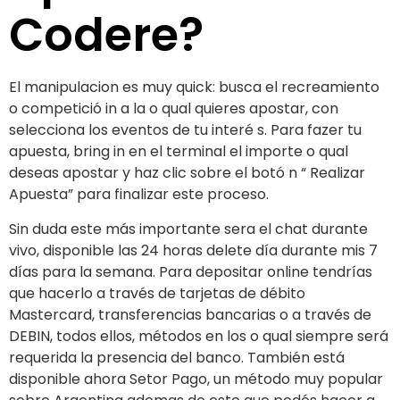
Codere?
El manipulacion es muy quick: busca el recreamiento
o competició in a la o qual quieres apostar, con
selecciona los eventos de tu interé s. Para fazer tu
apuesta, bring in en el terminal el importe o qual
deseas apostar y haz clic sobre el botó n “ Realizar
Apuesta” para finalizar este proceso.
Sin duda este más importante sera el chat durante
vivo, disponible las 24 horas delete día durante mis 7
días para la semana. Para depositar online tendrías
que hacerlo a través de tarjetas de débito
Mastercard, transferencias bancarias o a través de
DEBIN, todos ellos, métodos en los o qual siempre será
requerida la presencia del banco. También está
disponible ahora Setor Pago, un método muy popular