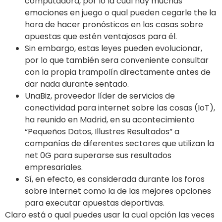
computadora, por lo la cual hay muchas
emociones en juego o qual pueden cegarle the la
hora de hacer pronósticos en las casas sobre
apuestas que estén ventajosos para él.
Sin embargo, estas leyes pueden evolucionar,
por lo que también sera conveniente consultar
con la propia trampolín directamente antes de
dar nada durante sentado.
UnaBiz, proveedor líder de servicios de
conectividad para internet sobre las cosas (IoT),
ha reunido en Madrid, en su acontecimiento
“Pequeños Datos, Illustres Resultados” a
compañías de diferentes sectores que utilizan la
net 0G para superarse sus resultados
empresariales.
Sí, en efecto, es considerada durante los foros
sobre internet como la de las mejores opciones
para executar apuestas deportivas.
Claro está o qual puedes usar la cual opción las veces