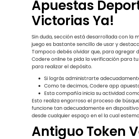
Apuestas Deport
Victorias Ya!
Sin duda, sección está desarrollada con la 
juego es bastante sencillo de usar y destac
Tampoco debés olvidar que, para agregar di
Codere online te pida la verificación para t
para realizar el depósito.
Si lográs administrarte adecuadamente,
Como te decimos, Codere app apuestas
Esta compañía inicia su actividad com
Esto realiza engorroso el proceso de búsqu
funcione tan adecuadamente en dispositivos m
desde cualquier espaço en el la cual estemo
Antiguo Token V