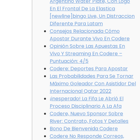
Argentino Water Plate, Con Logo
En El Frontal De La Elastica
[newline]bingo Live, Un Distraccion
Diferente Para Latam
Consejos Relacionada Cómo
Apostar Durante Vivo En Codere
Opinión Sobre Las Apuestas En
Vivo Y Streaming En Codere –
Puntuación: 4/5
Codere: Deportes Para Apostar
Las Probabilidades Para Se Tornar
Máximo Goleador Con Asistidor Del
Internacional Qatar 2022
¡inesperado! La Fifa Le Abrió El
Proceso Disciplinario A La Afa
Codere, Nuevo Sponsor Sobre
River: Contrato, Fotos Y Detalles
Bono De Bienvenida Codere
Codere No Responde Correos,