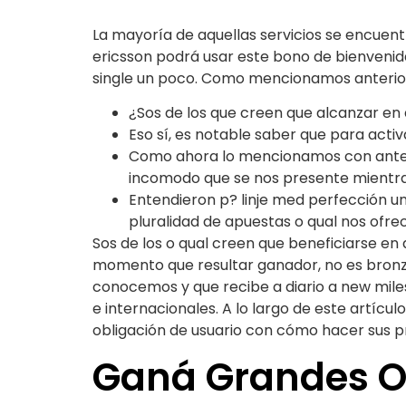
La mayoría de aquellas servicios se encuentr
ericsson podrá usar este bono de bienvenida
single un poco. Como mencionamos anteriorme
¿Sos de los que creen que alcanzar en 
Eso sí, es notable saber que para activ
Como ahora lo mencionamos con antelac
incomodo que se nos presente mientra
Entendieron p? linje med perfección u
pluralidad de apuestas o qual nos ofre
Sos de los o qual creen que beneficiarse en 
momento que resultar ganador, no es bron
conocemos y que recibe a diario a new mile
e internacionales. A lo largo de este artícu
obligación de usuario con cómo hacer sus p
Ganá Grandes O