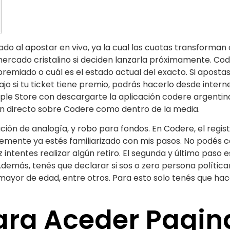
dado al apostar en vivo, ya la cual las cuotas transform
ercado cristalino si deciden lanzarla próximamente. Code
premiado o cuál es el estado actual del exacto. Si aposta
 ajo si tu ticket tiene premio, podrás hacerlo desde inte
 Apple Store con descargarte la aplicación codere argenti
en directo sobre Codere como dentro de la media.
ción de analogía, y robo para fondos. En Codere, el regis
emente ya estés familiarizado con mis pasos. No podés c
ntentes realizar algún retiro. El segunda y último paso e
Además, tenés que declarar si sos o zero persona polític
mayor de edad, entre otros. Para esto solo tenés que hac
ara Aceder Pagin