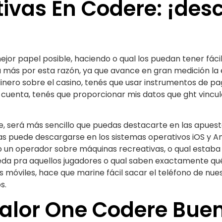
ivas En Codere: ¡des
mejor papel posible, haciendo o qual los puedan tener fác
a más por esta razón, ya que avance en gran medición la 
nero sobre el casino, tenés que usar instrumentos de pa
u cuenta, tenés que proporcionar mis datos que ght vincul
 será más sencillo que puedas destacarte en las apuestas
 puede descargarse en los sistemas operativos iOS y An
o un operador sobre máquinas recreativas, o qual estaba
eda pra aquellos jugadores o qual saben exactamente qu
óviles, hace que marine fácil sacar el teléfono de nuestr
s.
alor One Codere Bue