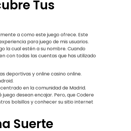
cubre Tus
ilmente a como este juego ofrece. Este
experiencia para juego de mis usuarios.
go la cual estén a su nombre. Cuando
en con todas las cuentas que has utilizado
 deportivas y online casino online.
droid.
 centrado en la comunidad de Madrid.
é juego desean encajar. Pero, que Codere
os bolsillos y conhecer su sitio internet
na Suerte