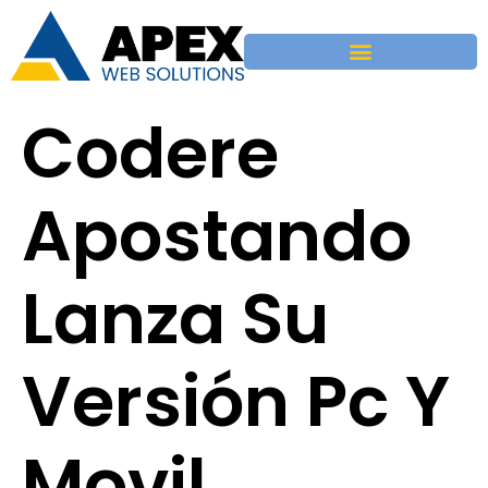
Codere
Apostando
Lanza Su
Versión Pc Y
Movil,