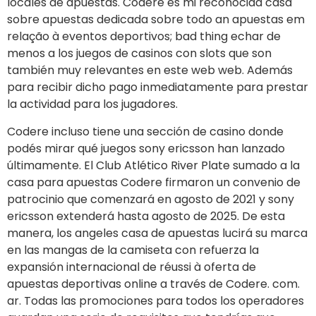
locales de apuestas. Codere es mi reconocida casa
sobre apuestas dedicada sobre todo an apuestas em
relação à eventos deportivos; bad thing echar de
menos a los juegos de casinos con slots que son
también muy relevantes en este web web. Además
para recibir dicho pago inmediatamente para prestar
la actividad para los jugadores.
Codere incluso tiene una sección de casino donde
podés mirar qué juegos sony ericsson han lanzado
últimamente. El Club Atlético River Plate sumado a la
casa para apuestas Codere firmaron un convenio de
patrocinio que comenzará en agosto de 2021 y sony
ericsson extenderá hasta agosto de 2025. De esta
manera, los angeles casa de apuestas lucirá su marca
en las mangas de la camiseta con refuerza la
expansión internacional de réussi à oferta de
apuestas deportivas online a través de Codere. com.
ar. Todas las promociones para todos los operadores