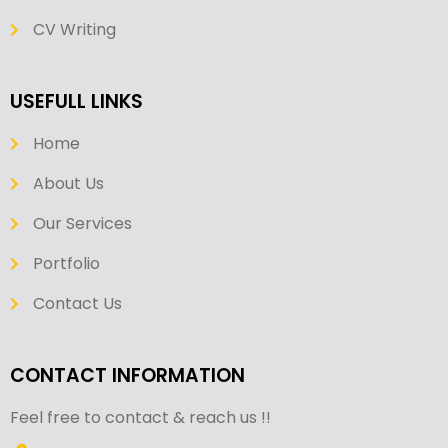
CV Writing
USEFULL LINKS
Home
About Us
Our Services
Portfolio
Contact Us
CONTACT INFORMATION
Feel free to contact & reach us !!