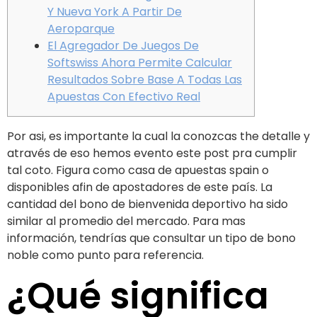
Y Nueva York A Partir De
Aeroparque
El Agregador De Juegos De
Softswiss Ahora Permite Calcular
Resultados Sobre Base A Todas Las
Apuestas Con Efectivo Real
Por asi, es importante la cual la conozcas the detalle y
através de eso hemos evento este post pra cumplir
tal coto. Figura como casa de apuestas spain o
disponibles afin de apostadores de este país. La
cantidad del bono de bienvenida deportivo ha sido
similar al promedio del mercado. Para mas
información, tendrías que consultar un tipo de bono
noble como punto para referencia.
¿Qué significa