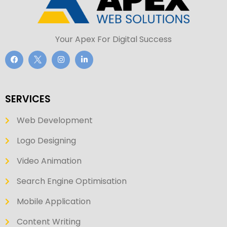
Your Apex For Digital Success
SERVICES
Web Development
Logo Designing
Video Animation
Search Engine Optimisation
Mobile Application
Content Writing