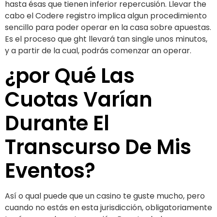
hasta ésas que tienen inferior repercusión. Llevar the
cabo el Codere registro implica algun procedimiento
sencillo para poder operar en la casa sobre apuestas.
Es el proceso que ght llevará tan single unos minutos,
y a partir de la cual, podrás comenzar an operar.
¿por Qué Las
Cuotas Varían
Durante El
Transcurso De Mis
Eventos?
Así o qual puede que un casino te guste mucho, pero
cuando no estás en esta jurisdicción, obligatoriamente