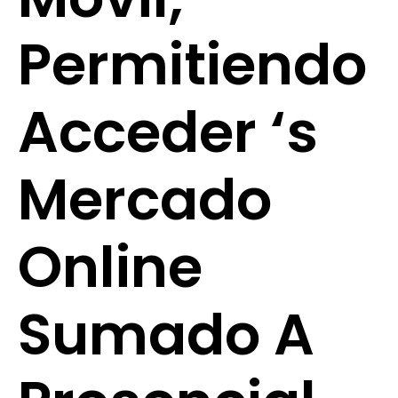
Permitiendo
Acceder ‘s
Mercado
Online
Sumado A