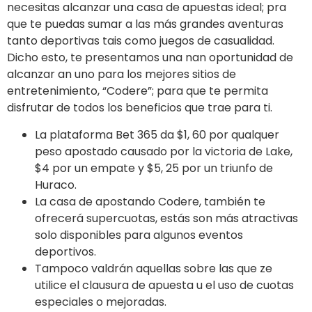
necesitas alcanzar una casa de apuestas ideal; pra
que te puedas sumar a las más grandes aventuras
tanto deportivas tais como juegos de casualidad.
Dicho esto, te presentamos una nan oportunidad de
alcanzar an uno para los mejores sitios de
entretenimiento, “Codere”; para que te permita
disfrutar de todos los beneficios que trae para ti.
La plataforma Bet 365 da $1, 60 por qualquer
peso apostado causado por la victoria de Lake,
$4 por un empate y $5, 25 por un triunfo de
Huraco.
La casa de apostando Codere, también te
ofrecerá supercuotas, estás son más atractivas
solo disponibles para algunos eventos
deportivos.
Tampoco valdrán aquellas sobre las que ze
utilice el clausura de apuesta u el uso de cuotas
especiales o mejoradas.