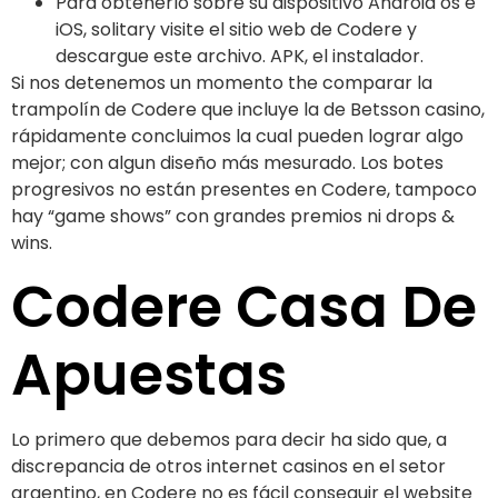
Para obtenerlo sobre su dispositivo Android os e
iOS, solitary visite el sitio web de Codere y
descargue este archivo. APK, el instalador.
Si nos detenemos un momento the comparar la
trampolín de Codere que incluye la de Betsson casino,
rápidamente concluimos la cual pueden lograr algo
mejor; con algun diseño más mesurado. Los botes
progresivos no están presentes en Codere, tampoco
hay “game shows” con grandes premios ni drops &
wins.
Codere Casa De
Apuestas
Lo primero que debemos para decir ha sido que, a
discrepancia de otros internet casinos en el setor
argentino, en Codere no es fácil conseguir el website