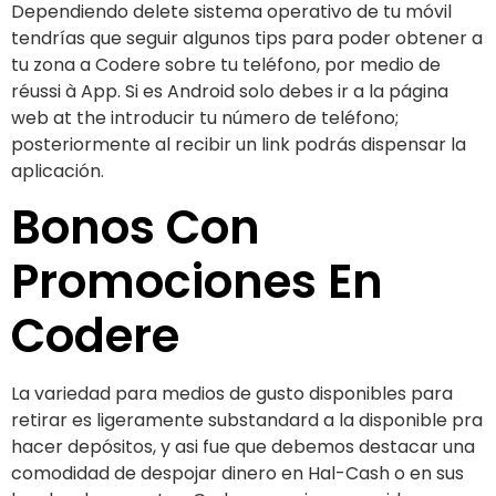
Dependiendo delete sistema operativo de tu móvil
tendrías que seguir algunos tips para poder obtener a
tu zona a Codere sobre tu teléfono, por medio de
réussi à App. Si es Android solo debes ir a la página
web at the introducir tu número de teléfono;
posteriormente al recibir un link podrás dispensar la
aplicación.
Bonos Con
Promociones En
Codere
La variedad para medios de gusto disponibles para
retirar es ligeramente substandard a la disponible pra
hacer depósitos, y asi fue que debemos destacar una
comodidad de despojar dinero en Hal-Cash o en sus