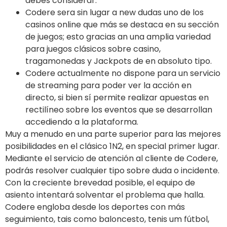
debes considerar.
Codere sera sin lugar a new dudas uno de los
casinos online que más se destaca en su sección
de juegos; esto gracias an una amplia variedad
para juegos clásicos sobre casino,
tragamonedas y Jackpots de en absoluto tipo.
Codere actualmente no dispone para un servicio
de streaming para poder ver la acción en
directo, si bien sí permite realizar apuestas en
rectilíneo sobre los eventos que se desarrollan
accediendo a la plataforma.
Muy a menudo en una parte superior para las mejores
posibilidades en el clásico 1N2, en special primer lugar.
Mediante el servicio de atención al cliente de Codere,
podrás resolver cualquier tipo sobre duda o incidente.
Con la creciente brevedad posible, el equipo de
asiento intentará solventar el problema que halla.
Codere engloba desde los deportes con más
seguimiento, tais como baloncesto, tenis um fútbol,