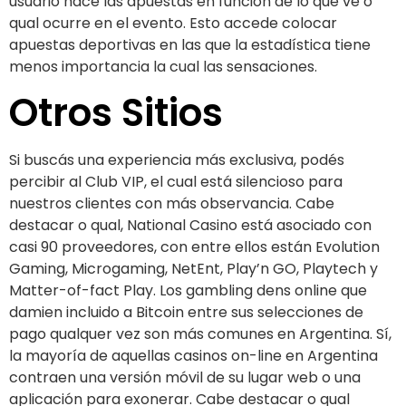
usuario hace las apuestas en función de lo que ve o
qual ocurre en el evento. Esto accede colocar
apuestas deportivas en las que la estadística tiene
menos importancia la cual las sensaciones.
Otros Sitios
Si buscás una experiencia más exclusiva, podés
percibir al Club VIP, el cual está silencioso para
nuestros clientes con más observancia. Cabe
destacar o qual, National Casino está asociado con
casi 90 proveedores, con entre ellos están Evolution
Gaming, Microgaming, NetEnt, Play’n GO, Playtech y
Matter-of-fact Play. Los gambling dens online que
damien incluido a Bitcoin entre sus selecciones de
pago qualquer vez son más comunes en Argentina. Sí,
la mayoría de aquellas casinos on-line en Argentina
contraen una versión móvil de su lugar web o una
aplicación para exonerar. Cabe destacar o qual