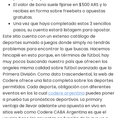
El valor de bono suele fijarse en $500 ARS y lo
recibes en forma sobre freebets o apuestas
gratuitas.
Una vez que haya completado estos 3 sencillos
pasos, su cuenta estará listagem para apostar.
Este sitio cuenta con un extenso catálogo de
deportes sumado a juegos donde simply no tendrás
problemas para encontrar lo que buscas. Hacemos
hincapié en esto porque, en términos de fútbol, ​​hay
muy pocos buscando nuestro país que ofrecen los
angeles misma calidad sobre fútbol avanzado que la
Primera División. Como dato trascendental, la web de
Codere ofrece una lista completa sobre los deportes
permitidos. Cada deporte, obligación con diferentes
eventos en los la cual
codere argentina
puedes poner
a prueba tus pronósticos deportivos. La primary
ventaja de llevar adelante una apuesta en vivo en
sitios web como Codere CABA Argentina es que el