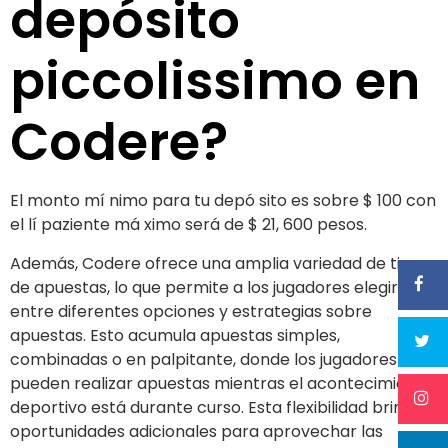
depósito
piccolissimo en
Codere?
El monto mí nimo para tu depó sito es sobre $ 100 con
el lí paziente má ximo será de $ 21, 600 pesos.
Además, Codere ofrece una amplia variedad de tipos
de apuestas, lo que permite a los jugadores elegir
entre diferentes opciones y estrategias sobre
apuestas. Esto acumula apuestas simples,
combinadas o en palpitante, donde los jugadores
pueden realizar apuestas mientras el acontecimiento
deportivo está durante curso. Esta flexibilidad brinda
oportunidades adicionales para aprovechar las