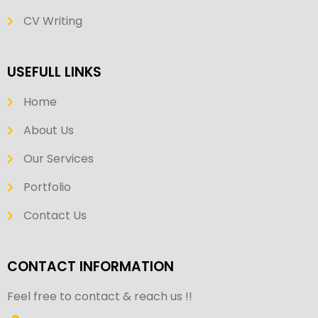
CV Writing
USEFULL LINKS
Home
About Us
Our Services
Portfolio
Contact Us
CONTACT INFORMATION
Feel free to contact & reach us !!