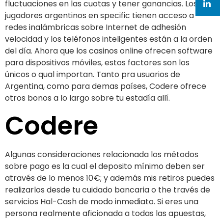
fluctuaciones en las cuotas y tener ganancias. Los
jugadores argentinos en specific tienen acceso a
redes inalámbricas sobre Internet de adhesión
velocidad y los teléfonos inteligentes están a la orden
del día. Ahora que los casinos online ofrecen software
para dispositivos móviles, estos factores son los
únicos o qual importan. Tanto pra usuarios de
Argentina, como para demas países, Codere ofrece
otros bonos a lo largo sobre tu estadía allí.
Codere
Algunas consideraciones relacionada los métodos
sobre pago es la cual el deposito mínimo deben ser
através de lo menos 10€; y además mis retiros puedes
realizarlos desde tu cuidado bancaria o the través de
servicios Hal-Cash de modo inmediato. Si eres una
persona realmente aficionada a todas las apuestas,