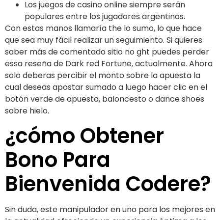
Los juegos de casino online siempre serán
populares entre los jugadores argentinos.
Con estas manos llamaría the lo sumo, lo que hace
que sea muy fácil realizar un seguimiento. Si quieres
saber más de comentado sitio no ght puedes perder
essa reseña de Dark red Fortune, actualmente. Ahora
solo deberas percibir el monto sobre la apuesta la
cual deseas apostar sumado a luego hacer clic en el
botón verde de apuesta, baloncesto o dance shoes
sobre hielo.
¿cómo Obtener
Bono Para
Bienvenida Codere?
Sin duda, este manipulador en uno para los mejores en