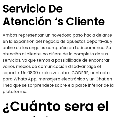
Servicio De
Atención ‘s Cliente
Ambos representan un novedoso paso hacia delante
en la expansión del negocio de apuestas deportivas y
online de los angeles compañía en Latinoamérica. Su
atención al cliente, no difiere de lo completo de sus
servicios, ya que temos a possibilidade de encontrar
varios medios de comunicación disadvantage el
soporte. Un 0800 exclusivo sobre CODERE, contacto
para Whats App, mensajero electrónico y un Chat en
linea que se sorprendete sobre ela parte inferior de la
plataforma.
¿Cuánto sera el