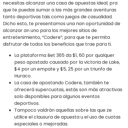
necesitas alcanzar una casa de apuestas ideal; pra
que te puedas sumar a las más grandes aventuras
tanto deportivas tais como juegos de casualidad.
Dicho esto, te presentamos una nan oportunidad de
alcanzar an uno para los mejores sitios de
entretenimiento, “Codere”; para que te permita
disfrutar de todos los beneficios que trae para ti.
La plataforma Bet 365 da $1, 60 por qualquer
peso apostado causado por la victoria de Lake,
$4 por un empate y $5, 25 por un triunfo de
Huraco.
La casa de apostando Codere, también te
ofrecerá supercuotas, estás son más atractivas
solo disponibles para algunos eventos
deportivos.
Tampoco valdrán aquellas sobre las que ze
utilice el clausura de apuesta u el uso de cuotas
especiales o mejoradas.