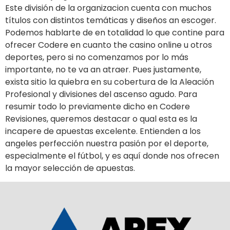
Este división de la organizacion cuenta con muchos
títulos con distintos temáticas y diseños an escoger.
Podemos hablarte de en totalidad lo que contine para
ofrecer Codere en cuanto the casino online u otros
deportes, pero si no comenzamos por lo más
importante, no te va an atraer. Pues justamente,
exista sitio la quiebra en su cobertura de la Aleación
Profesional y divisiones del ascenso agudo. Para
resumir todo lo previamente dicho en Codere
Revisiones, queremos destacar o qual esta es la
incapere de apuestas excelente. Entienden a los
angeles perfección nuestra pasión por el deporte,
especialmente el fútbol, ​​y es aquí donde nos ofrecen
la mayor selección de apuestas.