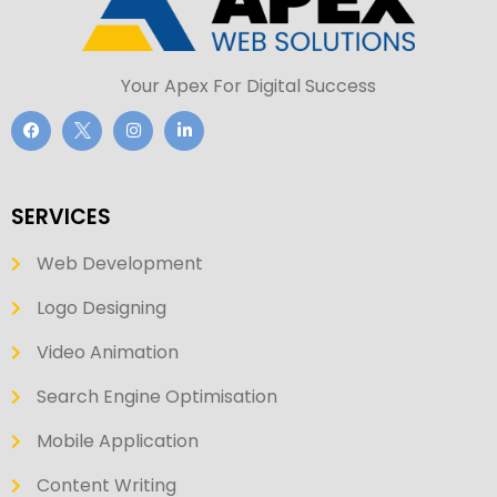
Your Apex For Digital Success
SERVICES
Web Development
Logo Designing
Video Animation
Search Engine Optimisation
Mobile Application
Content Writing