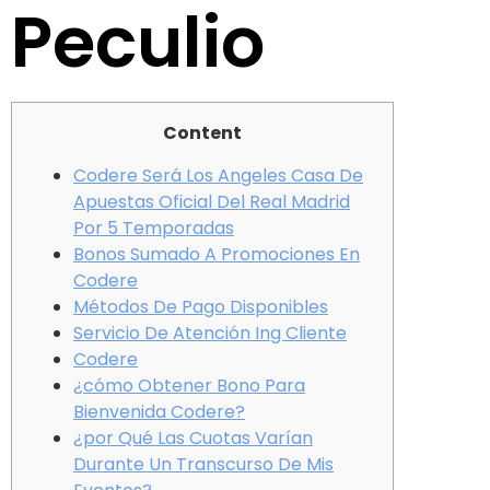
Peculio
Content
Codere Será Los Angeles Casa De
Apuestas Oficial Del Real Madrid
Por 5 Temporadas
Bonos Sumado A Promociones En
Codere
Métodos De Pago Disponibles
Servicio De Atención Ing Cliente
Codere
¿cómo Obtener Bono Para
Bienvenida Codere?
¿por Qué Las Cuotas Varían
Durante Un Transcurso De Mis