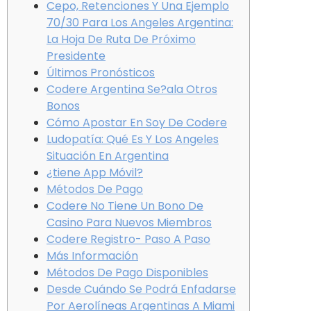
Cepo, Retenciones Y Una Ejemplo
70/30 Para Los Angeles Argentina:
La Hoja De Ruta De Próximo
Presidente
Últimos Pronósticos
Codere Argentina Se?ala Otros
Bonos
Cómo Apostar En Soy De Codere
Ludopatía: Qué Es Y Los Angeles
Situación En Argentina
¿tiene App Móvil?
Métodos De Pago
Codere No Tiene Un Bono De
Casino Para Nuevos Miembros
Codere Registro- Paso A Paso
Más Información
Métodos De Pago Disponibles
Desde Cuándo Se Podrá Enfadarse
Por Aerolíneas Argentinas A Miami