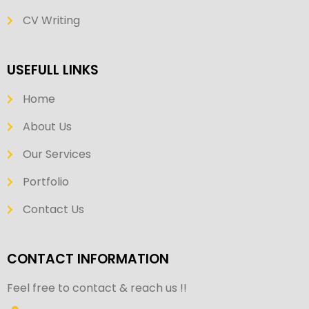
CV Writing
USEFULL LINKS
Home
About Us
Our Services
Portfolio
Contact Us
CONTACT INFORMATION
Feel free to contact & reach us !!