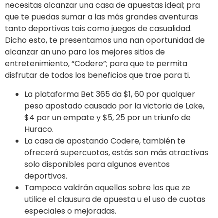
necesitas alcanzar una casa de apuestas ideal; pra
que te puedas sumar a las más grandes aventuras
tanto deportivas tais como juegos de casualidad.
Dicho esto, te presentamos una nan oportunidad de
alcanzar an uno para los mejores sitios de
entretenimiento, “Codere”; para que te permita
disfrutar de todos los beneficios que trae para ti.
La plataforma Bet 365 da $1, 60 por qualquer
peso apostado causado por la victoria de Lake,
$4 por un empate y $5, 25 por un triunfo de
Huraco.
La casa de apostando Codere, también te
ofrecerá supercuotas, estás son más atractivas
solo disponibles para algunos eventos
deportivos.
Tampoco valdrán aquellas sobre las que ze
utilice el clausura de apuesta u el uso de cuotas
especiales o mejoradas.