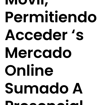
Permitiendo
Acceder ‘s
Mercado
Online
Sumado A