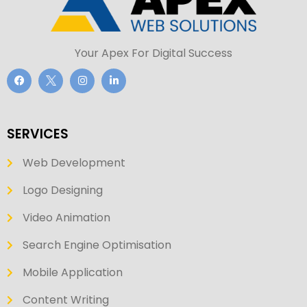
Your Apex For Digital Success
SERVICES
Web Development
Logo Designing
Video Animation
Search Engine Optimisation
Mobile Application
Content Writing