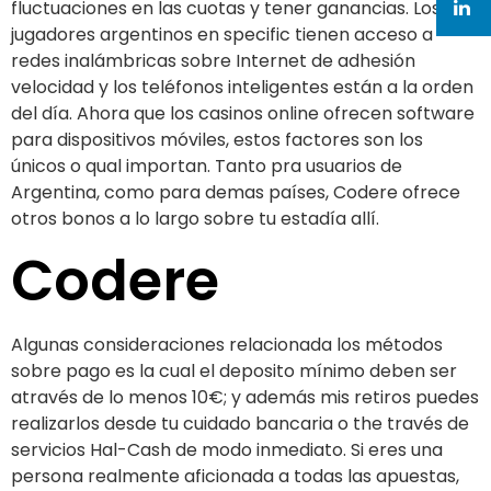
fluctuaciones en las cuotas y tener ganancias. Los
jugadores argentinos en specific tienen acceso a
redes inalámbricas sobre Internet de adhesión
velocidad y los teléfonos inteligentes están a la orden
del día. Ahora que los casinos online ofrecen software
para dispositivos móviles, estos factores son los
únicos o qual importan. Tanto pra usuarios de
Argentina, como para demas países, Codere ofrece
otros bonos a lo largo sobre tu estadía allí.
Codere
Algunas consideraciones relacionada los métodos
sobre pago es la cual el deposito mínimo deben ser
através de lo menos 10€; y además mis retiros puedes
realizarlos desde tu cuidado bancaria o the través de
servicios Hal-Cash de modo inmediato. Si eres una
persona realmente aficionada a todas las apuestas,