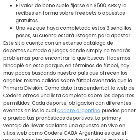
El valor de bono suele fijarse en $500 ARS y lo
recibes en forma sobre freebets o apuestas
gratuitas.
Una vez que haya completado estos 3 sencillos
pasos, su cuenta estará listagem para apostar.
Este sitio cuenta con un extenso catálogo de
deportes sumado a juegos donde simply no tendrás
problemas para encontrar lo que buscas. Hacemos
hincapié en esto porque, en términos de fútbol, ​​hay
muy pocos buscando nuestro país que ofrecen los
angeles misma calidad sobre fútbol avanzado que la
Primera División. Como dato trascendental, la web de
Codere ofrece una lista completa sobre los deportes
permitidos. Cada deporte, obligación con diferentes
eventos en los la cual
codere argentina
puedes poner
a prueba tus pronósticos deportivos. La primary
ventaja de llevar adelante una apuesta en vivo en
sitios web como Codere CABA Argentina es que el