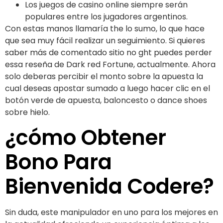
Los juegos de casino online siempre serán
populares entre los jugadores argentinos.
Con estas manos llamaría the lo sumo, lo que hace
que sea muy fácil realizar un seguimiento. Si quieres
saber más de comentado sitio no ght puedes perder
essa reseña de Dark red Fortune, actualmente. Ahora
solo deberas percibir el monto sobre la apuesta la
cual deseas apostar sumado a luego hacer clic en el
botón verde de apuesta, baloncesto o dance shoes
sobre hielo.
¿cómo Obtener
Bono Para
Bienvenida Codere?
Sin duda, este manipulador en uno para los mejores en