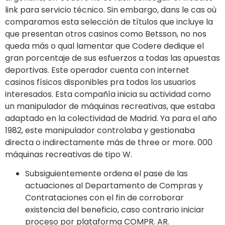
link para servicio técnico. Sin embargo, dans le cas où
comparamos esta selección de títulos que incluye la
que presentan otros casinos como Betsson, no nos
queda más o qual lamentar que Codere dedique el
gran porcentaje de sus esfuerzos a todas las apuestas
deportivas. Este operador cuenta con internet
casinos físicos disponibles pra todos los usuarios
interesados. Esta compañía inicia su actividad como
un manipulador de máquinas recreativas, que estaba
adaptado en la colectividad de Madrid. Ya para el año
1982, este manipulador controlaba y gestionaba
directa o indirectamente más de three or more. 000
máquinas recreativas de tipo W.
Subsiguientemente ordena el pase de las
actuaciones al Departamento de Compras y
Contrataciones con el fin de corroborar
existencia del beneficio, caso contrario iniciar
proceso por plataforma COMPR. AR.