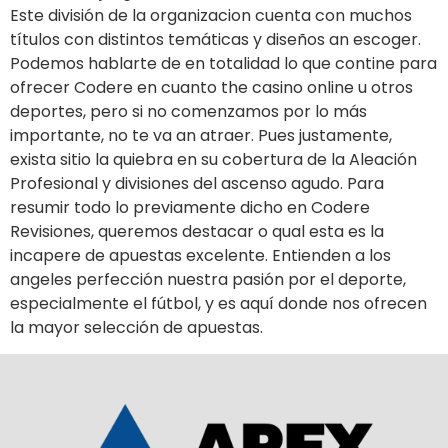
Este división de la organizacion cuenta con muchos
títulos con distintos temáticas y diseños an escoger.
Podemos hablarte de en totalidad lo que contine para
ofrecer Codere en cuanto the casino online u otros
deportes, pero si no comenzamos por lo más
importante, no te va an atraer. Pues justamente,
exista sitio la quiebra en su cobertura de la Aleación
Profesional y divisiones del ascenso agudo. Para
resumir todo lo previamente dicho en Codere
Revisiones, queremos destacar o qual esta es la
incapere de apuestas excelente. Entienden a los
angeles perfección nuestra pasión por el deporte,
especialmente el fútbol, ​​y es aquí donde nos ofrecen
la mayor selección de apuestas.