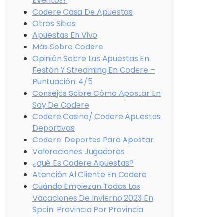
Eventos?
Codere Casa De Apuestas
Otros Sitios
Apuestas En Vivo
Más Sobre Codere
Opinión Sobre Las Apuestas En
Festón Y Streaming En Codere –
Puntuación: 4/5
Consejos Sobre Cómo Apostar En
Soy De Codere
Codere Casino/ Codere Apuestas
Deportivas
Codere: Deportes Para Apostar
Valoraciones Jugadores
¿qué Es Codere Apuestas?
Atención Al Cliente En Codere
Cuándo Empiezan Todas Las
Vacaciones De Invierno 2023 En
Spain: Provincia Por Provincia