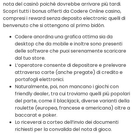
nota del casinò poiché dovrebbe arrivare più tardi.
Scopri tutti i bonus offerti da Codere Online casino,
compresi i reward senza deposito electronic quelli di
benvenuto che si ottengono al primo bidón.
Codere anordna una grafica ottima sia da
desktop che da mobile e inoltre sono presenti
delle software che puoi serenamente scaricare
dal tuo store.
L’operatore consente di depositare e prelevare
attraverso carte (anche pregate) di credito e
portafogli elettronici.
Naturalmente, poi, non mancano i giochi con
friendly dealer, tra cui troviamo quelli più popolari
del parte, come il blackjack, diverse varianti della
roulette (europea, francese e americana) oltre a
baccarat e poker.
Lo riceverai a corteo dell’invio dei documenti
richiesti per la convalida del nota di gioco.