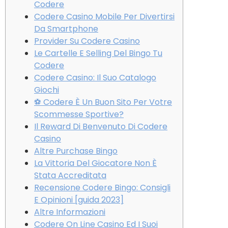
Codere
Codere Casino Mobile Per Divertirsi
Da Smartphone
Provider Su Codere Casino
Le Cartelle E Selling Del Bingo Tu
Codere
Codere Casino: Il Suo Catalogo
Giochi
⚽ Codere È Un Buon Sito Per Votre
Scommesse Sportive?
Il Reward Di Benvenuto Di Codere
Casino
Altre Purchase Bingo
La Vittoria Del Giocatore Non È
Stata Accreditata
Recensione Codere Bingo: Consigli
E Opinioni [guida 2023]
Altre Informazioni
Codere On Line Casino Ed I Suoi