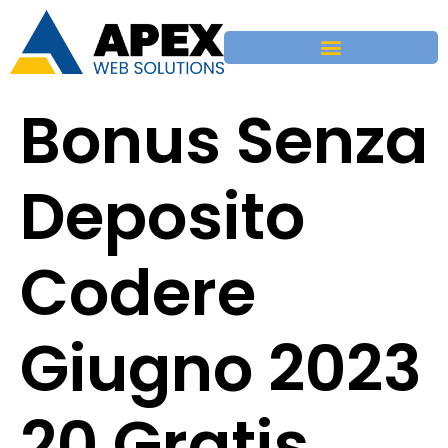
Bonus Senza
Deposito
Codere
Giugno 2023
20 Gratis