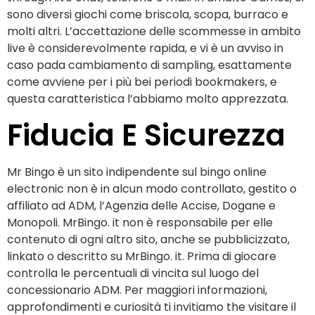
sono diversi giochi come briscola, scopa, burraco e
molti altri. L’accettazione delle scommesse in ambito
live è considerevolmente rapida, e vi è un avviso in
caso pada cambiamento di sampling, esattamente
come avviene per i più bei periodi bookmakers, e
questa caratteristica l’abbiamo molto apprezzata.
Fiducia E Sicurezza
Mr Bingo è un sito indipendente sul bingo online
electronic non è in alcun modo controllato, gestito o
affiliato ad ADM, l’Agenzia delle Accise, Dogane e
Monopoli. MrBingo. it non è responsabile per elle
contenuto di ogni altro sito, anche se pubblicizzato,
linkato o descritto su MrBingo. it. Prima di giocare
controlla le percentuali di vincita sul luogo del
concessionario ADM. Per maggiori informazioni,
approfondimenti e curiosità ti invitiamo the visitare il