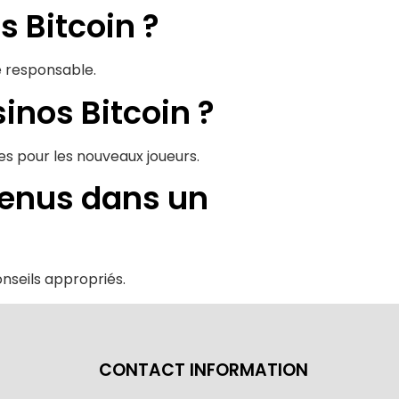
s Bitcoin ?
re responsable.
inos Bitcoin ?
s pour les nouveaux joueurs.
tenus dans un
onseils appropriés.
CONTACT INFORMATION