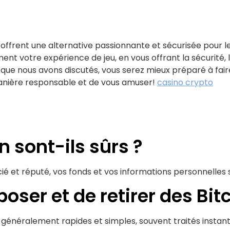
n offrent une alternative passionnante et sécurisée pour l
nt votre expérience de jeu, en vous offrant la sécurité, l
ue nous avons discutés, vous serez mieux préparé à faire u
manière responsable et de vous amuser!
casino crypto
n sont-ils sûrs ?
ncié et réputé, vos fonds et vos informations personnelle
époser et de retirer des Bit
ont généralement rapides et simples, souvent traités insta