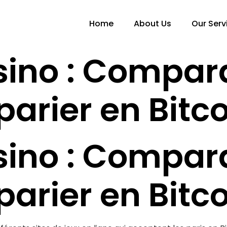
Home
About Us
Our Serv
sino : Compara
parier en Bitco
sino : Compara
parier en Bitco