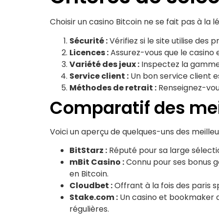
Choisir un casino Bitcoin ne se fait pas à la
Sécurité :
Vérifiez si le site utilise d
Licences :
Assurez-vous que le casino e
Variété des jeux :
Inspectez la gamme d
Service client :
Un bon service client es
Méthodes de retrait :
Renseignez-vous 
Comparatif des meil
Voici un aperçu de quelques-uns des meilleurs
BitStarz :
Réputé pour sa large sélectio
mBit Casino :
Connu pour ses bonus gén
en Bitcoin.
Cloudbet :
Offrant à la fois des paris 
Stake.com :
Un casino et bookmaker a
régulières.