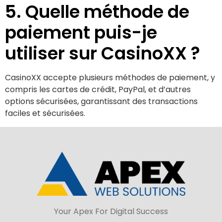
5. Quelle méthode de
paiement puis-je
utiliser sur CasinoXX ?
CasinoXX accepte plusieurs méthodes de paiement, y
compris les cartes de crédit, PayPal, et d’autres
options sécurisées, garantissant des transactions
faciles et sécurisées.
Your Apex For Digital Success