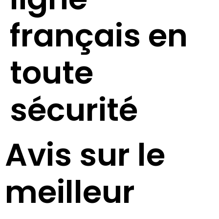
français en
toute
sécurité
Avis sur le
meilleur