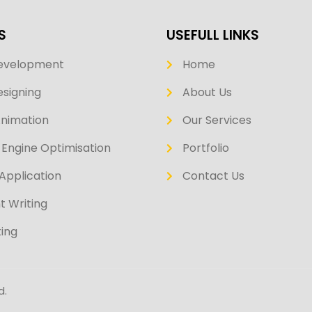
S
USEFULL LINKS
evelopment
Home
signing
About Us
Animation
Our Services
Engine Optimisation
Portfolio
Application
Contact Us
t Writing
ing
d.