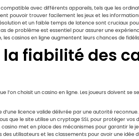
compatible avec différents appareils, tels que les ordina
ent pouvoir trouver facilement les jeux et les information
olution et un faible temps de latence sont cruciaux pou
as de problème est essentiel pour assurer une expérienc
e, les casinos en ligne augmentent leurs chances de fidéli
 la fiabilité des 
 l’on choisit un casino en ligne. Les joueurs doivent se se
e d’une licence valide délivrée par une autorité reconnue.
us que le site utilise un cryptage SSL pour protéger vos
casino met en place des mécanismes pour garantir le je
s des utilisateurs et les classements pour avoir une idée d