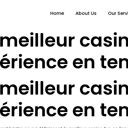
Home
About Us
Our Serv
 meilleur casin
xpérience en te
 meilleur casin
xpérience en te