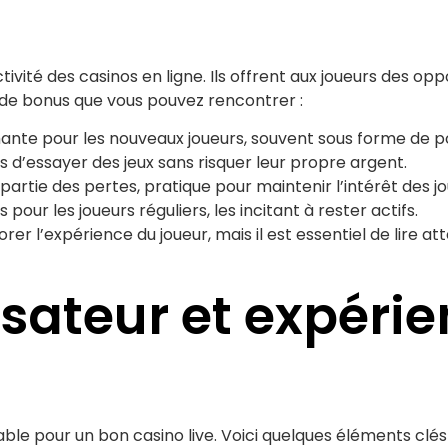
activité des casinos en ligne. Ils offrent aux joueurs des
s de bonus que vous pouvez rencontrer :
hante pour les nouveaux joueurs, souvent sous forme de p
 d’essayer des jeux sans risquer leur propre argent.
tie des pertes, pratique pour maintenir l’intérêt des jo
ur les joueurs réguliers, les incitant à rester actifs.
r l’expérience du joueur, mais il est essentiel de lire a
lisateur et expéri
sable pour un bon casino live. Voici quelques éléments clés 