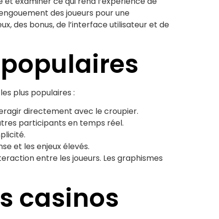
gne et examiner ce qui rend l’expérience de
 l’engouement des joueurs pour une
x, des bonus, de l’interface utilisateur et de
s populaires
les plus populaires :
eragir directement avec le croupier.
utres participants en temps réel.
licité.
se et les enjeux élevés.
eraction entre les joueurs. Les graphismes
es casinos