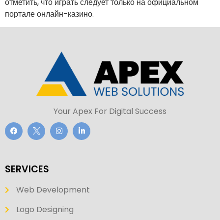
отметить, что играть следует только на официальном
портале онлайн-казино.
Your Apex For Digital Success
SERVICES
Web Development
Logo Designing