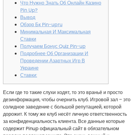
Что Нужно Знать Об Онлайн Казино
Pin Up?
Вывод
Обзор Бк Pin-upru
Минимальная И Максимальная
Ставки
Получаем Бонус Quiz Pin-up
Подробнее Об Организации И
Проведении Азартных Игр В
Украине
Ставки:
Если где то такие слухи ходят, то это враньё и просто
дезинформация, чтобы очернить клуб. Игровой зал – это
солидное заведение с большой репутацией, которой
дорожит. К тому же клуб несёт личную ответственность
за конфиденциальность клиента. Все данные которые
содержит Pinup официальный сайт в обязательном