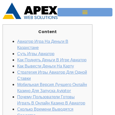
Content
Авиатор Игра На Деньги В
Казахстане
Суть Игры Авиатор
Как Поднять Деньги В Игре Авиатор
Как Вывести Деньги На Карту
Стратегия Игры Авиатор Для Одной
Ставки
Мобильная Версия Лучшего Онлайн
Казино Для Запуска Aviator
Почему Пользователи Готовы
Играть В Онлайн Казино В Авиатор
Сколько Времени Выводятся