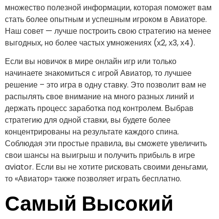
множество полезной информации, которая поможет вам
стать более опытным и успешным игроком в Авиаторе.
Наш совет — лучше построить свою стратегию на менее
выгодных, но более частых умножениях (х2, х3, х4).
Если вы новичок в мире онлайн игр или только
начинаете знакомиться с игрой Авиатор, то лучшее
решение – это игра в одну ставку. Это позволит вам не
распылять свое внимание на много разных линий и
держать процесс заработка под контролем. Выбрав
стратегию для одной ставки, вы будете более
концентрированы на результате каждого спина.
Соблюдая эти простые правила, вы сможете увеличить
свои шансы на выигрыш и получить прибыль в игре
aviator. Если вы не хотите рисковать своими деньгами,
то «Авиатор» также позволяет играть бесплатно.
Самый Высокий