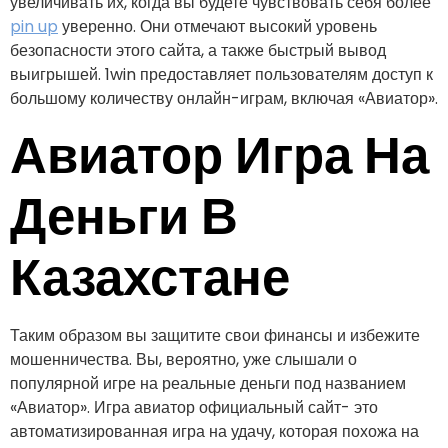
увеличивать их, когда вы будете чувствовать себя более
pin up
уверенно. Они отмечают высокий уровень
безопасности этого сайта, а также быстрый вывод
выигрышей. 1win предоставляет пользователям доступ к
большому количеству онлайн-играм, включая «Авиатор».
Авиатор Игра На
Деньги В
Казахстане
Таким образом вы защитите свои финансы и избежите
мошенничества. Вы, вероятно, уже слышали о
популярной игре на реальные деньги под названием
«Авиатор». Игра авиатор официальный сайт- это
автоматизированная игра на удачу, которая похожа на