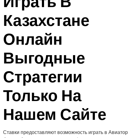
Играть В
Казахстане
Онлайн
Выгодные
Стратегии
Только На
Нашем Сайте
Ставки предоставляют возможность играть в Авиатор