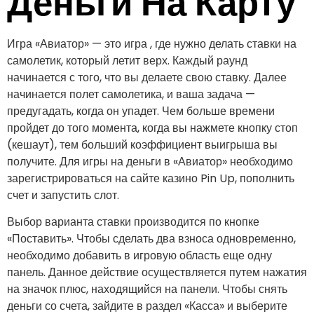
Деньги На Карту
Игра «Авиатор» — это игра , где нужно делать ставки на
самолетик, который летит верх. Каждый раунд
начинается с того, что вы делаете свою ставку. Далее
начинается полет самолетика, и ваша задача —
предугадать, когда он упадет. Чем больше времени
пройдет до того момента, когда вы нажмете кнопку стоп
(кешаут), тем больший коэффициент выигрыша вы
получите. Для игры на деньги в «Авиатор» необходимо
зарегистрироваться на сайте казино Pin Up, пополнить
счет и запустить слот.
Выбор варианта ставки производится по кнопке
«Поставить». Чтобы сделать два взноса одновременно,
необходимо добавить в игровую область еще одну
панель. Данное действие осуществляется путем нажатия
на значок плюс, находящийся на панели. Чтобы снять
деньги со счета, зайдите в раздел «Касса» и выберите