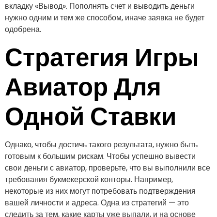
вкладку «Вывод». Пополнять счет и выводить деньги
нужно одним и тем же способом, иначе заявка не будет
одобрена.
Стратегия Игры
Авиатор Для
Одной Ставки
Однако, чтобы достичь такого результата, нужно быть
готовым к большим рискам. Чтобы успешно вывести
свои деньги с авиатор, проверьте, что вы выполнили все
требования букмекерской конторы. Например,
некоторые из них могут потребовать подтверждения
вашей личности и адреса. Одна из стратегий — это
следить за тем, какие карты уже выпали, и на основе