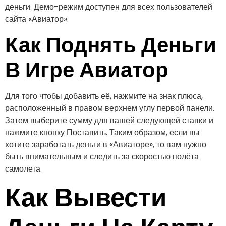
деньги. Демо-режим доступен для всех пользователей
сайта «Авиатор».
Как Поднять Деньги
В Игре Авиатор
Для того чтобы добавить её, нажмите на знак плюса,
расположенный в правом верхнем углу первой панели.
Затем выберите сумму для вашей следующей ставки и
нажмите кнопку Поставить. Таким образом, если вы
хотите заработать деньги в «Авиаторе», то вам нужно
быть внимательным и следить за скоростью полёта
самолета.
Как Вывести