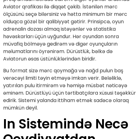
Aviator qrafikası ilə diqqət çəkib. İstənilən mərc
ölçüsünü seçə bilərsiniz və hətta minimum bir mərc
olduqca gözəl bir qalibiyyət gətirir. Prinsipcə, oyun
adrenalin dozası almaq istəyənlər və statistika
həvəskarları üçün uyğundur. Hər oyundan sonra
müvafiq bölməyə gedirəm və digər oyunçuların
məlumatlarını öyrənirəm. Dürüstlük, bəlkə də
Aviatorun əsas üstünlüklərindən biridir.
Bu format sizə mərc qoymağa və nağd pulun baş
verəcəyi limiti təyin etməyə imkan verir. Beləliklə,
yatırılan pulu itirmirəm və həmişə müsbət nəticəyə
əminəm. Dürüstlüyü üçün tərtibatçılara xüsusi təşəkkür
edirik. Sistemi yalanda ittiham etmək sadəcə olaraq
mümkün deyil.
In Sistemində Necə