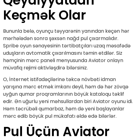
Qeydiyyatdan
Keçmək Olar
Bununla belə, oyunçu təyyarənin yanından keçən hər
mərhələdən sonra şəxsən nağd pul çıxarmalıdır.
Spribe oyun sənayesinin tərtibatçıları uzaq məsafədə
uduşların avtomatik çıxarılmasını təmin etdilər. Siz
həmçinin mərc paneli menyusunda Aviator onlayn
müvafiq rejimi aktivləşdirə bilərsiniz.
O, İnternet istifadəçilərinə təkcə növbəti idman
yarışına mərc etmək imkanı deyil, həm də hər zövqə
uyğun qumar proqramlarının böyük kataloqu təklif
edir. Ən uğurlu yeni məhsullardan biri Aviator oyunu idi.
Həm təcrübəli qumarbaz, həm də yeni başlayanlar
mərc edib böyük pul mükafatı əldə edə bilərlər.
Pul Üçün Aviator