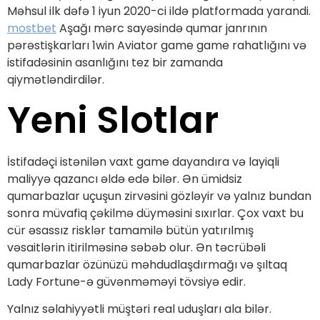
Məhsul ilk dəfə 1 iyun 2020-ci ildə platformada yarandi.
mostbet
Aşağı mərc sayəsində qumar janrının
pərəstişkarları 1win Aviator game game rahatlığını və
istifadəsinin asanlığını tez bir zamanda
qiymətləndirdilər.
Yeni Slotlar
İstifadəçi istənilən vaxt game dayandıra və layiqli
maliyyə qazancı əldə edə bilər. Ən ümidsiz
qumarbazlar uçuşun zirvəsini gözləyir və yalnız bundan
sonra müvafiq çəkilmə düyməsini sıxırlar. Çox vaxt bu
cür əsassız risklər tamamilə bütün yatırılmış
vəsaitlərin itirilməsinə səbəb olur. Ən təcrübəli
qumarbazlar özünüzü məhdudlaşdırmağı və şıltaq
Lady Fortune-ə güvənməməyi tövsiyə edir.
Yalnız səlahiyyətli müştəri real uduşları ala bilər.