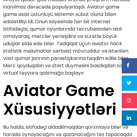
inanılmaz dərəcədə populyarlaşdı. Aviator game
game əsas üstünlüyü sistemin sübut oluna bilən
ədalətliliyi idi. Onun sayəsində hər bir internet
istifadəçisi, qumar oyunlarında təcrübəsindən asılı
olmayaraq, mərclər yerləşdirə və sürətlə böyük
uduşlar əldə edə bilər. Tədqiqat üçün aviator hack
statistik məlumatlar sərbəst mövcuddur və istənilən
vaxt qumar janrının pərəstişkarına təqdim edilə bilər.
Mərc qoyduqdan və start düyməsini basdıqdan sonra
virtual təyyarə qalxmağa başlayır.
Aviator Game
Xüsusiyyətləri
Bu halda, istifadəçi aldadilmaqdan qorxmaya bilər və
harada oynayacağını və qazanacağını tez tapacaqdır.