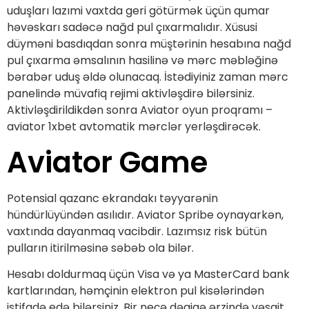
uduşları lazımi vaxtda geri götürmək üçün qumar
həvəskarı sadəcə nağd pul çıxarmalıdır. Xüsusi
düyməni basdıqdan sonra müştərinin hesabına nağd
pul çıxarma əmsalının hasilinə və mərc məbləğinə
bərabər uduş əldə olunacaq. İstədiyiniz zaman mərc
panelində müvafiq rejimi aktivləşdirə bilərsiniz.
Aktivləşdirildikdən sonra Aviator oyun proqramı –
aviator 1xbet avtomatik mərclər yerləşdirəcək.
Aviator Game
Potensial qazanc ekrandakı təyyarənin
hündürlüyündən asılıdır. Aviator Spribe oynayarkən,
vaxtında dayanmaq vacibdir. Lazımsız risk bütün
pulların itirilməsinə səbəb ola bilər.
Hesabı doldurmaq üçün Visa və ya MasterCard bank
kartlarından, həmçinin elektron pul kisələrindən
istifadə edə bilərsiniz. Bir neçə dəqiqə ərzində vəsait