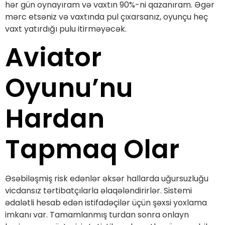
hər gün oynayıram və vaxtın 90%-ni qazanıram. Əgər
mərc etsəniz və vaxtında pul çıxarsanız, oyunçu heç
vaxt yatırdığı pulu itirməyəcək.
Aviator
Oyunu’nu
Hardan
Tapmaq Olar
Əsəbiləşmiş risk edənlər əksər hallarda uğursuzluğu
vicdansız tərtibatçılarla əlaqələndirirlər. Sistemi
ədalətli hesab edən istifadəçilər üçün şəxsi yoxlama
imkanı var. Tamamlanmış turdan sonra onlayn