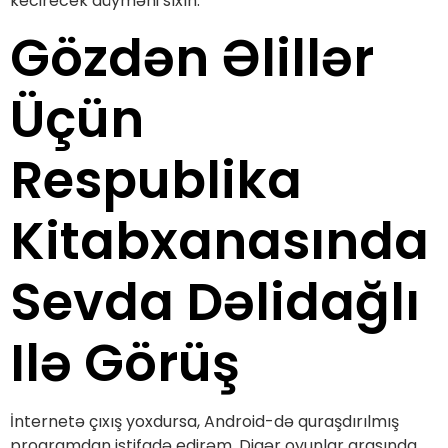
kecirecek düyməni sıxın.
Gözdən Əlillər
Üçün
Respublika
Kitabxanasında
Sevda Dəlidağlı
Ilə Görüş
İnternetə çıxış yoxdursa, Android-də quraşdırılmış
proqramdan istifadə edirəm. Digər oyunlar arasında