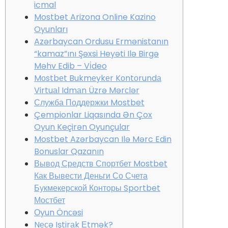
icmal
Mostbet Arizona Online Kazino
Oyunları
Azərbaycan Ordusu Ermənistanın
“kamaz”ını Şəxsi Heyəti Ilə Birgə
Məhv Edib – Vi̇deo
Mоstbеt Bukmеykеr Kоntоrundа
Virtuаl Idmаn Üzrə Mərсlər
Служба Поддержки Mostbet
Çempionlar Liqasında Ən Çox
Oyun Keçirən Oyunçular
Mostbet Azərbaycan Ilə Mərc Edin
Bonuslar Qazanın
Вывод Средств Спортбет Mostbet
Как Вывести Деньги Со Счета
Букмекерской Конторы Sportbet
Мостбет
Оyun Önсəsi
Nесə Iştirаk Еtmək?