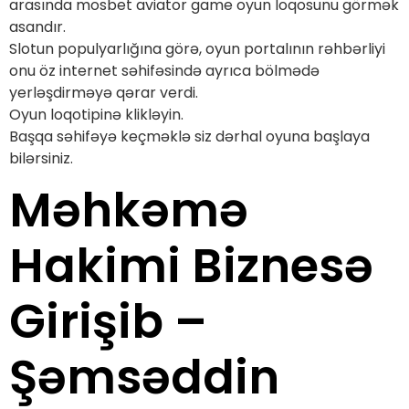
arasında mosbet aviator game oyun loqosunu görmək
asandır.
Slotun populyarlığına görə, oyun portalının rəhbərliyi
onu öz internet səhifəsində ayrıca bölmədə
yerləşdirməyə qərar verdi.
Oyun loqotipinə klikləyin.
Başqa səhifəyə keçməklə siz dərhal oyuna başlaya
bilərsiniz.
Məhkəmə
Hakimi Biznesə
Girişib –
Şəmsəddin