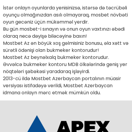
İstər onlayn oyunlarda yenisinizsə, istərsə də təcrübəli
oyunçu olmağınızdan asılı olmayaraq, mosbet növbəti
oyun gecəniz üçün mükəmməl yerdir.
Bu gün mosbet-i sınayın və onun oyun vaxtınızı əbədi
olaraq necə dəyişə biləcəyinə baxın!
Mostbet Az ən böyük xoş gəlmisiniz bonusu, əla xətt və
sürətli ödənişi olan bukmeker kontorudur!
Mostbet Az beynəlxalq bukmeker kontorudur.
Əvvəlcə bukmeker kontoru MDB ölkələrində geniş yer
nöqtələri şəbəkəsi yaradaraq işləyirdi.
2013-cü ildə Mostbet Azerbaycan portalının müasir
versiyası istifadəyə verildi, Mostbet Azerbaycan
idmana onlayn mərc etmək mümkün oldu.