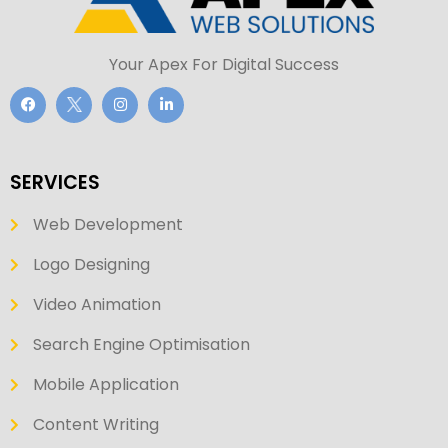
Your Apex For Digital Success
SERVICES
Web Development
Logo Designing
Video Animation
Search Engine Optimisation
Mobile Application
Content Writing