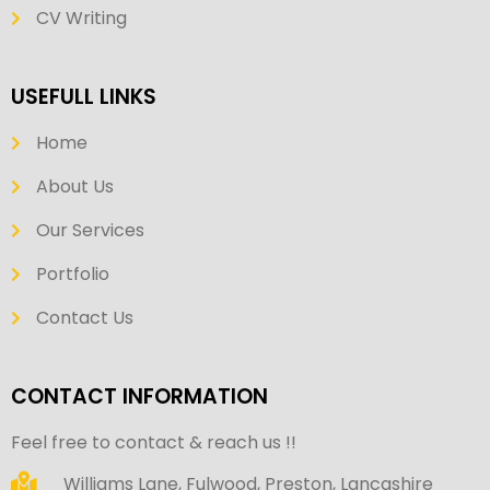
CV Writing
USEFULL LINKS
Home
About Us
Our Services
Portfolio
Contact Us
CONTACT INFORMATION
Feel free to contact & reach us !!
Williams Lane, Fulwood, Preston, Lancashire