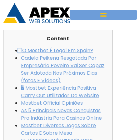
Content
⃣ O Mostbet É Legal Em Spain?
Cadela Peikena Resgatada Por
Empresário Poveiro Vai Ser Capaz
Ser Adotada Nos Próximos Dias
(fotos E Vídeos)
🖥️ Mostbet Experiência Positiva
Carry Out Utilizador Do Website
Mostbet Official Opiniões
As 5 Principais Novas Conquistas
Pra Indústria Para Casinos Online
Mostbet Diversos Jogos Sobre
Cartas E Sobre Mesa