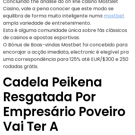
Concluindo the análise do on line casino MostBet
Casino, vale a pena conocer que este modo se
equilibra de forma muito inteligente numa
mostbet
ampla variedade de entretenimento.
Esta é alguma comunidade única sobre fãs clássicos
de casinos e apostas esportivas.
O Bónus de Boas-vindas Mostbet foi concebido para
encorajar a acção imediata, electronic é elegível pra
uma correspondência para 125% até EUR/$300 e 250
rodadas grátis.
Cadela Peikena
Resgatada Por
Empresário Poveiro
Vai Ter A