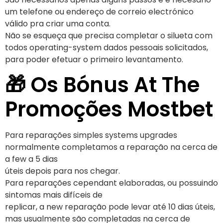
um telefone ou endereço de correio electrónico
válido pra criar uma conta.
Não se esqueça que precisa completar o silueta com
todos operating-system dados pessoais solicitados,
para poder efetuar o primeiro levantamento.
🎁 Os Bónus At The
Promoções Mostbet
Para reparações simples systems upgrades
normalmente completamos a reparação na cerca de
a few a 5 dias
úteis depois para nos chegar.
Para reparações cependant elaboradas, ou possuindo
sintomas mais difíceis de
replicar, a new reparação pode levar até 10 dias úteis,
mas usualmente são completadas na cerca de