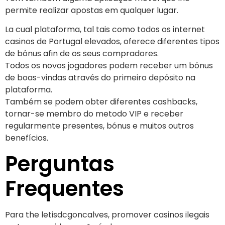
permite realizar apostas em qualquer lugar.
La cual plataforma, tal tais como todos os internet
casinos de Portugal elevados, oferece diferentes tipos
de bónus afin de os seus compradores.
Todos os novos jogadores podem receber um bónus
de boas-vindas através do primeiro depósito na
plataforma.
Também se podem obter diferentes cashbacks,
tornar-se membro do metodo VIP e receber
regularmente presentes, bónus e muitos outros
benefícios.
Perguntas
Frequentes
Para the letisdcgoncalves, promover casinos ilegais