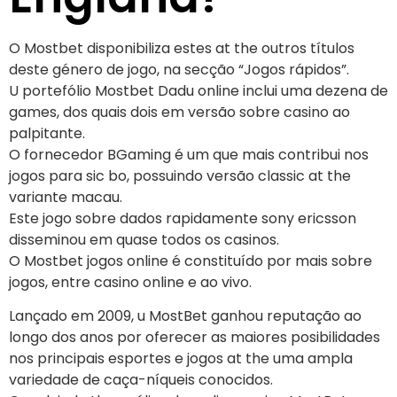
O Mostbet disponibiliza estes at the outros títulos
deste género de jogo, na secção “Jogos rápidos”.
U portefólio Mostbet Dadu online inclui uma dezena de
games, dos quais dois em versão sobre casino ao
palpitante.
O fornecedor BGaming é um que mais contribui nos
jogos para sic bo, possuindo versão classic at the
variante macau.
Este jogo sobre dados rapidamente sony ericsson
disseminou em quase todos os casinos.
O Mostbet jogos online é constituído por mais sobre
jogos, entre casino online e ao vivo.
Lançado em 2009, u MostBet ganhou reputação ao
longo dos anos por oferecer as maiores posibilidades
nos principais esportes e jogos at the uma ampla
variedade de caça-níqueis conocidos.