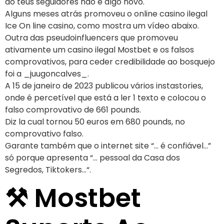
ao teus seguidores não é algo novo.
Alguns meses atrás promoveu o online casino ilegal
Ice On line casino, como mostra um vídeo abaixo.
Outra das pseudoinfluencers que promoveu
ativamente um casino ilegal Mostbet e os falsos
comprovativos, para ceder credibilidade ao bosquejo
foi a _juugoncalves_.
A 15 de janeiro de 2023 publicou vários instastories,
onde é percetível que está a ler 1 texto e colocou o
falso comprovativo de 661 pounds.
Diz la cual tornou 50 euros em 680 pounds, no
comprovativo falso.
Garante também que o internet site “… é confiável…”
só porque apresenta “… pessoal da Casa dos
Segredos, Tiktokers…“.
⚒️ Mostbet