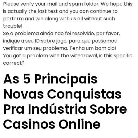
Please verify your mail and spam folder. We hope this
is actually the last test and you can continue to
perform and win along with us all without such
trouble!
Se o problema ainda não foi resolvido, por favor,
indique u seu ID sobre jogo, para que possamos
verificar um seu problema. Tenha um bom dia!
You got a problem with the withdrawal, is this specific
correct?
As 5 Principais
Novas Conquistas
Pra Indústria Sobre
Casinos Online