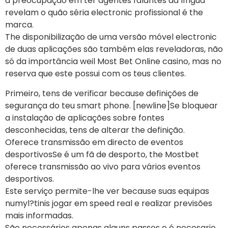
a preocupação em ter agentes falantes da língua
revelam o quão séria electronic profissional é the
marca.
The disponibilização de uma versão móvel electronic
de duas aplicações são também elas reveladoras, não
só da importância weil Most Bet Online casino, mas no
reserva que este possui com os teus clientes.
Primeiro, tens de verificar because definições de
segurança do teu smart phone. [newline]Se bloquear
a instalação de aplicações sobre fontes
desconhecidas, tens de alterar the definição.
Oferece transmissão em directo de eventos
desportivosSe é um fã de desporto, the Mostbet
oferece transmissão ao vivo para vários eventos
desportivos.
Este serviço permite-lhe ver because suas equipas
numyl?tinis jogar em speed real e realizar previsões
mais informadas.
São necessários apenas alguns passos e é necesario