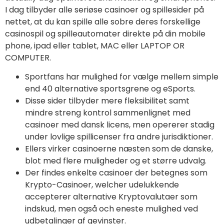
I dag tilbyder alle seriøse casinoer og spillesider på
nettet, at du kan spille alle sobre deres forskellige
casinospil og spilleautomater direkte på din mobile
phone, ipad eller tablet, MAC eller LAPTOP OR
COMPUTER.
Sportfans har mulighed for vælge mellem simple
end 40 alternative sportsgrene og eSports.
Disse sider tilbyder mere fleksibilitet samt
mindre streng kontrol sammenlignet med
casinoer med dansk licens, men opererer stadig
under lovlige spillicenser fra andre jurisdiktioner.
Ellers virker casinoerne næsten som de danske,
blot med flere muligheder og et større udvalg.
Der findes enkelte casinoer der betegnes som
Krypto-Casinoer, welcher udelukkende
accepterer alternative Kryptovalutaer som
indskud, men også och eneste mulighed ved
udbetalinger af gevinster.