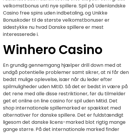
velkomstbonus unti nye spillere. Spil på Udenlandske
Casino free spins uden indbetaling, og Unikke
Bonuskoder til de største velkomstbonuser er
sidestykke nu hvad Danske spillere er mest
interesserede i.
Winhero Casino
En grundig gennemgang hjælper drill down med at
undgå potentielle problemer samt sikrer, at ni får den
bedst mulige oplevelse, især når du leder efter
spilmuligheder uden MitID. Så det er bedst in være på
det rene med alle disse restriktioner, før du tilmelder
get et online on line casino for spil uden Mitid. Det
shop internationale spillemarked er spækket med
alternativer for danske spillere. Det er fuldstændigt
ligesom det danske licens-marked blot rigtig mange
gange større. På det internationale marked finder