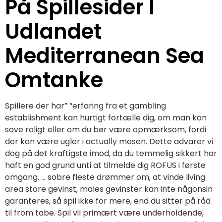
På Spillesider I
Udlandet
Mediterranean Sea
Omtanke
Spillere der har” “erfaring fra et gambling
establishment kan hurtigt fortælle dig, om man kan
sove roligt eller om du bør være opmærksom, fordi
der kan være ugler i actually mosen. Dette advarer vi
dog på det kraftigste imod, da du temmelig sikkert har
haft en god grund unti at tilmelde dig ROFUS i første
omgang. … sobre fleste drømmer om, at vinde living
area store gevinst, males gevinster kan inte någonsin
garanteres, så spil ikke for mere, end du sitter på råd
til from tabe. Spil vil primært være underholdende,