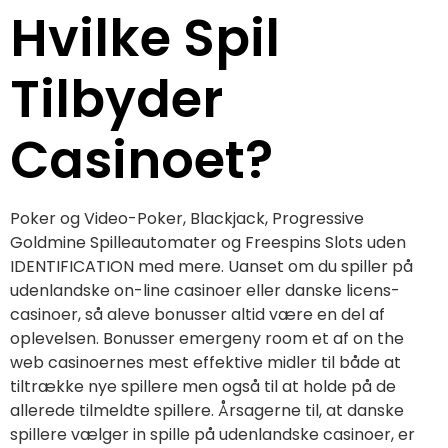
Hvilke Spil
Tilbyder
Casinoet?
Poker og Video-Poker, Blackjack, Progressive
Goldmine Spilleautomater og Freespins Slots uden
IDENTIFICATION med mere. Uanset om du spiller på
udenlandske on-line casinoer eller danske licens-
casinoer, så aleve bonusser altid være en del af
oplevelsen. Bonusser emergeny room et af on the
web casinoernes mest effektive midler til både at
tiltrække nye spillere men også til at holde på de
allerede tilmeldte spillere. Årsagerne til, at danske
spillere vælger in spille på udenlandske casinoer, er