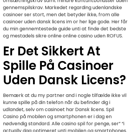
omsætningskrav samt mindre kontantbonusser uden
gennemspilskrav. Markedet regarding udenlandske
casinoer ser stort, men det betyder ikke, from alle
casinoer uden dansk licens im or her lige gode. Her får
du min gennemtestede guide unti at finde det bedste
og mestadels sikre online online casino uden ROFUS.
Er Det Sikkert At
Spille På Casinoer
Uden Dansk Licens?
Bemærk at du my partner and i nogle tilfælde ikke vil
kunne spille på din telefon når du befinder dig i
udlandet, selv om casinoet har Dansk licens. Spil
Casino på mobilen og smartphonen er i dag en
nødvendig standard. Alle casino spil for penge, ser” “i
actually dag optimeret unti mobilen og smartphones.