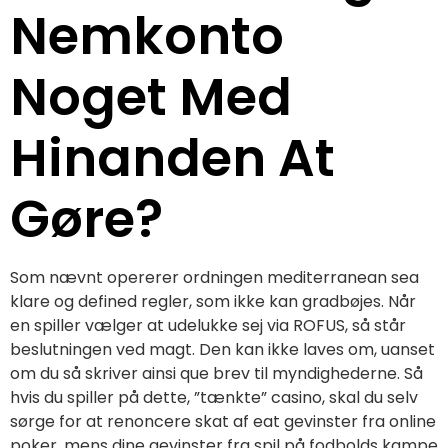
Nemkonto
Noget Med
Hinanden At
Gøre?
Som nævnt opererer ordningen mediterranean sea
klare og defined regler, som ikke kan gradbøjes. Når
en spiller vælger at udelukke sej via ROFUS, så står
beslutningen ved magt. Den kan ikke laves om, uanset
om du så skriver ainsi que brev til myndighederne. Så
hvis du spiller på dette, ”tænkte” casino, skal du selv
sørge for at renoncere skat af eat gevinster fra online
poker, mens dine gevinster fra spil på fodbolds kampe