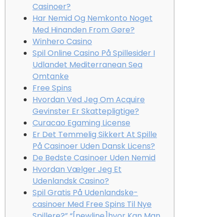
Casinoer?
Har Nemid Og Nemkonto Noget
Med Hinanden From Gøre?
Winhero Casino
Spil Online Casino På Spillesider I
Udlandet Mediterranean Sea
Omtanke
Free Spins
Hvordan Ved Jeg Om Acquire
Gevinster Er Skattepligtige?
Curacao Egaming License
Er Det Temmelig Sikkert At Spille
På Casinoer Uden Dansk Licens?
De Bedste Casinoer Uden Nemid
Hvordan Vælger Jeg Et
Udenlandsk Casino?
Spil Gratis På Udenlandske-
casinoer Med Free Spins Til Nye
Spillere?” “[newline]hvor Kan Man