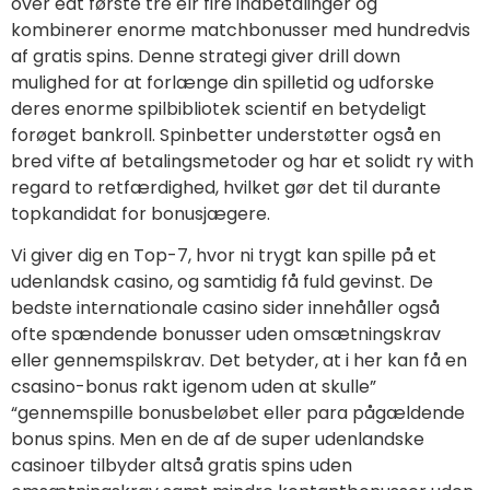
over eat første tre elr fire indbetalinger og
kombinerer enorme matchbonusser med hundredvis
af gratis spins. Denne strategi giver drill down
mulighed for at forlænge din spilletid og udforske
deres enorme spilbibliotek scientif en betydeligt
forøget bankroll. Spinbetter understøtter også en
bred vifte af betalingsmetoder og har et solidt ry with
regard to retfærdighed, hvilket gør det til durante
topkandidat for bonusjægere.
Vi giver dig en Top-7, hvor ni trygt kan spille på et
udenlandsk casino, og samtidig få fuld gevinst. De
bedste internationale casino sider innehåller også
ofte spændende bonusser uden omsætningskrav
eller gennemspilskrav. Det betyder, at i her kan få en
csasino-bonus rakt igenom uden at skulle”
“gennemspille bonusbeløbet eller para pågældende
bonus spins. Men en de af de super udenlandske
casinoer tilbyder altså gratis spins uden