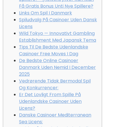
Få Gratis Bonus Unti Nye Spillere?
Links Om Spil I Danmark
Spiludvalg På Casinoer Uden Dansk
Licens
Wild Tokyo — Innovativt Gambling
Establishment Med Japansk Tema
Tips Til De Bedste Udenlandske
Casinoer Free Moves I Dag
De Bedste Online Casinoer
Danmark Uden Nemid I December
2025
Vedrørende Tidak Bermodal Spil
Og Konkurrencer:
Er Det Lovligt From Spille På
Udenlandske Casinoer Uden
Licens?
Danske Casinoer Mediterranean
Sea Licens: