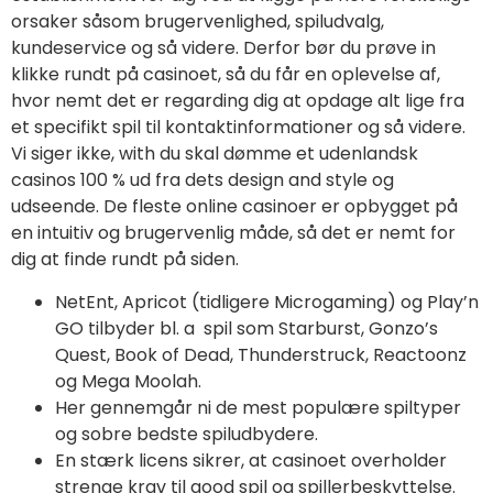
orsaker såsom brugervenlighed, spiludvalg,
kundeservice og så videre. Derfor bør du prøve in
klikke rundt på casinoet, så du får en oplevelse af,
hvor nemt det er regarding dig at opdage alt lige fra
et specifikt spil til kontaktinformationer og så videre.
Vi siger ikke, with du skal dømme et udenlandsk
casinos 100 % ud fra dets design and style og
udseende. De fleste online casinoer er opbygget på
en intuitiv og brugervenlig måde, så det er nemt for
dig at finde rundt på siden.
NetEnt, Apricot (tidligere Microgaming) og Play’n
GO tilbyder bl. a spil som Starburst, Gonzo’s
Quest, Book of Dead, Thunderstruck, Reactoonz
og Mega Moolah.
Her gennemgår ni de mest populære spiltyper
og sobre bedste spiludbydere.
En stærk licens sikrer, at casinoet overholder
strenge krav til good spil og spillerbeskyttelse.