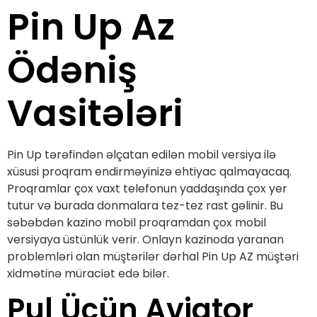
Pin Up Az
Ödəniş
Vasitələri
Pin Up tərəfindən əlçatan edilən mobil versiya ilə
xüsusi proqram endirməyinizə ehtiyac qalmayacaq.
Proqramlar çox vaxt telefonun yaddaşında çox yer
tutur və burada donmalara tez-tez rast gəlinir. Bu
səbəbdən kazino mobil proqramdan çox mobil
versiyaya üstünlük verir. Onlayn kazinoda yaranan
problemləri olan müştərilər dərhal Pin Up AZ müştəri
xidmətinə müraciət edə bilər.
Pul Üçün Aviator