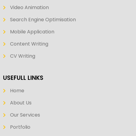
Video Animation
Search Engine Optimisation
Mobile Application
Content Writing
CV Writing
USEFULL LINKS
Home
About Us
Our Services
Portfolio