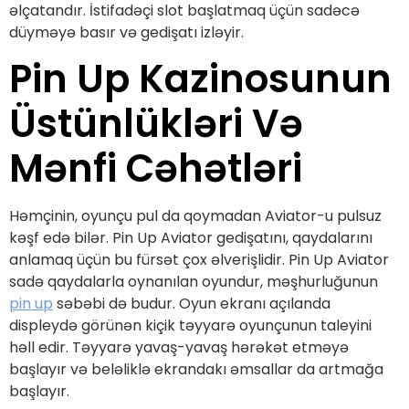
əlçatandır. İstifadəçi slot başlatmaq üçün sadəcə
düyməyə basır və gedişatı izləyir.
Pin Up Kazinosunun
Üstünlükləri Və
Mənfi Cəhətləri
Həmçinin, oyunçu pul da qoymadan Aviator-u pulsuz
kəşf edə bilər. Pin Up Aviator gedişatını, qaydalarını
anlamaq üçün bu fürsət çox əlverişlidir. Pin Up Aviator
sadə qaydalarla oynanılan oyundur, məşhurluğunun
pin up
səbəbi də budur. Oyun ekranı açılanda
displeydə görünən kiçik təyyarə oyunçunun taleyini
həll edir. Təyyarə yavaş-yavaş hərəkət etməyə
başlayır və beləliklə ekrandakı əmsallar da artmağa
başlayır.