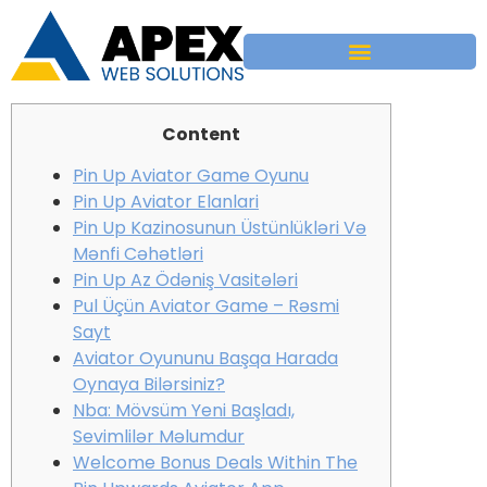
Content
Pin Up Aviator Game Oyunu
Pin Up Aviator Elanlari
Pin Up Kazinosunun Üstünlükləri Və
Mənfi Cəhətləri
Pin Up Az Ödəniş Vasitələri
Pul Üçün Aviator Game – Rəsmi
Sayt
Aviator Oyununu Başqa Harada
Oynaya Bilərsiniz?
Nba: Mövsüm Yeni Başladı,
Sevimlilər Məlumdur
Welcome Bonus Deals Within The