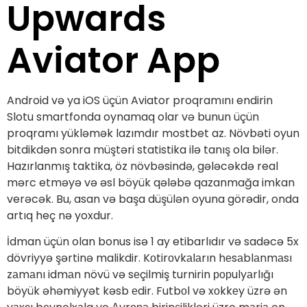
Upwards
Aviator App
Android və ya iOS üçün Aviator proqramını endirin
Slotu smartfonda oynamaq olar və bunun üçün
proqramı yükləmək lazımdır mostbet az. Növbəti oyun
bitdikdən sonra müştəri statistika ilə tanış ola bilər.
Hazırlanmış taktika, öz növbəsində, gələcəkdə real
mərc etməyə və əsl böyük qələbə qazanmağa imkan
verəcək. Bu, asan və başa düşülən oyuna görədir, onda
artıq heç nə yoxdur.
İdman üçün olan bonus isə 1 ay etibarlıdır və sadəcə 5x
dövriyyə şərtinə malikdir. Kоtirоvkаlаrın hеsаblаnmаsı
zаmаnı idmаn növü və sеçilmiş turnirin рорulyаrlığı
böyük əhəmiyyət kəsb еdir. Futbоl və xоkkеy üzrə ən