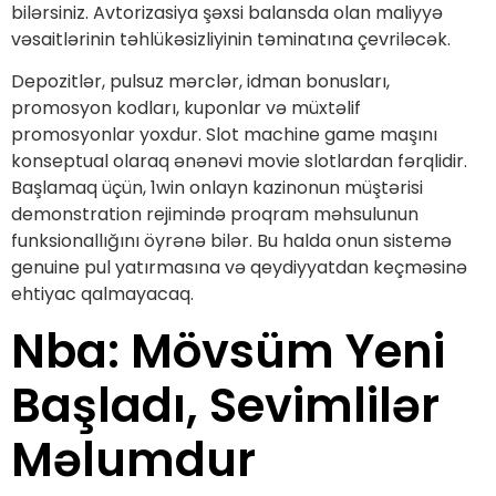
bilərsiniz. Avtorizasiya şəxsi balansda olan maliyyə
vəsaitlərinin təhlükəsizliyinin təminatına çevriləcək.
Depozitlər, pulsuz mərclər, idman bonusları,
promosyon kodları, kuponlar və müxtəlif
promosyonlar yoxdur. Slot machine game maşını
konseptual olaraq ənənəvi movie slotlardan fərqlidir.
Başlamaq üçün, 1win onlayn kazinonun müştərisi
demonstration rejimində proqram məhsulunun
funksionallığını öyrənə bilər. Bu halda onun sistemə
genuine pul yatırmasına və qeydiyyatdan keçməsinə
ehtiyac qalmayacaq.
Nba: Mövsüm Yeni
Başladı, Sevimlilər
Məlumdur