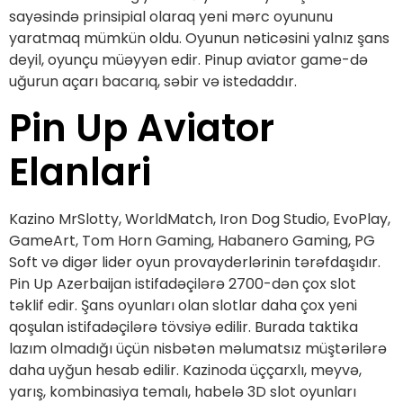
sayəsində prinsipial olaraq yeni mərc oyununu
yaratmaq mümkün oldu. Oyunun nəticəsini yalnız şans
deyil, oyunçu müəyyən edir. Pinup aviator game-də
uğurun açarı bacarıq, səbir və istedaddır.
Pin Up Aviator
Elanlari
Kazino MrSlotty, WorldMatch, Iron Dog Studio, EvoPlay,
GameArt, Tom Horn Gaming, Habanero Gaming, PG
Soft və digər lider oyun provayderlərinin tərəfdaşıdır.
Pin Up Azerbaijan istifadəçilərə 2700-dən çox slot
təklif edir. Şans oyunları olan slotlar daha çox yeni
qoşulan istifadəçilərə tövsiyə edilir. Burada taktika
lazım olmadığı üçün nisbətən məlumatsız müştərilərə
daha uyğun hesab edilir. Kazinoda üççarxlı, meyvə,
yarış, kombinasiya temalı, habelə 3D slot oyunları