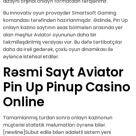
dizaynı orijinal onlayn formatdan fərqlənmir.
Bu innovativ oyun provayder Smartsoft Gaming
komandası tərəfindən hazırlanmışdır. Əslində, Pin Up
onlayn kazino saytının əsas bölmələri arasında yer
alan məşhur Aviator oyununun daha bir
təkmilləşdirilmiş versiyası var. Bu dəfə tərtibatçılar
daha da irəli gedərək, çoxlu oyun dinamikası ilə
əyləncə istehsal etdilər.
Rəsmi Sayt Aviator
Pin Up Pinup Casino
Online
Tamamlanmış turdan sonra onlayn kazinonun
müştərisi statistik məlumatları öyrənə bilər.
[newline]Sübut edilə bilən ədalətli sistem yeni