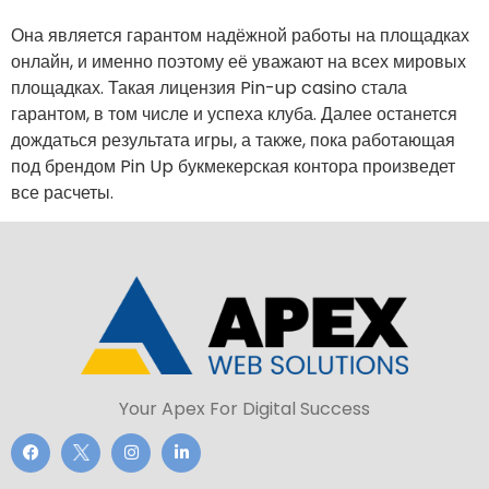
Она является гарантом надёжной работы на площадках
онлайн, и именно поэтому её уважают на всех мировых
площадках. Такая лицензия Pin-up casino стала
гарантом, в том числе и успеха клуба. Далее останется
дождаться результата игры, а также, пока работающая
под брендом Pin Up букмекерская контора произведет
все расчеты.
Your Apex For Digital Success