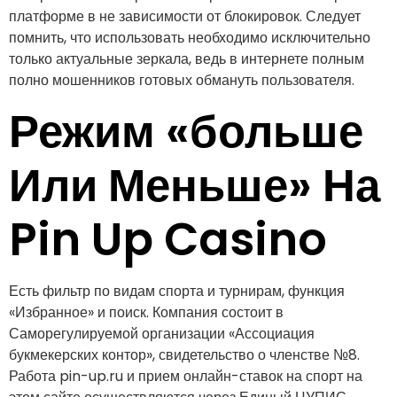
платформе в не зависимости от блокировок. Следует
помнить, что использовать необходимо исключительно
только актуальные зеркала, ведь в интернете полным
полно мошенников готовых обмануть пользователя.
Режим «больше
Или Меньше» На
Pin Up Casino
Есть фильтр по видам спорта и турнирам, функция
«Избранное» и поиск. Компания состоит в
Саморегулируемой организации «Ассоциация
букмекерских контор», свидетельство о членстве №8.
Работа pin-up.ru и прием онлайн-ставок на спорт на