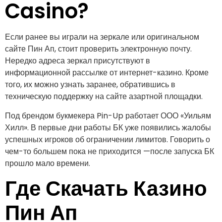
Casino?
Если ранее вы играли на зеркале или оригинальном
сайте Пин Ап, стоит проверить электронную почту.
Нередко адреса зеркал присутствуют в
информационной рассылке от интернет-казино. Кроме
того, их можно узнать заранее, обратившись в
техническую поддержку на сайте азартной площадки.
Под брендом букмекера Pin-Up работает ООО «Уильям
Хилл». В первые дни работы БК уже появились жалобы
успешных игроков об ограничении лимитов. Говорить о
чем-то большем пока не приходится —после запуска БК
прошло мало времени.
Где Скачать Казино
Пин Ап