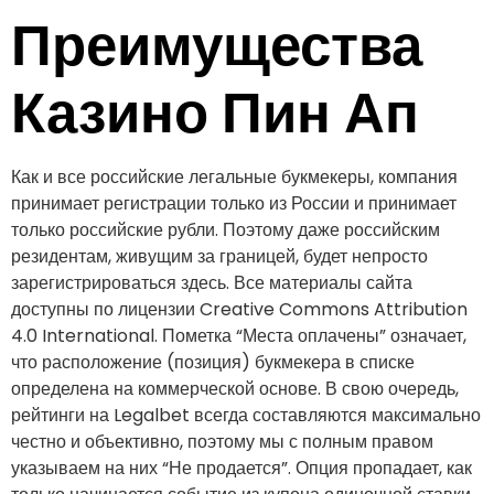
Преимущества
Казино Пин Ап
Как и все российские легальные букмекеры, компания
принимает регистрации только из России и принимает
только российские рубли. Поэтому даже российским
резидентам, живущим за границей, будет непросто
зарегистрироваться здесь. Все материалы сайта
доступны по лицензии Creative Commons Attribution
4.0 International. Пометка “Места оплачены” означает,
что расположение (позиция) букмекера в списке
определена на коммерческой основе. В свою очередь,
рейтинги на Legalbet всегда составляются максимально
честно и объективно, поэтому мы с полным правом
указываем на них “Не продается”. Опция пропадает, как