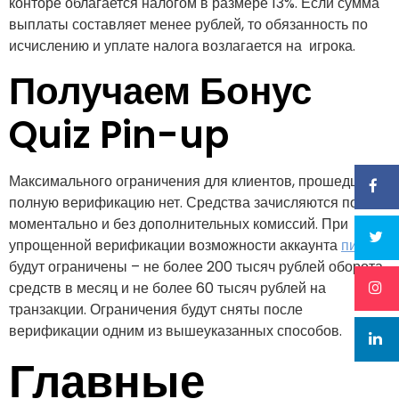
конторе облагается налогом в размере 13%. Если сумма
выплаты составляет менее рублей, то обязанность по
исчислению и уплате налога возлагается на игрока.
Получаем Бонус
Quiz Pin-up
Максимального ограничения для клиентов, прошедших
полную верификацию нет. Средства зачисляются почти
моментально и без дополнительных комиссий. При
упрощенной верификации возможности аккаунта
пин ап
будут ограничены – не более 200 тысяч рублей оборота
средств в месяц и не более 60 тысяч рублей на
транзакции. Ограничения будут сняты после
верификации одним из вышеуказанных способов.
Главные