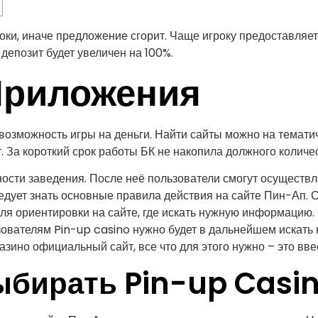
оки, иначе предложение сгорит. Чаще игроку предоставляет
 депозит будет увеличен на 100%.
риложения
озможность игры на деньги. Найти сайты можно на темати
. За короткий срок работы БК не накопила должного количе
ости заведения. После неё пользователи смогут осуществл
едует знать основные правила действия на сайте Пин-Ап. 
для ориентировки на сайте, где искать нужную информацию
ьзователям Pin-up casino нужно будет в дальнейшем иска
азино официальный сайт, все что для этого нужно – это вве
ыбирать Pin-up Casi