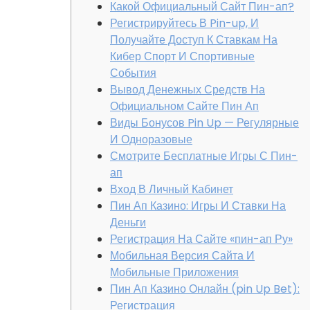
Какой Официальный Сайт Пин-ап?
Регистрируйтесь В Pin-up, И
Получайте Доступ К Ставкам На
Кибер Спорт И Спортивные
События
Вывод Денежных Средств На
Официальном Сайте Пин Ап
Виды Бонусов Pin Up — Регулярные
И Одноразовые
Смотрите Бесплатные Игры С Пин-
ап
Вход В Личный Кабинет
Пин Ап Казино: Игры И Ставки На
Деньги
Регистрация На Сайте «пин-ап Ру»
Мобильная Версия Сайта И
Мобильные Приложения
Пин Ап Казино Онлайн (pin Up Bet):
Регистрация