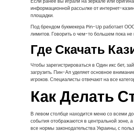
Если ранее вы играли на зеркале или оригина
информационной рассылке от интернет-казино
площадки.
Под брендом букмекера Pin-Up работает ООО
лимитов. Говорить о чем-то большем пока не
Где Скачать Каз
Чтобы зарегистрироваться в Один икс бет, зай
загрузить. Пин-Ап уделяет основное внимани
игроков. Специалисты отвечают на все катег
Как Делать С
В левом столбце находится меню со всеми дос
события отображаются в центральной зоне, а 
все нормы законодательства Украины, с польз