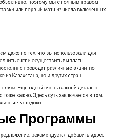
 объективно, поэтому мы с полным правом
 ставки или первый матч из числа включенных
ем даже не тех, что вы использовали для
олнить счет и осуществить выплаты
постоянно проводит различные акции, по
 из Казахстана, но и других стран.
йствиям. Еще одной очень важной деталью
тоже важно. Здесь суть заключается в том,
зличные методики.
ные Программы
предложение, рекомендуется добавить адрес