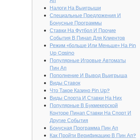
Ап
Налоги На Выигрыши
Специальные Предложения И
Бонусные Программы
Ставки На Футбол И Прочие
События В Пинап Для Клиентов
Режим «больше Или Меньше» На Pin
Up Casino
Популярные Игровые Автоматы
Пин Ап
Пополнение И Вывод Выигрыша
Виды Ставок
Что Такое Казино Pin Up?
Виды Спорта И Ставки На Них
Популярные В Букмекерской
Конторе Пинап Ставки На Спорт И
Другие События
Бонусная Программа Пин Ап
Как Пройти Верификацию В Пин Ап?