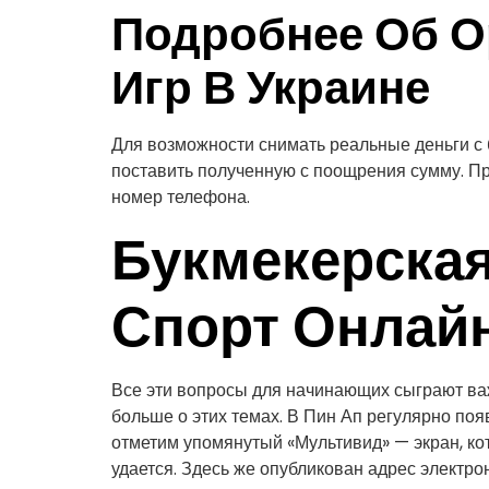
Подробнее Об О
Игр В Украине
Для возможности снимать реальные деньги с 
поставить полученную с поощрения сумму. П
номер телефона.
Букмекерская
Спорт Онлай
Все эти вопросы для начинающих сыграют важ
больше о этих темах. В Пин Ап регулярно по
отметим упомянутый «Мультивид» — экран, ко
удается. Здесь же опубликован адрес электро