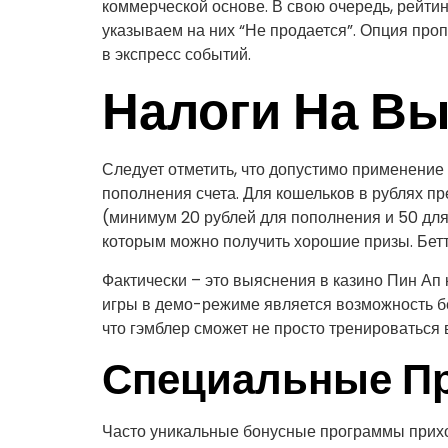
коммерческой основе. В свою очередь, рейти
указываем на них “Не продается”. Опция проп
в экспресс событий.
Налоги На В
Следует отметить, что допустимо применение 
пополнения счета. Для кошельков в рублях п
(минимум 20 рублей для пополнения и 50 для
которым можно получить хорошие призы. Бетте
Фактически – это выяснения в казино Пин Ап
игры в демо-режиме является возможность бе
что гэмблер сможет не просто тренироваться 
Специальные П
Часто уникальные бонусные программы приход